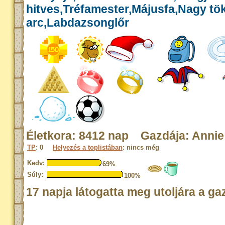
hitves,Tréfamester,Májusfa,Nagy tök
arc,Labdazsonglőr
Életkora: 8412 nap Gazdája: Annie
TP
: 0
Helyezés a toplistában
: nincs még
Kedv:
69%
Súly:
100%
17 napja látogatta meg utoljára a ga