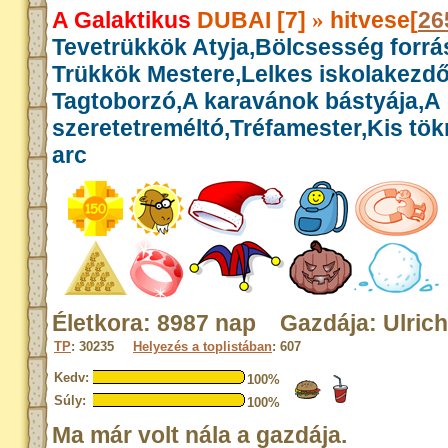
A Galaktikus
DUBAI [7]
hitvese[
26
»
Tevetrükkök Atyja,Bölcsesség forrás
Trükkök Mestere,Lelkes iskolakezdő
Tagtoborzó,A karavánok bástyája,A
szeretetreméltó,Tréfamester,Kis tök
arc
Életkora: 8987 nap Gazdája: Ulrich
TP
: 30235
Helyezés a toplistában
: 607
Kedv:
100%
Súly:
100%
Ma már volt nála a gazdája.