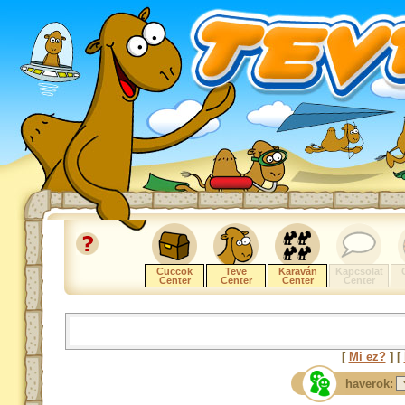
Cuccok
Teve
Karaván
Kapcsolat
Center
Center
Center
Center
[
Mi ez?
] [
haverok: