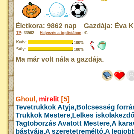
Életkora: 9862 nap Gazdája: Éva K
TP
: 33562
Helyezés a toplistában
: 41
Kedv:
100%
Súly:
100%
Ma már volt nála a gazdája.
Ghoul,
mirelit
[5]
Tevetrükkök Atyja,Bölcsesség forrás
Trükkök Mestere,Lelkes iskolakezd
Tagtoborzás Avatott Mestere,A kar
bástyája,A szeretetreméltó,A legjob