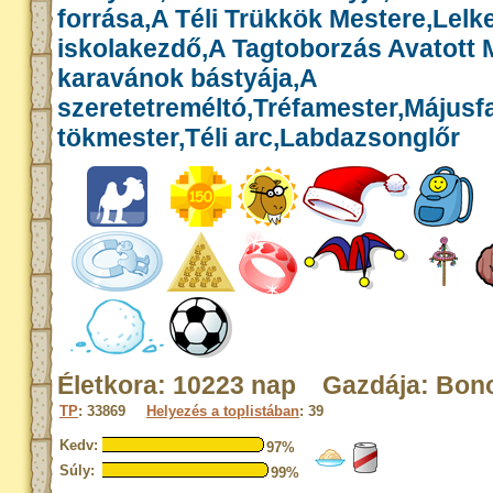
forrása,A Téli Trükkök Mestere,Lelk
iskolakezdő,A Tagtoborzás Avatott 
karavánok bástyája,A
szeretetreméltó,Tréfamester,Májusf
tökmester,Téli arc,Labdazsonglőr
Életkora: 10223 nap Gazdája: Bon
TP
: 33869
Helyezés a toplistában
: 39
Kedv:
97%
Súly:
99%