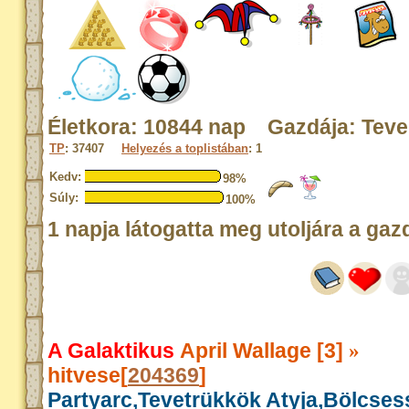
Életkora: 10844 nap Gazdája: Tev
TP
: 37407
Helyezés a toplistában
: 1
Kedv:
98%
Súly:
100%
1 napja látogatta meg utoljára a gaz
A Galaktikus
April Wallage [3]
»
hitvese[
204369
]
Partyarc,Tevetrükkök Atyja,Bölcse