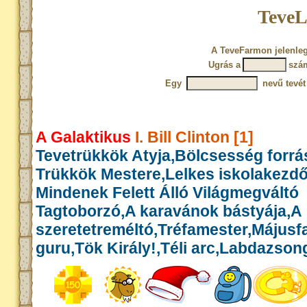
TeveL
A TeveFarmon jelenleg
Ugrás a
szá
Egy
nevű tevét
A Galaktikus
I. Bill Clinton [1]
Tevetrükkök Atyja,Bölcsesség forrás
Trükkök Mestere,Lelkes iskolakezd
Mindenek Felett Álló Világmegváltó
Tagtoborzó,A karavánok bástyája,A
szeretetreméltó,Tréfamester,Május
guru,Tök Király!,Téli arc,Labdazson