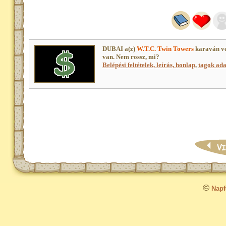
DUBAI a(z)
W.T.C. Twin Towers
karaván ve
van. Nem rossz, mi?
Belépési feltételek, leírás, honlap
,
tagok adat
©
Napfo