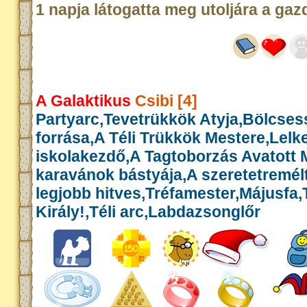
1 napja látogatta meg utoljára a gaz
A Galaktikus
Csibi [4]
Partyarc,Tevetrükkök Atyja,Bölcse
forrása,A Téli Trükkök Mestere,Lelk
iskolakezdő,A Tagtoborzás Avatott 
karavánok bástyája,A szeretetremél
legjobb hitves,Tréfamester,Májusfa
Király!,Téli arc,Labdazsonglőr