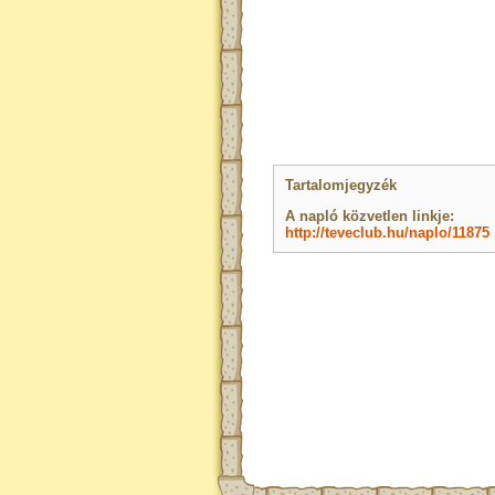
Tartalomjegyzék
A napló közvetlen linkje:
http://teveclub.hu/naplo/11875