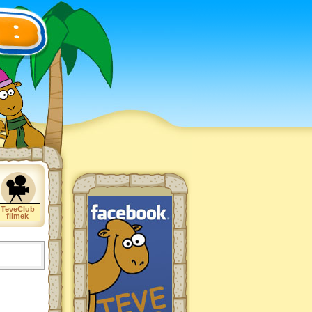
TeveClub
filmek