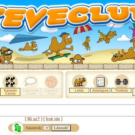
Karaván
Kapcsolat
Gaming
Leltár
Adatlapok
Trükktár
Center
Center
Zone
[
Mi ez?
] [
Írok ide
]
haverok: