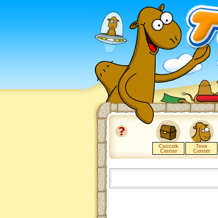
Cuccok
Teve
Center
Center