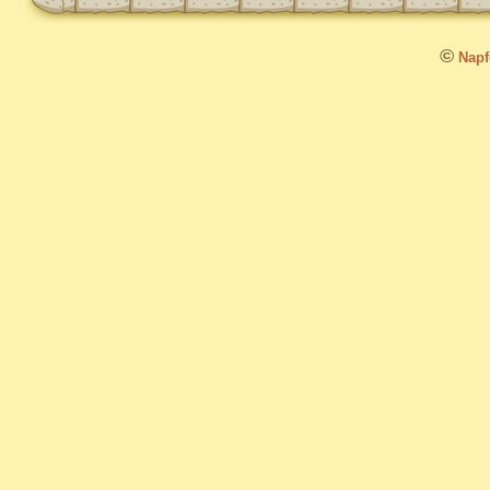
©
Napfo