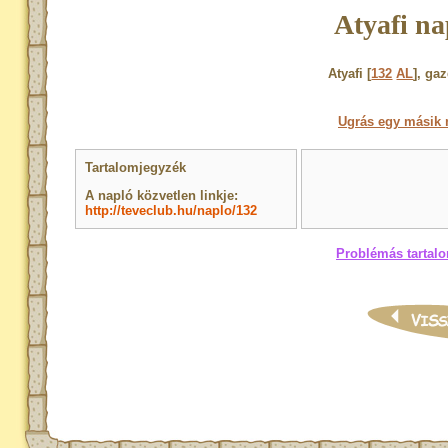
Atyafi na
Atyafi [
132
AL
], ga
Ugrás egy másik 
Tartalomjegyzék
A napló közvetlen linkje:
http://teveclub.hu/naplo/132
Problémás tartalo