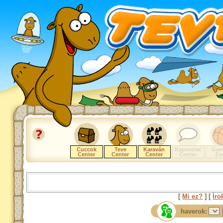
Cuccok
Teve
Karaván
Kapcsolat
Gam
Center
Center
Center
Center
Zo
[
Mi ez?
] [
Íro
haverok: