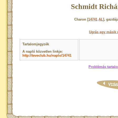
Schmidt Richá
Charon [
14741
AL
], gazdá
Ugrás egy másik 
Tartalomjegyzék
A napló közvetlen linkje:
http://teveclub.hu/naplo/14741
Problémás tartalo