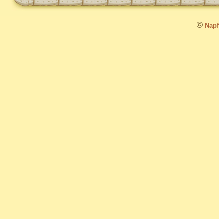
©
Napfo