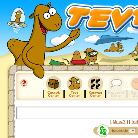
Cuccok
Teve
Karaván
Kapcsolat
Gam
Center
Center
Center
Center
Zo
[
Mi ez?
] [
Íro
haverok: