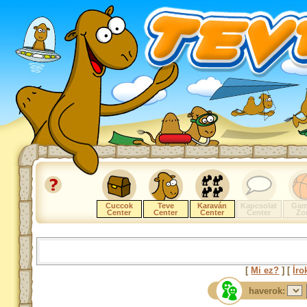
Cuccok
Teve
Karaván
Kapcsolat
Gam
Center
Center
Center
Center
Zo
[
Mi ez?
] [
Íro
haverok: