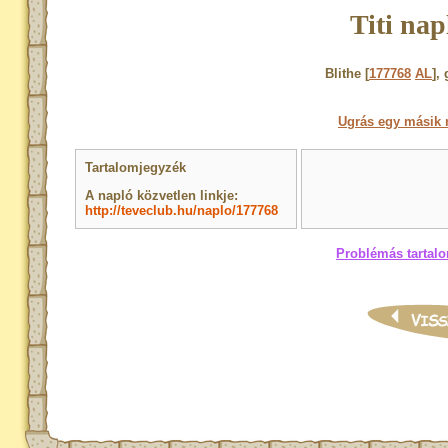
Titi nap
Blithe [
177768
AL
],
Ugrás egy másik 
Tartalomjegyzék
A napló közvetlen linkje:
http://teveclub.hu/naplo/177768
Problémás tartalo