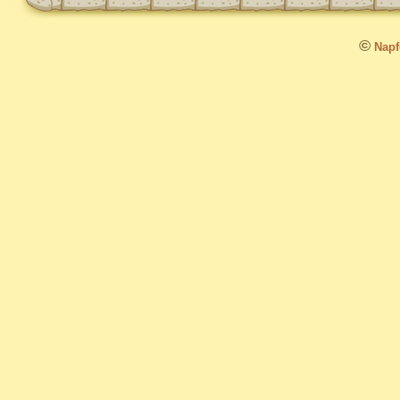
©
Napfo