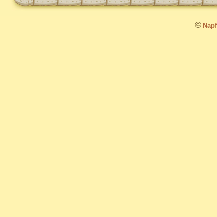
©
Napfo