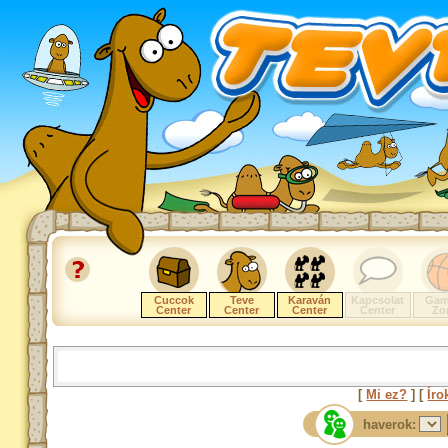
Cuccok
Teve
Karaván
Kapcsolat
Gam
Center
Center
Center
Center
Zo
[
Mi ez?
] [
Íro
haverok: