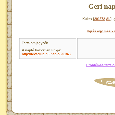
Geri nap
Kukex [
201872
AL
], 
Ugrás egy másik 
Tartalomjegyzék
A napló közvetlen linkje:
http://teveclub.hu/naplo/201872
Problémás tartalo