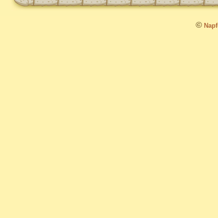
©
Napfo