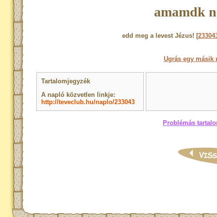
amamdk n
edd meg a levest Jézus! [
23304
Ugrás egy másik 
Tartalomjegyzék
A napló közvetlen linkje:
http://teveclub.hu/naplo/233043
Problémás tartalo