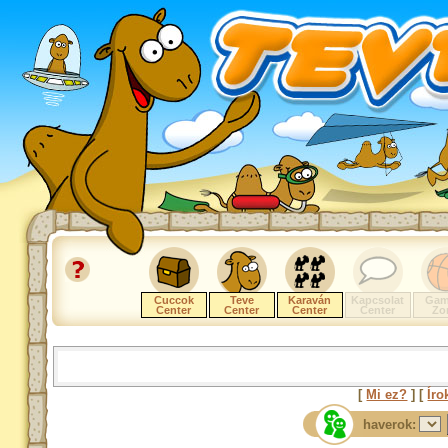
Cuccok
Teve
Karaván
Kapcsolat
Gam
Center
Center
Center
Center
Zo
[
Mi ez?
] [
Íro
haverok: