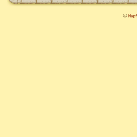
©
Napfo