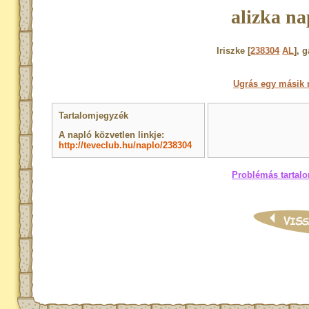
alizka na
Iriszke [
238304
AL
], 
Ugrás egy másik 
Tartalomjegyzék
A napló közvetlen linkje:
http://teveclub.hu/naplo/238304
Problémás tartalo