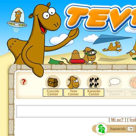
Cuccok
Teve
Karaván
Kapcsolat
Gam
Center
Center
Center
Center
Zo
[
Mi ez?
] [
Íro
haverok: