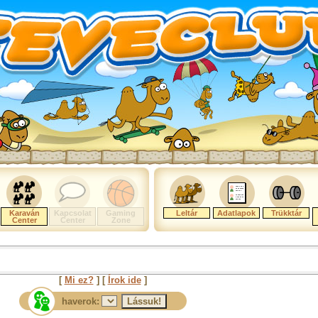
Karaván
Kapcsolat
Gaming
Leltár
Adatlapok
Trükktár
Center
Center
Zone
[
Mi ez?
] [
Írok ide
]
haverok: