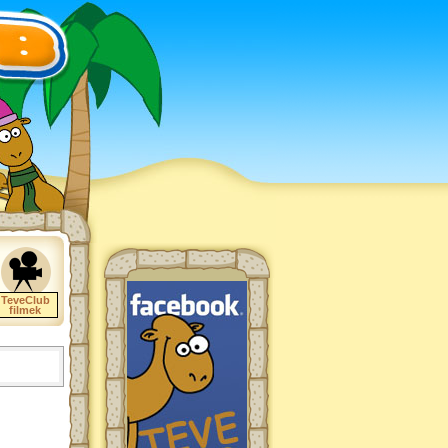
TeveClub
filmek