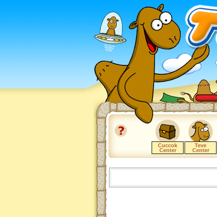
Cuccok
Teve
Center
Center