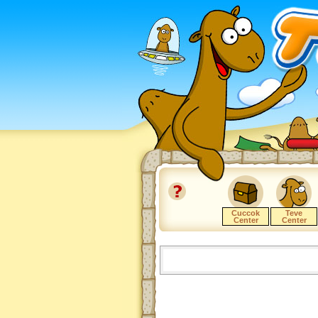
Cuccok
Teve
Center
Center