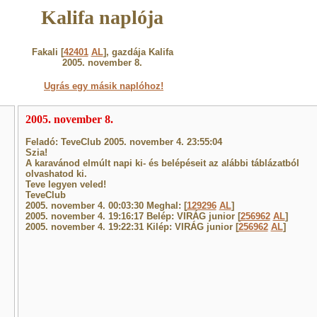
Kalifa naplója
Fakali [
42401
AL
], gazdája Kalifa
2005. november 8.
Ugrás egy másik naplóhoz!
2005. november 8.
Feladó: TeveClub 2005. november 4. 23:55:04
Szia!
A karavánod elmúlt napi ki- és belépéseit az alábbi táblázatból
olvashatod ki.
Teve legyen veled!
TeveClub
2005. november 4. 00:03:30 Meghal: [
129296
AL
]
2005. november 4. 19:16:17 Belép: VIRÁG junior [
256962
AL
]
2005. november 4. 19:22:31 Kilép: VIRÁG junior [
256962
AL
]