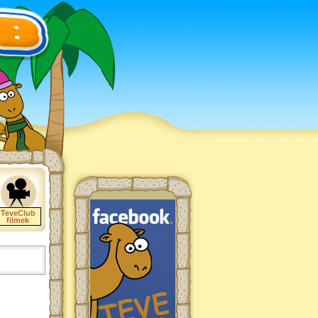
TeveClub
filmek