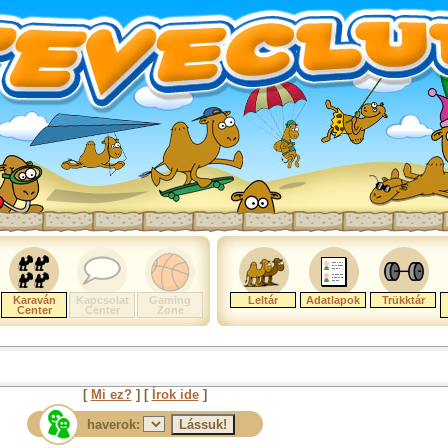
Karaván
Kapcsolat
Gaming
Leltár
Adatlapok
Trükktár
Center
Center
Zone
[
Mi ez?
] [
Írok ide
]
haverok: