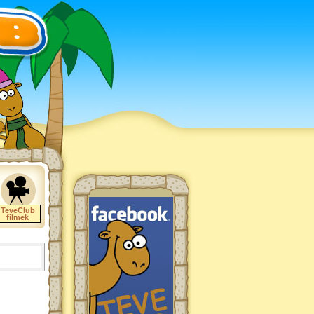
TeveClub
filmek