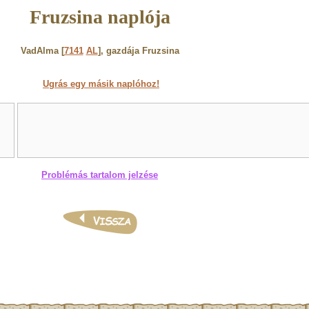
Fruzsina naplója
VadAlma [
7141
AL
], gazdája Fruzsina
Ugrás egy másik naplóhoz!
Problémás tartalom jelzése