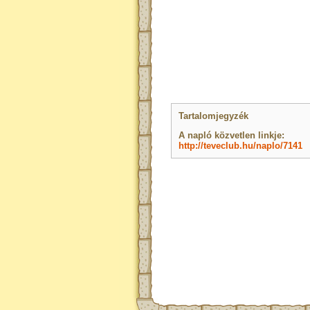
Tartalomjegyzék
A napló közvetlen linkje:
http://teveclub.hu/naplo/7141