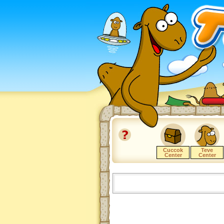
Cuccok
Teve
Center
Center