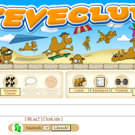
Karaván
Kapcsolat
Gaming
Leltár
Adatlapok
Trükktár
Center
Center
Zone
[
Mi ez?
] [
Írok ide
]
haverok: