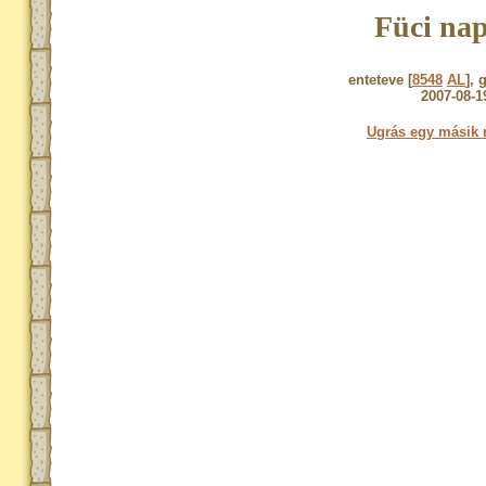
Füci nap
enteteve [
8548
AL
], 
2007-08-1
Ugrás egy másik 