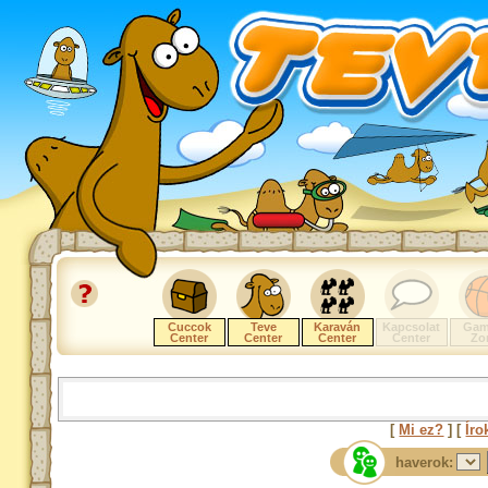
Cuccok
Teve
Karaván
Kapcsolat
Gam
Center
Center
Center
Center
Zo
[
Mi ez?
] [
Íro
haverok: