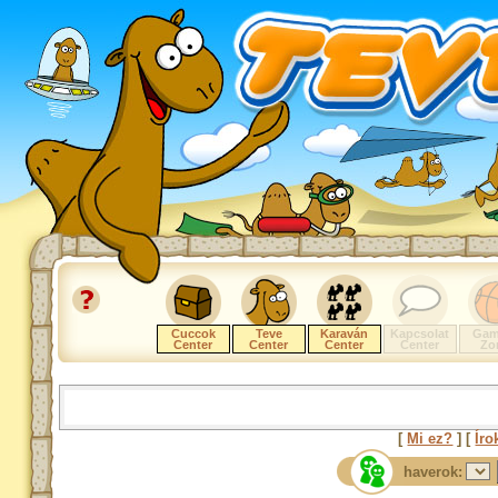
Cuccok
Teve
Karaván
Kapcsolat
Gam
Center
Center
Center
Center
Zo
[
Mi ez?
] [
Íro
haverok: