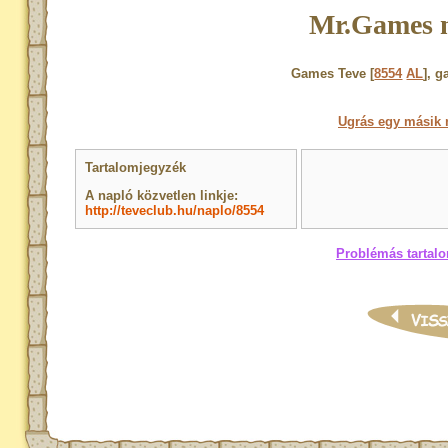
Mr.Games 
Games Teve [
8554
AL
], 
Ugrás egy másik 
Tartalomjegyzék
A napló közvetlen linkje:
http://teveclub.hu/naplo/8554
Problémás tartalo