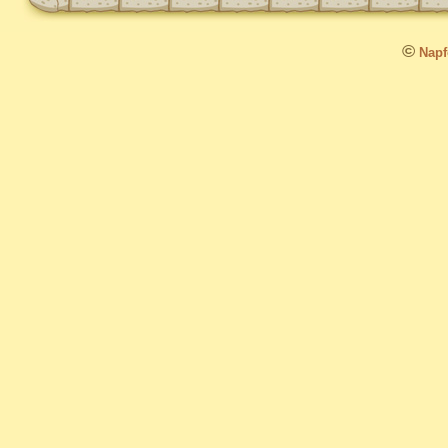
©
Napfo