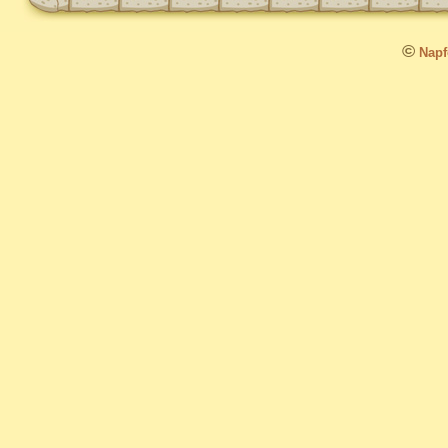
©
Napfo