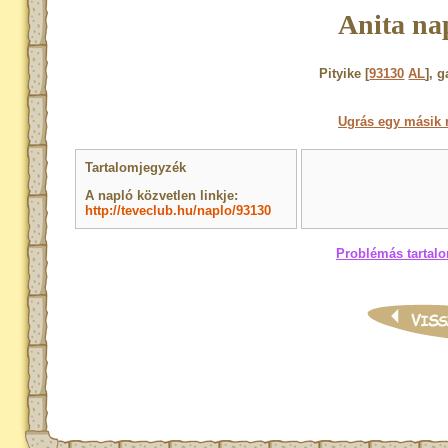
Anita na
Pityike [
93130
AL
], 
Ugrás egy másik 
Tartalomjegyzék
A napló közvetlen linkje:
http://teveclub.hu/naplo/93130
Problémás tartalo