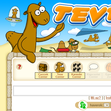
Cuccok
Teve
Karaván
Kapcsolat
Gam
Center
Center
Center
Center
Zo
[
Mi ez?
] [
Íro
haverok: