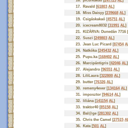
16.
picúrkakas [
247729
AL
]
17.
Ravald [
61803
AL
]
18.
Miss Daisyy [
239668
AL
]
19.
Csigáskakaó [
45751
AL
]
20.
icecream8032 [
31991
AL
]
21.
KIZÁRVA: Dunedán 7716 
22.
Suszi [
249803
AL
]
23.
Jean Luc Picard [
87454
A
24.
Natkóka [
245432
AL
]
25.
Pupu.ka [
168402
AL
]
26.
Marcipántigris [
42046
AL
]
27.
Alejandro [
96551
AL
]
28.
LiliLaura [
322800
AL
]
29.
butter [
76326
AL
]
30.
remeny4ever [
134164
AL
]
31.
imposztor [
94614
AL
]
32.
liliána [
141154
AL
]
33.
traktor40 [
85158
AL
]
34.
Bal@ge [
281302
AL
]
35.
Chris the Camel [
27515
A
36.
Kata [
501
AL
]