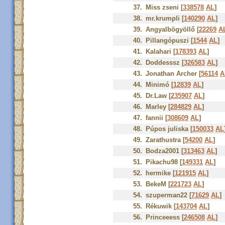
37.
Miss zseni [
338578
AL
]
38.
mr.krumpli [
140290
AL
]
39.
Angyalbögyöllő [
22269
A
40.
Pillangópuszi [
1544
AL
]
41.
Kalahari [
178393
AL
]
42.
Doddesssz [
326583
AL
]
43.
Jonathan Archer [
56114
A
44.
Minimó [
12839
AL
]
45.
Dr.Law [
235907
AL
]
46.
Marley [
284829
AL
]
47.
fannii [
308609
AL
]
48.
Púpos juliska [
150033
AL
49.
Zarathustra [
54200
AL
]
50.
Bodza2001 [
313463
AL
]
51.
Pikachu98 [
149331
AL
]
52.
hermike [
121915
AL
]
53.
BekeM [
221723
AL
]
54.
szuperman22 [
71629
AL
]
55.
Rékuwik [
143704
AL
]
56.
Princeeess [
246508
AL
]