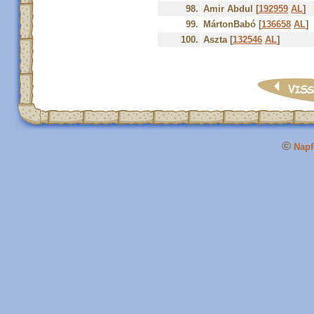
98.
Amir Abdul [
192959
AL
]
99.
MártonBabó [
136658
AL
]
100.
Aszta [
132546
AL
]
©
Napfo