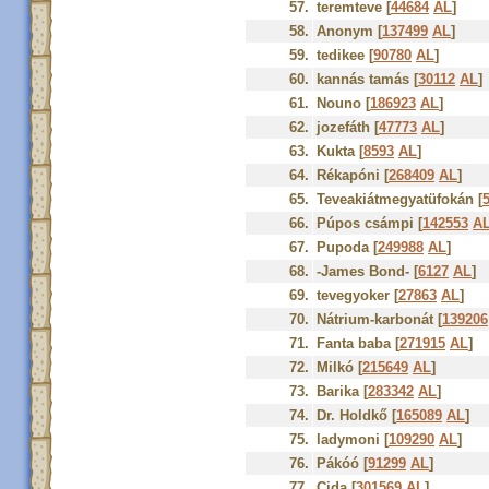
57.
teremteve [
44684
AL
]
58.
Anonym [
137499
AL
]
59.
tedikee [
90780
AL
]
60.
kannás tamás [
30112
AL
]
61.
Nouno [
186923
AL
]
62.
jozefáth [
47773
AL
]
63.
Kukta [
8593
AL
]
64.
Rékapóni [
268409
AL
]
65.
Teveakiátmegyatüfokán [
66.
Púpos csámpi [
142553
A
67.
Pupoda [
249988
AL
]
68.
-James Bond- [
6127
AL
]
69.
tevegyoker [
27863
AL
]
70.
Nátrium-karbonát [
139206
71.
Fanta baba [
271915
AL
]
72.
Milkó [
215649
AL
]
73.
Barika [
283342
AL
]
74.
Dr. Holdkő [
165089
AL
]
75.
ladymoni [
109290
AL
]
76.
Pákóó [
91299
AL
]
77.
Cida [
301569
AL
]