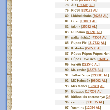
78.
Áis [
196603
AL
]
79.
RICSI [
289191
AL
]
80.
Lidérckebaba [
76288
AL
]
81.
Coxx [
138051
AL
]
82.
faknik [
25082
AL
]
83.
Rulnamo [
88691
AL
]
84.
pattanáshátú [
43534
AL
]
85.
Pupos Piri [
317732
AL
]
86.
Kisbobó [
278538
AL
]
87.
Púpos Púpos Púpos Heni
88.
Púpos Teve ricsi [
260117
89.
torkitti [
222540
AL
]
90.
Mr. xavier [
65278
AL
]
91.
TáltosParipa [
299801
AL
]
92.
MC Habcsók [
98002
AL
]
93.
Mrs.Manci [
122491
AL
]
94.
Boszacs [
107259
AL
]
95.
különc kis cseresznye [
2
96.
csitumitu [
231535
AL
]
97.
Yasmine [
12054
AL
]