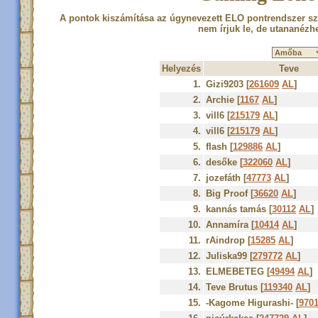
A pontok kiszámítása az úgynevezett ELO pontrendszer szer
nem írjuk le, de utananézh
Helyezés
Teve
1.
Gizi9203 [
261609
AL
]
2.
Archie [
1167
AL
]
3.
vill6 [
215179
AL
]
4.
vill6 [
215179
AL
]
5.
flash [
129886
AL
]
6.
desőke [
322060
AL
]
7.
jozefáth [
47773
AL
]
8.
Big Proof [
36620
AL
]
9.
kannás tamás [
30112
AL
]
10.
Annamíra [
10414
AL
]
11.
rAindrop [
15285
AL
]
12.
Juliska99 [
279772
AL
]
13.
ELMEBETEG [
49494
AL
]
14.
Teve Brutus [
119340
AL
]
15.
-Kagome Higurashi- [
970