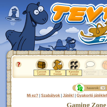
Cuccok
Teve
Karaván
Kapcsolat
Gam
Center
Center
Center
Center
Zo
haverok:
Mi ez?
|
Szabályok
|
Játék!
|
Gyakorló játékl
Gaming Zone -