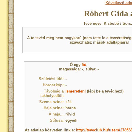
Következő ada
Róbert Gida 
Teve neve: Kisbobó / Sors
A te tevéd még nem nagykorú (nem tette le a teveérettsé
szavazhatsz mások adatlapjaira!
Ő egy
fiú
,
magassága: -, súlya: -
Születési idő:
-
Horoszkóp:
-
Távolság a
Ismeretlen!
(lépj be a tevédhez!)
lakhelyedtől:
Szeme színe:
kék
Haja színe:
barna
A haja...
rövid
Stílusa:
egyedi
Az adatlap közvetlen linkje:
http://teveclub.hu/users/27853