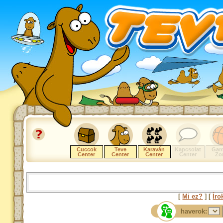
Cuccok
Teve
Karaván
Kapcsolat
Gam
Center
Center
Center
Center
Zo
[
Mi ez?
] [
Íro
haverok: