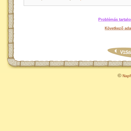
Problémás tartalo
Következő ada
©
Napfo