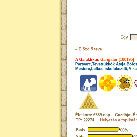
Egy
« Előző 5 teve
A Galaktikus
Gangster [100195]
Partyarc,Tevetrükkök Atyja,Bölcs
Mestere,Lelkes iskolakezdő,A ka
Életkora: 6389 nap Gazdája: É
TP
: 22274
Helyezés a toplistá
Kedv:
66%
Súly: