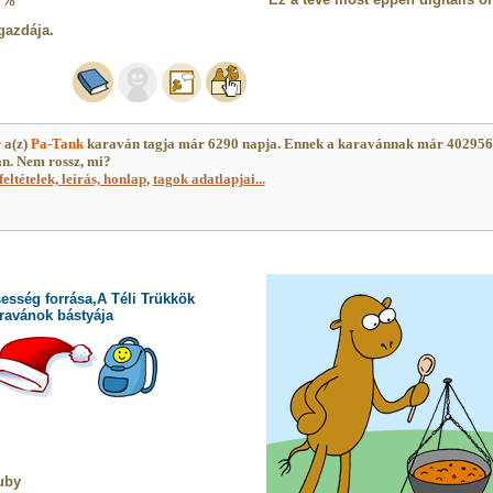
7%
gazdája.
 a(z)
Pa-Tank
karaván tagja már 6290 napja. Ennek a karavánnak már 40295
an. Nem rossz, mi?
feltételek, leírás, honlap
,
tagok adatlapjai...
esség forrása,A Téli Trükkök
ravánok bástyája
uby