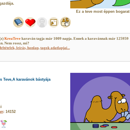
gazdája.
Ez a teve most éppen bogarat 
(z)
KreaTeve
karaván tagja már 1009 napja. Ennek a karavánnak már 125959
an. Nem rossz, mi?
feltételek, leírás, honlap
,
tagok adatlapjai...
s Teve,A karavánok bástyája
i
an
: 14152