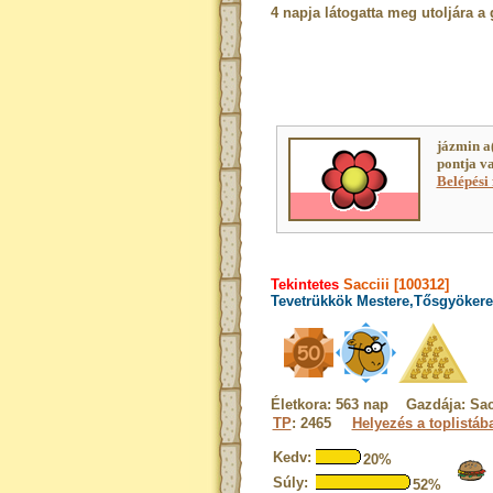
4 napja látogatta meg utoljára a 
jázmin a
pontja v
Belépési 
Tekintetes
Sacciii [100312]
Tevetrükkök Mestere,Tősgyökere
Életkora: 563 nap Gazdája: Sac
TP
: 2465
Helyezés a toplistáb
Kedv:
20%
Súly:
52%