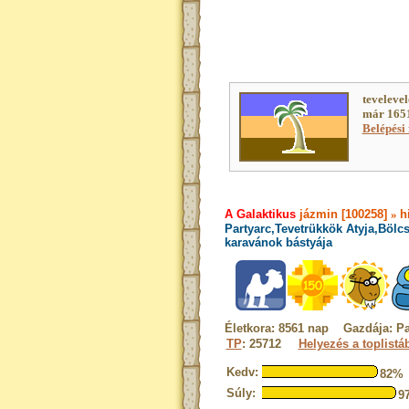
tevelevel
már 1651
Belépési 
A Galaktikus
jázmin [100258]
»
h
Partyarc,Tevetrükkök Atyja,Bölc
karavánok bástyája
Életkora: 8561 nap Gazdája: P
TP
: 25712
Helyezés a toplistá
Kedv:
82%
Súly:
9