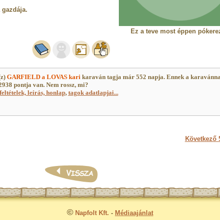
a gazdája.
Ez a teve most éppen pókerez
(z)
GARFIELD a LOVAS kari
karaván tagja már 552 napja. Ennek a karavánn
938 pontja van. Nem rossz, mi?
feltételek, leírás, honlap
,
tagok adatlapjai...
Következő 5
©
Napfolt Kft.
-
Médiaajánlat