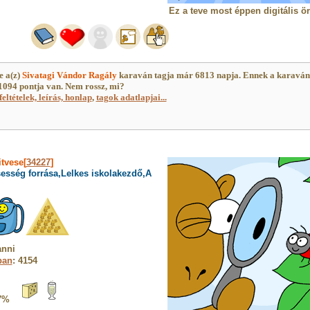
Ez a teve most éppen digitális ö
e a(z)
Sivatagi Vándor Ragály
karaván tagja már 6813 napja. Ennek a karavá
094 pontja van. Nem rossz, mi?
feltételek, leírás, honlap
,
tagok adatlapjai...
itvese[
34227
]
sesség forrása,Lelkes iskolakezdő,A
anni
ban
: 4154
7%