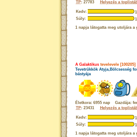
TP
: 27783
Helyezés a toplistá
Kedv:
Súly:
1 napja látogatta meg utoljára a 
A Galaktikus
tevelevele [100205]
Tevetrükkök Atyja,Bölcsesség fo
bástyája
Életkora: 6955 nap Gazdája: fe
TP
: 23431
Helyezés a toplistá
Kedv:
Súly:
1 napja látogatta meg utoljára a 