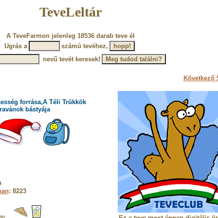
TeveLeltár
A TeveFarmon jelenleg 18536 darab teve él
Ugrás a
számú tevéhez,
nevű tevét keresek!
Következő 5
esség forrása,A Téli Trükkök
ravánok bástyája
n
ban
: 8223
Ez a teve most éppen digitális ö