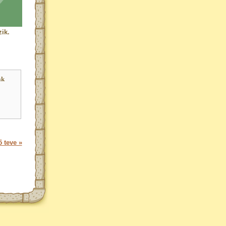
ik.
ak
 teve »