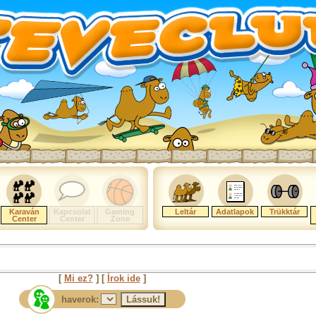
Karaván
Kapcsolat
Gaming
Leltár
Adatlapok
Trükktár
Center
Center
Zone
[
Mi ez?
] [
Írok ide
]
haverok: