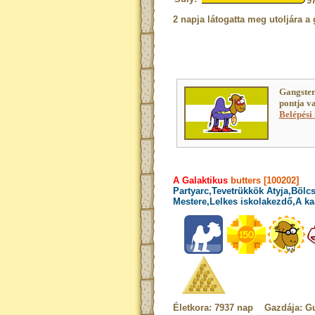
9
2 napja látogatta meg utoljára a 
Gangster
pontja v
Belépési 
A Galaktikus
butters [100202]
Partyarc,Tevetrükkök Atyja,Bölcs
Mestere,Lelkes iskolakezdő,A ka
Életkora: 7937 nap Gazdája: G