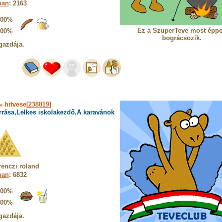
ban
: 2163
100%
Ez a SzuperTeve most épp
100%
bográcsozik.
gazdája.
»
hitvese[
238819
]
rrása,Lelkes iskolakezdő,A karavánok
renczi roland
ban
: 6832
100%
100%
gazdája.