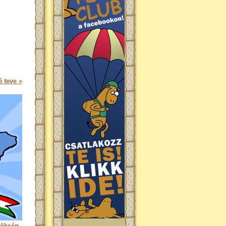
 teve »
rökség.