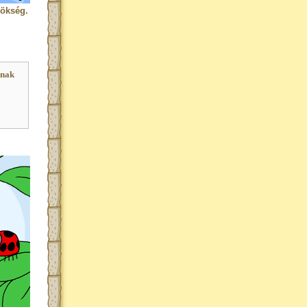
rökség.
nnak