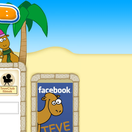
TeveClub
filmek