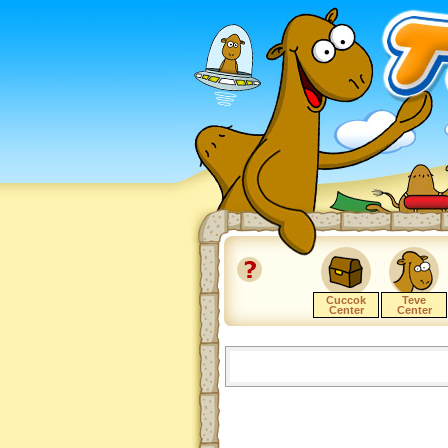
Cuccok
Teve
Center
Center