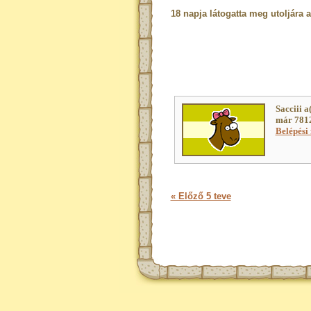
18 napja látogatta meg utoljára 
Sacciii a
már 7812
Belépési 
« Előző 5 teve