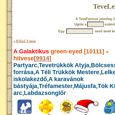
TeveLe
A TeveFarmon jelenleg 1
Ugrás a
számú
Egy
nevű tevét ke
« Előző 5 teve
A Galaktikus
green-eyed [10111]
»
hitvese[
9914
]
Partyarc,Tevetrükkök Atyja,Bölcse
forrása,A Téli Trükkök Mestere,Lelk
iskolakezdő,A karavánok
bástyája,Tréfamester,Májusfa,Tök Kir
arc,Labdazsonglőr