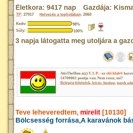
Életkora: 9417 nap Gazdája: Kismar
TP
: 27917
Helyezés a toplistában
: 2060
Kedv:
98%
Súly:
100%
3 napja látogatta meg utoljára a gaz
AtisTheHun a(z)
V. I. P. - az elit klub®
karav
14709061 pontja van. Nem rossz, mi?
Belépési feltételek, leírás, honlap
,
tagok adat
Teve leheveredtem,
mirelit
[10130]
Bölcsesség forrása,A karavánok bá