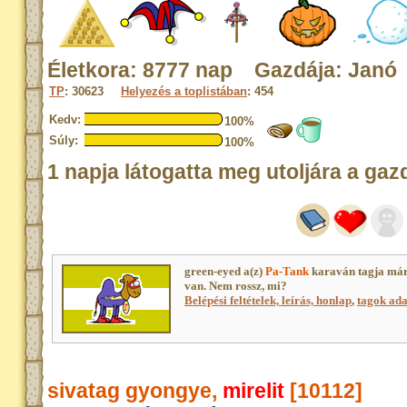
Életkora: 8777 nap Gazdája: Janó
TP
: 30623
Helyezés a toplistában
: 454
Kedv:
100%
Súly:
100%
1 napja látogatta meg utoljára a gaz
green-eyed a(z)
Pa-Tank
karaván tagja már
van. Nem rossz, mi?
Belépési feltételek, leírás, honlap
,
tagok adat
sivatag gyongye,
mirelit
[10112]