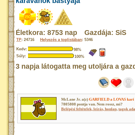
karavánok bástyája
Életkora: 8753 nap Gazdája: SiS
TP
: 24716
Helyezés a toplistában
: 5346
Kedv:
98%
Súly:
100%
3 napja látogatta meg utoljára a gaz
McLane Jr. a(z)
GARFIELD a LOVAS kari
7805808 pontja van. Nem rossz, mi?
Belépési feltételek, leírás, honlap
,
tagok adat