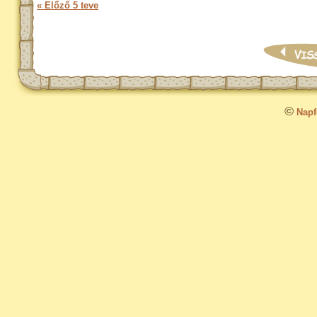
« Előző 5 teve
©
Napfo