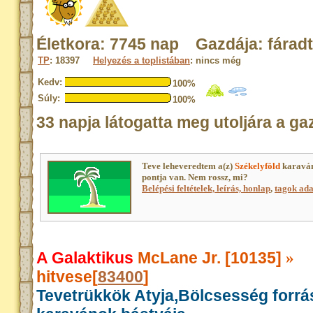
Életkora: 7745 nap Gazdája: fáradt
TP
: 18397
Helyezés a toplistában
: nincs még
Kedv:
100%
Súly:
100%
33 napja látogatta meg utoljára a ga
Teve leheveredtem a(z)
Székelyföld
karaván
pontja van. Nem rossz, mi?
Belépési feltételek, leírás, honlap
,
tagok adat
A Galaktikus
McLane Jr. [10135]
»
hitvese[
83400
]
Tevetrükkök Atyja,Bölcsesség forrá