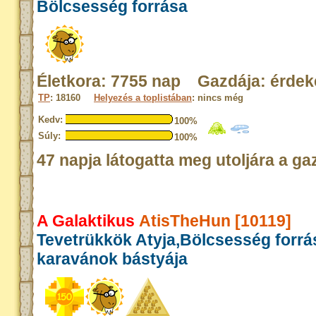
Bölcsesség forrása
Életkora: 7755 nap Gazdája: érdek
TP
: 18160
Helyezés a toplistában
: nincs még
Kedv:
100%
Súly:
100%
47 napja látogatta meg utoljára a ga
A Galaktikus
AtisTheHun [10119]
Tevetrükkök Atyja,Bölcsesség forrá
karavánok bástyája