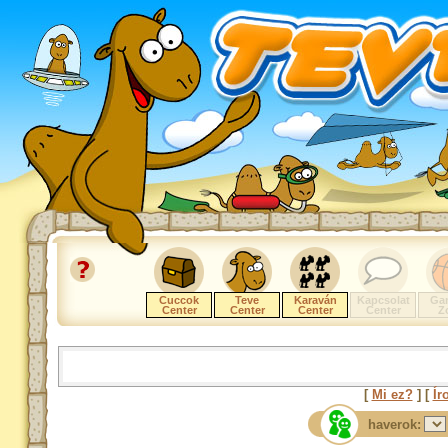
Cuccok
Teve
Karaván
Kapcsolat
Ga
Center
Center
Center
Center
Z
[
Mi ez?
] [
Ír
haverok: