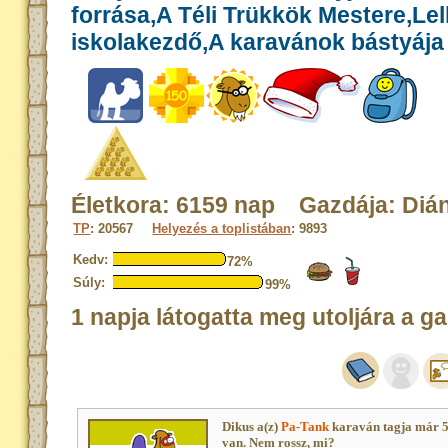
forrása,A Téli Trükkök Mestere,Le
iskolakezdő,A karavánok bástyája
Életkora: 6159 nap Gazdája: Diá
TP
: 20567
Helyezés a toplistában
: 9893
Kedv:
72%
Súly:
99%
1 napja látogatta meg utoljára a ga
Dikus a(z)
Pa-Tank
karaván tagja már 
van. Nem rossz, mi?