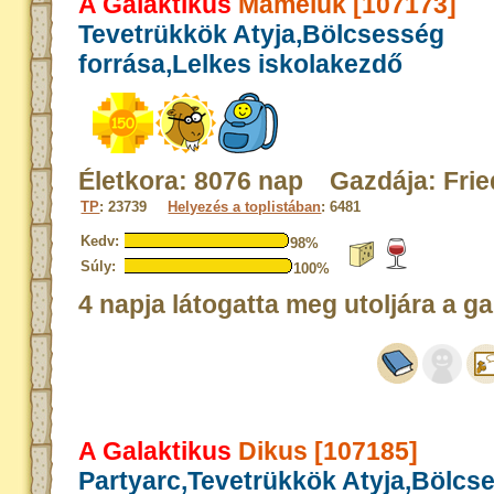
A Galaktikus
Mameluk [107173]
Tevetrükkök Atyja,Bölcsesség
forrása,Lelkes iskolakezdő
Életkora: 8076 nap Gazdája: Frie
TP
: 23739
Helyezés a toplistában
: 6481
Kedv:
98%
Súly:
100%
4 napja látogatta meg utoljára a ga
A Galaktikus
Dikus [107185]
Partyarc,Tevetrükkök Atyja,Bölcs