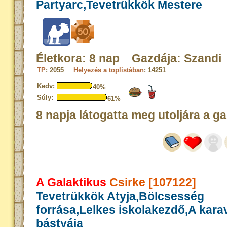
Partyarc,Tevetrükkök Mestere
Életkora: 8 nap Gazdája: Szandi
TP
: 2055
Helyezés a toplistában
: 14251
Kedv:
40%
Súly:
61%
8 napja látogatta meg utoljára a ga
A Galaktikus
Csirke [107122]
Tevetrükkök Atyja,Bölcsesség
forrása,Lelkes iskolakezdő,A kar
bástyája