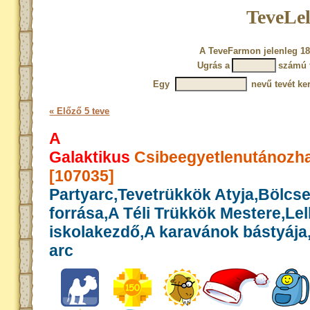
TeveLel
A TeveFarmon jelenleg 18
Ugrás a
számú 
Egy
nevű tevét ke
« Előző 5 teve
A
Galaktikus
Csibeegyetlenutánozha
[107035]
Partyarc,Tevetrükkök Atyja,Bölcs
forrása,A Téli Trükkök Mestere,Le
iskolakezdő,A karavánok bástyája,
arc