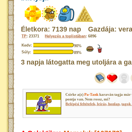
Életkora: 7139 nap Gazdája: ver
TP
: 23371
Helyezés a toplistában
: 6896
Kedv:
90%
Súly:
89%
3 napja látogatta meg utoljára a ga
Csirke a(z)
Pa-Tank
karaván tagja már
pontja van. Nem rossz, mi?
Belépési feltételek, leírás, honlap
,
tagok 