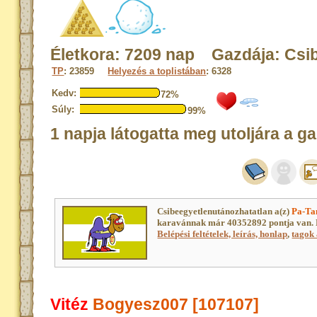
Életkora: 7209 nap Gazdája: Csi
TP
: 23859
Helyezés a toplistában
: 6328
Kedv:
72%
Súly:
99%
1 napja látogatta meg utoljára a ga
Csibeegyetlenutánozhatatlan a(z)
Pa-Ta
karavánnak már 40352892 pontja van. 
Belépési feltételek, leírás, honlap
,
tagok 
Vitéz
Bogyesz007 [107107]