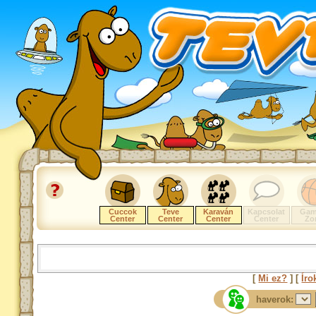
Cuccok
Teve
Karaván
Kapcsolat
Gam
Center
Center
Center
Center
Zo
[
Mi ez?
] [
Íro
haverok: