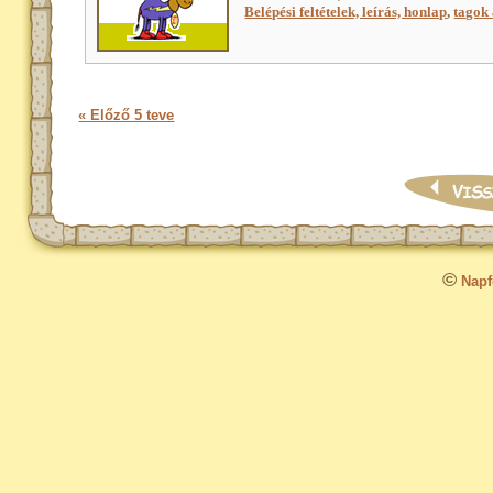
Belépési feltételek, leírás, honlap
,
tagok 
« Előző 5 teve
©
Napfo