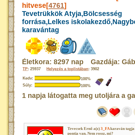
hitvese[
4761
]
Tevetrükkök Atyja,Bölcsesség
forrása,Lelkes iskolakezdő,Nagy
karavántag
Életkora: 8297 nap Gazdája: Gá
TP
: 25937
Helyezés a toplistában
: 3902
Kedv:
100%
Súly:
100%
1 napja látogatta meg utoljára a g
Tevecsek Ernő a(z)
3_FA
karaván tagja
pontja van. Nem rossz, mi?