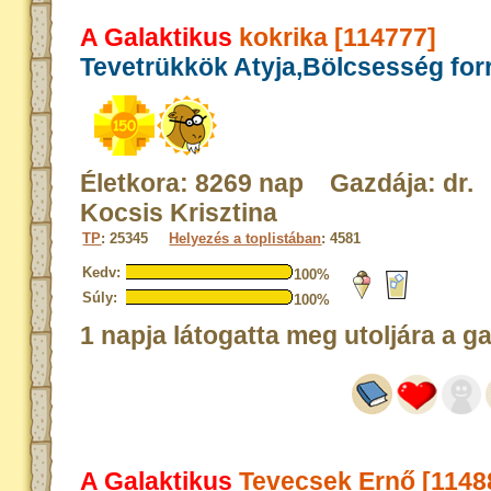
A Galaktikus
kokrika [114777]
Tevetrükkök Atyja,Bölcsesség for
Életkora: 8269 nap Gazdája: dr.
Kocsis Krisztina
TP
: 25345
Helyezés a toplistában
: 4581
Kedv:
100%
Súly:
100%
1 napja látogatta meg utoljára a g
A Galaktikus
Tevecsek Ernő [1148