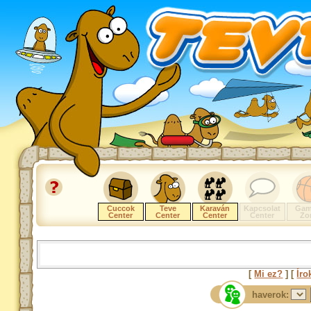
Cuccok
Teve
Karaván
Kapcsolat
Gam
Center
Center
Center
Center
Zo
[
Mi ez?
] [
Íro
haverok: