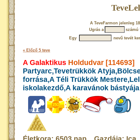
TeveLel
A TeveFarmon jelenleg 18
Ugrás a
számú 
Egy
nevű tevét ke
« Előző 5 teve
A Galaktikus
Holdudvar [114693]
Partyarc,Tevetrükkök Atyja,Bölcs
forrása,A Téli Trükkök Mestere,Le
iskolakezdő,A karavánok bástyája
Életkora: 6503 nap Gazdája: Ica