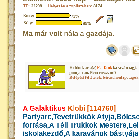
TP
: 22298
Helyezés a toplistában
: 8174
Kedv:
72%
Súly:
99%
Ma már volt nála a gazdája.
Holdudvar a(z)
Pa-Tank
karaván tagja
pontja van. Nem rossz, mi?
Belépési feltételek, leírás, honlap
,
tagok 
A Galaktikus
Klobi [114760]
Partyarc,Tevetrükkök Atyja,Bölcs
forrása,A Téli Trükkök Mestere,Le
iskolakezdő,A karavánok bástyája