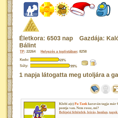
Életkora: 6503 nap Gazdája: Kal
Bálint
TP
: 22264
Helyezés a toplistában
: 8258
Kedv:
69%
Súly:
99%
1 napja látogatta meg utoljára a g
Klobi a(z)
Pa-Tank
karaván tagja már 
pontja van. Nem rossz, mi?
Belépési feltételek, leírás, honlap
,
tagok 