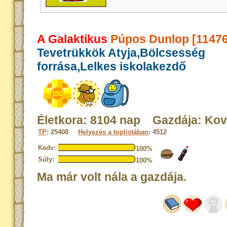
A Galaktikus
Púpos Dunlop [11476
Tevetrükkök Atyja,Bölcsesség
forrása,Lelkes iskolakezdő
Életkora: 8104 nap Gazdája: Kov
TP
: 25408
Helyezés a toplistában
: 4512
Kedv:
100%
Súly:
100%
Ma már volt nála a gazdája.