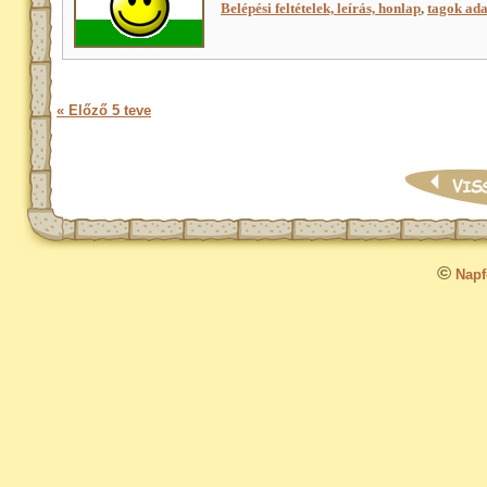
Belépési feltételek, leírás, honlap
,
tagok adat
« Előző 5 teve
©
Napfo