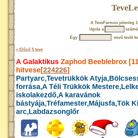
TeveLe
A TeveFarmon jelenleg 1
Ugrás a
számú
Egy
nevű tevét ke
« Előző 5 teve
A Galaktikus
Zaphod Beeblebrox [1
hitvese[
224226
]
Partyarc,Tevetrükkök Atyja,Bölcse
forrása,A Téli Trükkök Mestere,Lelk
iskolakezdő,A karavánok
bástyája,Tréfamester,Májusfa,Tök Kir
arc,Labdazsonglőr