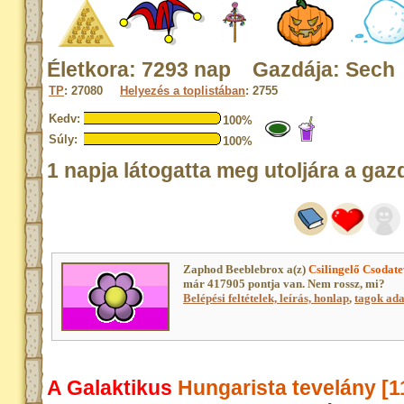
Életkora: 7293 nap Gazdája: Sech
TP
: 27080
Helyezés a toplistában
: 2755
Kedv:
100%
Súly:
100%
1 napja látogatta meg utoljára a gaz
Zaphod Beeblebrox a(z)
Csilingelő Csodat
már 417905 pontja van. Nem rossz, mi?
Belépési feltételek, leírás, honlap
,
tagok adat
A Galaktikus
Hungarista tevelány [1