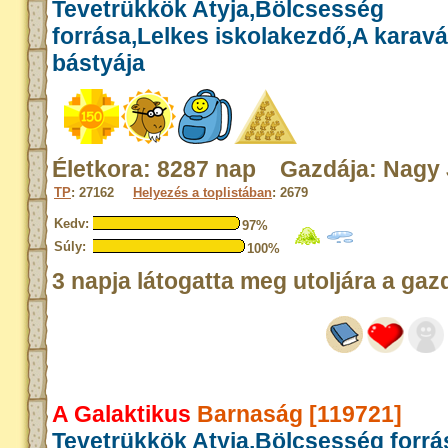
Tevetrükkök Atyja,Bölcsesség
forrása,Lelkes iskolakezdő,A karav
bástyája
Életkora: 8287 nap Gazdája: Nagy
TP
: 27162
Helyezés a toplistában
: 2679
Kedv:
97%
Súly:
100%
3 napja látogatta meg utoljára a gaz
A Galaktikus
Barnaság [119721]
Tevetrükkök Atyja,Bölcsesség forrá