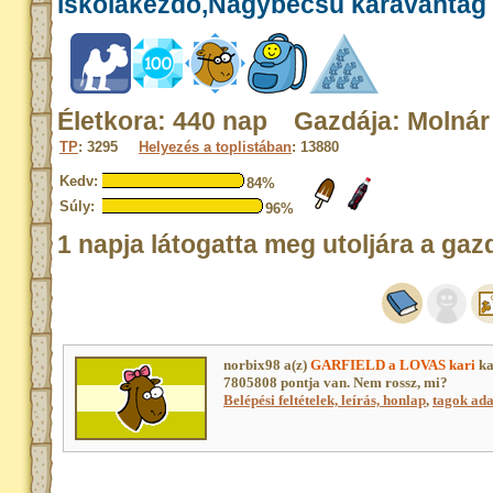
iskolakezdő,Nagybecsű karavántag
Életkora: 440 nap Gazdája: Molnár
TP
: 3295
Helyezés a toplistában
: 13880
Kedv:
84%
Súly:
96%
1 napja látogatta meg utoljára a gaz
norbix98 a(z)
GARFIELD a LOVAS kari
ka
7805808 pontja van. Nem rossz, mi?
Belépési feltételek, leírás, honlap
,
tagok adat