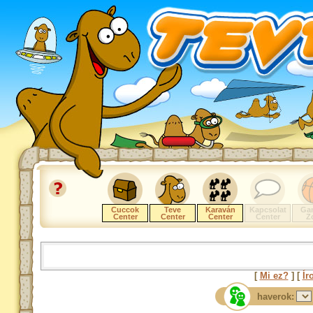
Cuccok
Teve
Karaván
Kapcsolat
Ga
Center
Center
Center
Center
Z
[
Mi ez?
] [
Ír
haverok: