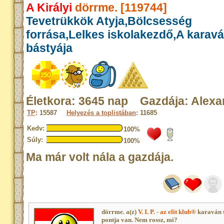
A Királyi
dörrme. [119744]
Tevetrükkök Atyja,Bölcsesség
forrása,Lelkes iskolakezdő,A karav
bástyája
Életkora: 3645 nap Gazdája: Alexa
TP
: 15587
Helyezés a toplistában
: 11685
Kedv:
100%
Súly:
100%
Ma már volt nála a gazdája.
dörrme. a(z)
V. I. P. - az elit klub®
karaván 
pontja van. Nem rossz, mi?