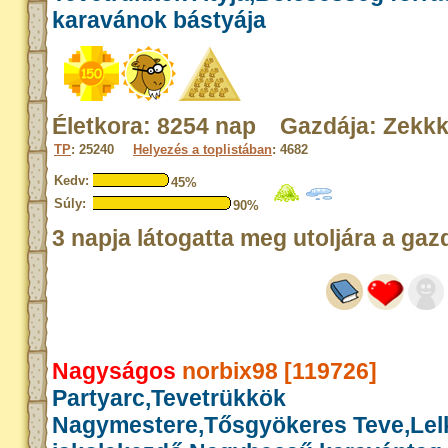
karavánok bástyája
Életkora: 8254 nap Gazdája: Zekk
TP
: 25240
Helyezés a toplistában
: 4682
Kedv:
45%
Súly:
90%
3 napja látogatta meg utoljára a gaz
Nagyságos
norbix98 [119726]
Partyarc,Tevetrükkök
Nagymestere,Tősgyökeres Teve,Lel