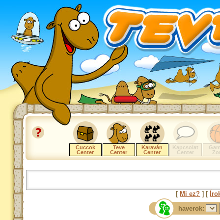
Cuccok
Teve
Karaván
Kapcsolat
Gam
Center
Center
Center
Center
Zo
[
Mi ez?
] [
Íro
haverok: