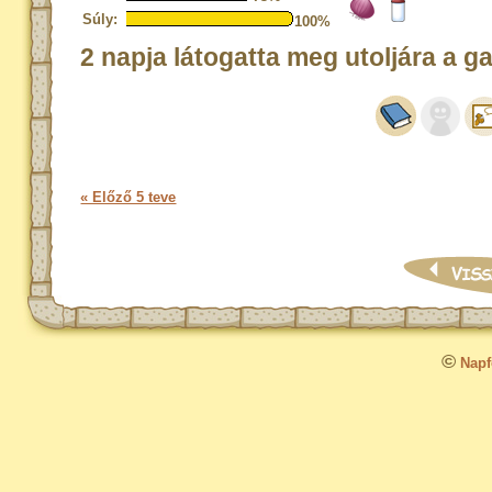
Súly:
100%
2 napja látogatta meg utoljára a g
« Előző 5 teve
©
Napfo