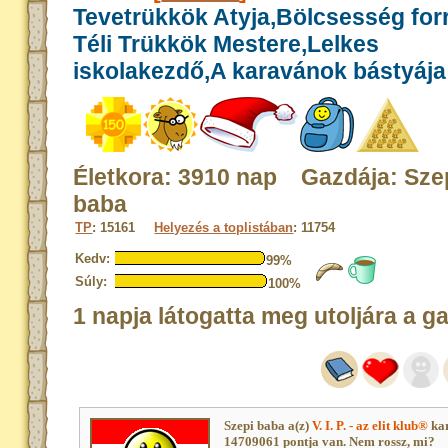
Tevetrükkök Atyja,Bölcsesség for
Téli Trükkök Mestere,Lelkes
iskolakezdő,A karavánok bástyája
Életkora: 3910 nap Gazdája: Sze
baba
TP
: 15161
Helyezés a toplistában
: 11754
Kedv:
99%
Súly:
100%
1 napja látogatta meg utoljára a g
Szepi baba a(z)
V. I. P. - az elit klub®
kar
14709061 pontja van. Nem rossz, mi?