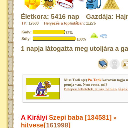
Életkora: 5416 nap Gazdája: Haj
TP
: 17603
Helyezés a toplistában
: 11276
Kedv:
72%
Súly:
100%
1 napja látogatta meg utoljára a g
Miss Tódi a(z)
Pa-Tank
karaván tagja 
pontja van. Nem rossz, mi?
Belépési feltételek, leírás, honlap
,
tagok 
A Királyi
Szepi baba [134581]
»
hitvese[
161998
]