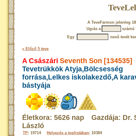
TeveLel
A TeveFarmon jelenleg 18
Ugrás a
számú 
Egy
nevű tevét ke
« Előző 5 teve
A Császári
Seventh Son [134535]
Tevetrükkök Atyja,Bölcsesség
forrása,Lelkes iskolakezdő,A kar
bástyája
Életkora: 5626 nap Gazdája: Dr.
László
TP
: 19714
Helyezés a toplistában
: 10384