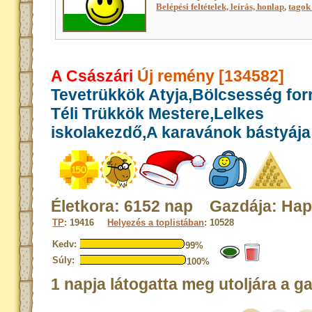
Belépési feltételek, leírás, honlap
,
tagok 
A Császári
Új remény [134582]
Tevetrükkök Atyja,Bölcsesség for
Téli Trükkök Mestere,Lelkes
iskolakezdő,A karavánok bástyája
Életkora: 6152 nap Gazdája: Ha
TP
: 19416
Helyezés a toplistában
: 10528
Kedv:
99%
Súly:
100%
1 napja látogatta meg utoljára a g