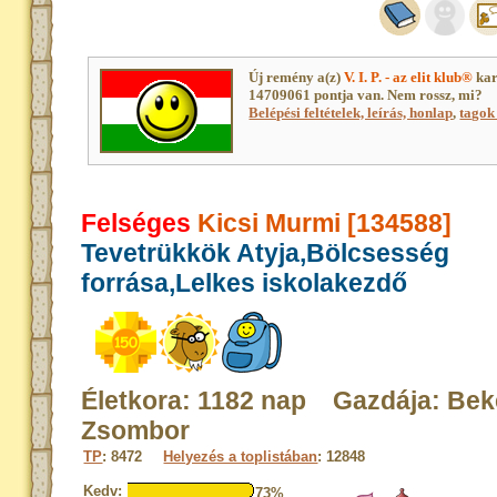
Új remény a(z)
V. I. P. - az elit klub®
kar
14709061 pontja van. Nem rossz, mi?
Belépési feltételek, leírás, honlap
,
tagok 
Felséges
Kicsi Murmi [134588]
Tevetrükkök Atyja,Bölcsesség
forrása,Lelkes iskolakezdő
Életkora: 1182 nap Gazdája: Bek
Zsombor
TP
: 8472
Helyezés a toplistában
: 12848
Kedv:
73%