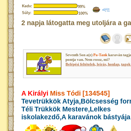
Kedv:
99%
Súly:
100%
2 napja látogatta meg utoljára a g
Seventh Son a(z)
Pa-Tank
karaván tagj
pontja van. Nem rossz, mi?
Belépési feltételek, leírás, honlap
,
tagok 
A Királyi
Miss Tódi [134545]
Tevetrükkök Atyja,Bölcsesség for
Téli Trükkök Mestere,Lelkes
iskolakezdő,A karavánok bástyája