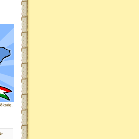
rökség.
ár