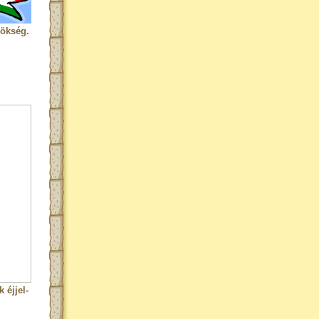
rökség.
 éjjel-