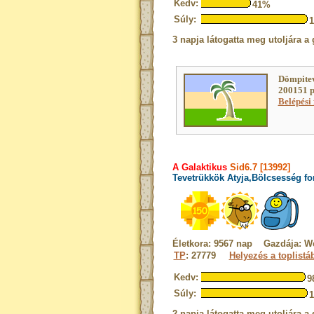
Kedv:
41%
Súly:
3 napja látogatta meg utoljára a 
Dömpitev
200151 p
Belépési 
A Galaktikus
Sid6.7 [13992]
Tevetrükkök Atyja,Bölcsesség fo
Életkora: 9567 nap Gazdája: W
TP
: 27779
Helyezés a toplistá
Kedv:
9
Súly:
2 napja látogatta meg utoljára a 