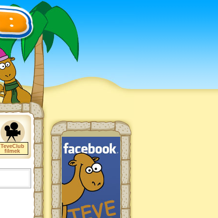
TeveClub
filmek