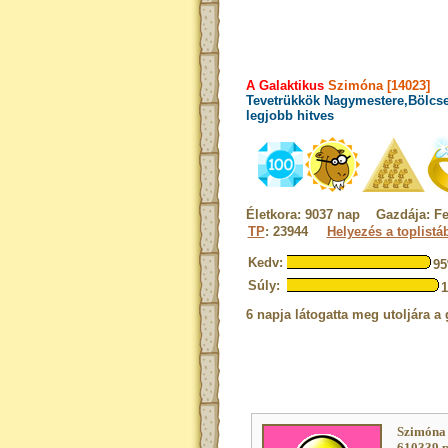
A Galaktikus
Szimóna [14023]
Tevetrükkök Nagymestere,Bölcse
legjobb hitves
Életkora: 9037 nap Gazdája: Fe
TP
: 23944
Helyezés a toplistá
Kedv:
9
Súly:
6 napja látogatta meg utoljára a 
Szimóna 
610339 p