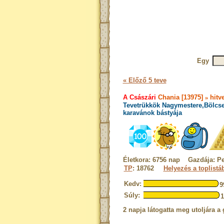
Egy
« Előző 5 teve
A Császári
Chania [13975]
»
hitv
Tevetrükkök Nagymestere,Bölcse
karavánok bástyája
Életkora: 6756 nap Gazdája: Peti
TP
: 18762
Helyezés a toplistá
Kedv:
9
Súly:
2 napja látogatta meg utoljára a 