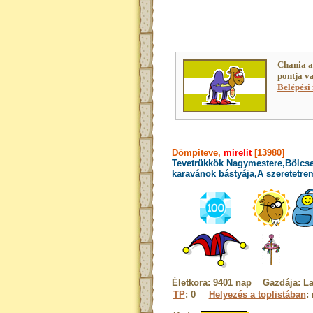
Chania a
pontja v
Belépési 
Dömpiteve,
mirelit
[13980]
Tevetrükkök Nagymestere,Bölcse
karavánok bástyája,A szeretetre
Életkora: 9401 nap Gazdája: La
TP
: 0
Helyezés a toplistában
: