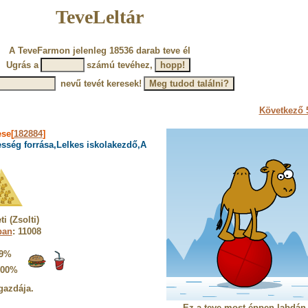
TeveLeltár
A TeveFarmon jelenleg 18536 darab teve él
Ugrás a
számú tevéhez,
nevű tevét keresek!
Következő 5
ese[
182884
]
sség forrása,Lelkes iskolakezdő,A
 (Zsolti)
ban
: 11008
9%
100%
gazdája.
Ez a teve most éppen labdán 