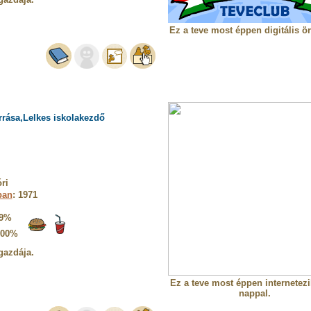
Ez a teve most éppen digitális ö
rrása,Lelkes iskolakezdő
ri
ban
: 1971
9%
100%
gazdája.
Ez a teve most éppen internetezik
nappal.