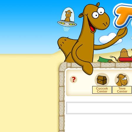
Cuccok
Teve
Center
Center