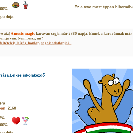
Ez a teve most éppen hibernálv
100%
gazdája.
e a(z)
A music magic
karaván tagja már 2386 napja. Ennek a karavánnak már
ontja van. Nem rossz, mi?
feltételek, leírás, honlap
,
tagok adatlapjai...
rrása,Lelkes iskolakezdő
era
ban
: 2168
8%
100%
gazdája.