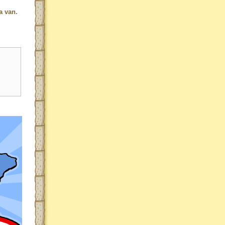
a van.