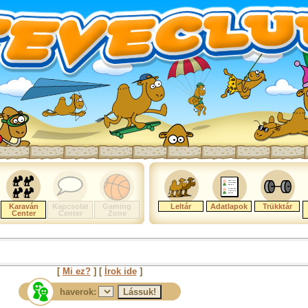
Karaván
Kapcsolat
Gaming
Leltár
Adatlapok
Trükktár
Center
Center
Zone
[
Mi ez?
] [
Írok ide
]
haverok: