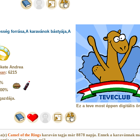
sség forrása,A karavánok bástyája,A
kete Andrea
ban
: 6215
5%
100%
gazdája.
Ez a teve most éppen digitális ö
a(z)
Camel of the Rings
karaván tagja már 8878 napja. Ennek a karavánnak m
ontja van. Nem rossz, mi?