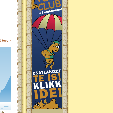
 teve »
jár.