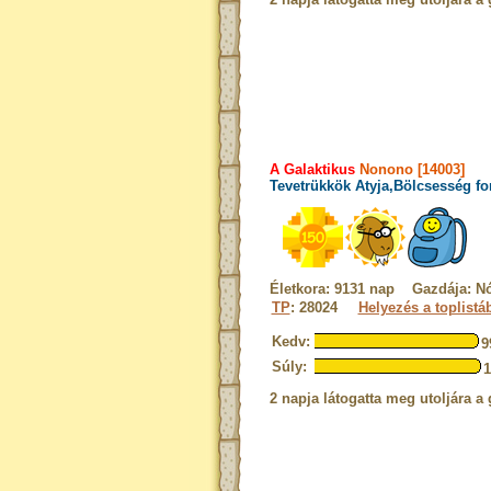
A Galaktikus
Nonono [14003]
Tevetrükkök Atyja,Bölcsesség fo
Életkora: 9131 nap Gazdája: Nó
TP
: 28024
Helyezés a toplistá
Kedv:
9
Súly:
2 napja látogatta meg utoljára a 