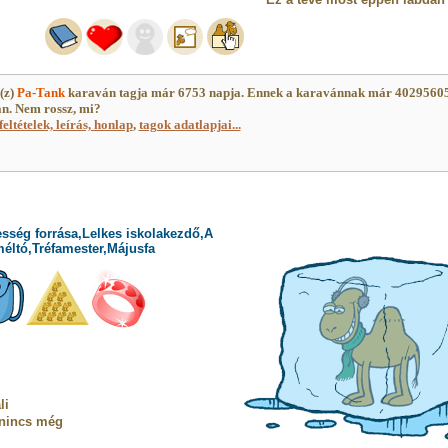
(z)
Pa-Tank
karaván tagja már 6753 napja. Ennek a karavánnak már 4029560
an. Nem rossz, mi?
feltételek, leírás, honlap
,
tagok adatlapjai...
sség forrása,Lelkes iskolakezdő,A
méltó,Tréfamester,Májusfa
li
 nincs még