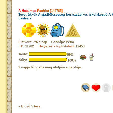
A Hatalmas
Pachira [144765]
Tevetrükkök Atyja,Bölcsesség forrása,Lelkes iskolakezdő,A
bástyája
Életkora: 2975 nap Gazdája: Petra
TP
: 11202
Helyezés a toplistában
: 12453
Kedv:
99%
Súly:
100%
2 napja látogatta meg utoljára a gazdája.
« Előző 5 teve