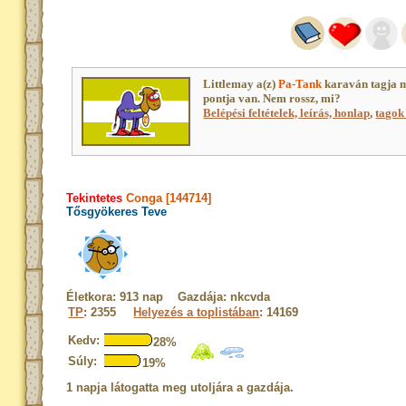
Littlemay a(z)
Pa-Tank
karaván tagja 
pontja van. Nem rossz, mi?
Belépési feltételek, leírás, honlap
,
tagok 
Tekintetes
Conga [144714]
Tősgyökeres Teve
Életkora: 913 nap Gazdája: nkcvda
TP
: 2355
Helyezés a toplistában
: 14169
Kedv:
28%
Súly:
19%
1 napja látogatta meg utoljára a gazdája.