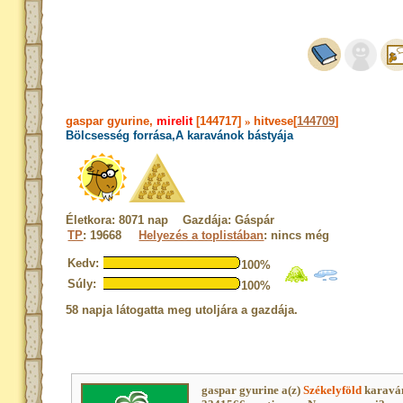
gaspar gyurine,
mirelit
[144717]
»
hitvese[
144709
]
Bölcsesség forrása,A karavánok bástyája
Életkora: 8071 nap Gazdája: Gáspár
TP
: 19668
Helyezés a toplistában
: nincs még
Kedv:
100%
Súly:
100%
58 napja látogatta meg utoljára a gazdája.
gaspar gyurine a(z)
Székelyföld
karaván