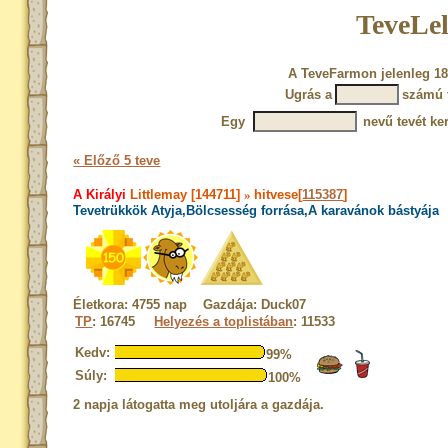
TeveLel
A TeveFarmon jelenleg 18
Ugrás a
számú 
Egy
nevű tevét ke
« Előző 5 teve
A Királyi
Littlemay [144711]
»
hitvese[
115387
]
Tevetrükkök Atyja,Bölcsesség forrása,A karavánok bástyája
Életkora: 4755 nap Gazdája: Duck07
TP
: 16745
Helyezés a toplistában
: 11533
Kedv:
99%
Súly:
100%
2 napja látogatta meg utoljára a gazdája.