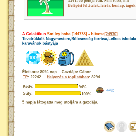
3341566 pontja van. Nem rossz, mi?
Belépési feltételek, leírás, honlap
,
tagok 
A Galaktikus
Smiley baba [144738]
»
hitvese[
24930
]
Tevetrükkök Nagymestere,Bölcsesség forrása,Lelkes iskola
karavánok bástyája
Életkora: 8094 nap Gazdája: Gábor
TP
: 22242
Helyezés a toplistában
: 8294
Kedv:
94%
Súly:
100%
5 napja látogatta meg utoljára a gazdája.