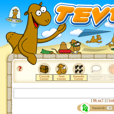
Cuccok
Teve
Karaván
Kapcsolat
Gam
Center
Center
Center
Center
Zo
[
Mi ez?
] [
Íro
haverok: