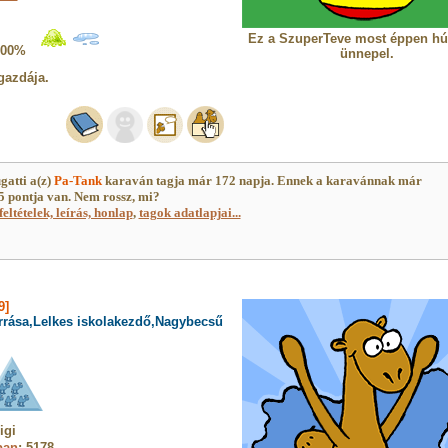
Ez a SzuperTeve most éppen hú
100%
ünnepel.
gazdája.
gatti a(z)
Pa-Tank
karaván tagja már 172 napja. Ennek a karavánnak már
 pontja van. Nem rossz, mi?
feltételek, leírás, honlap
,
tagok adatlapjai...
9]
orrása,Lelkes iskolakezdő,Nagybecsű
igi
ban
: 5178