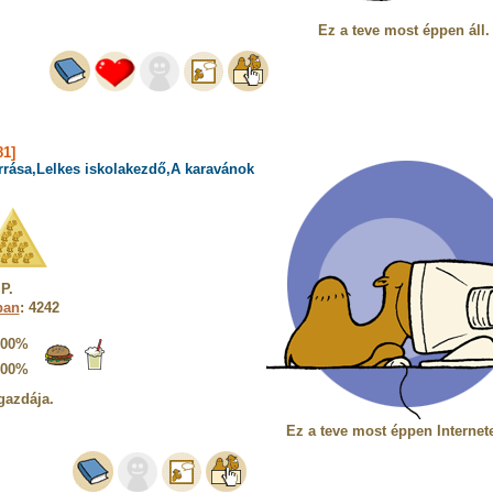
Ez a teve most éppen áll.
1]
rrása,Lelkes iskolakezdő,A karavánok
P.
ban
: 4242
100%
100%
gazdája.
Ez a teve most éppen Internete