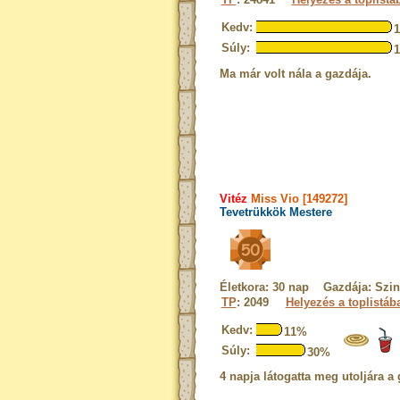
Kedv:
Súly:
Ma már volt nála a gazdája.
Vitéz
Miss Vio [149272]
Tevetrükkök Mestere
Életkora: 30 nap Gazdája: Szin
TP
: 2049
Helyezés a toplistáb
Kedv:
11%
Súly:
30%
4 napja látogatta meg utoljára a 