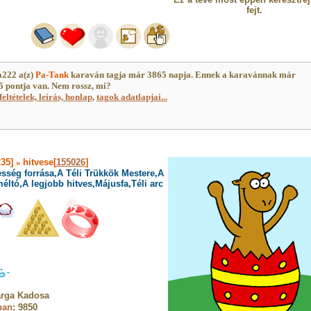
fejt.
222 a(z)
Pa-Tank
karaván tagja már 3865 napja. Ennek a karavánnak már
 pontja van. Nem rossz, mi?
feltételek, leírás, honlap
,
tagok adatlapjai...
235]
»
hitvese[
155026
]
sség forrása,A Téli Trükkök Mestere,A
éltó,A legjobb hitves,Májusfa,Téli arc
arga Kadosa
ban
: 9850