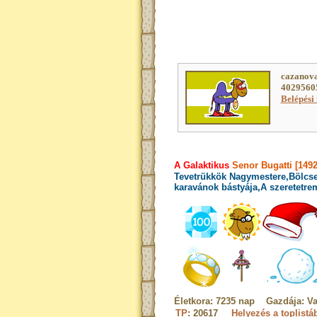
cazanova
40295605
Belépési 
A Galaktikus
Senor Bugatti [149
Tevetrükkök Nagymestere,Bölcse
karavánok bástyája,A szeretetrem
Életkora: 7235 nap Gazdája: V
TP
: 20617
Helyezés a toplistá