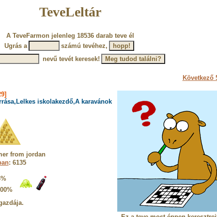
TeveLeltár
A TeveFarmon jelenleg 18536 darab teve él
Ugrás a
számú tevéhez,
nevű tevét keresek!
Következő 5
9]
rrása,Lelkes iskolakezdő,A karavánok
er from jordan
ban
: 6135
6%
100%
gazdája.
Ez a teve most éppen keresztrej