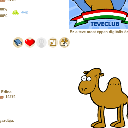
100%
100%
Ez a teve most éppen digitális ö
 Edina
an
: 14274
gazdája.