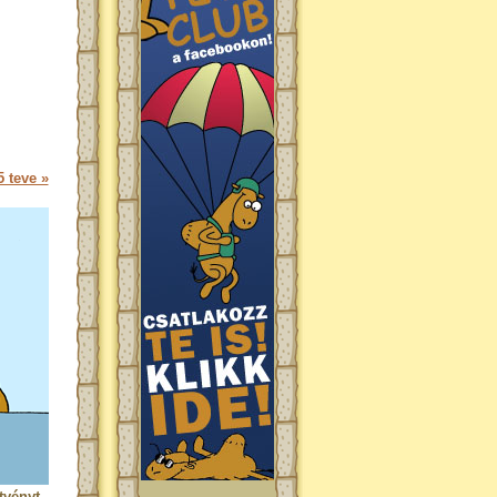
 teve »
tvényt