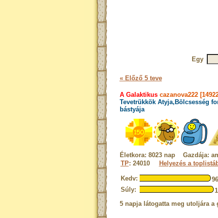
Egy
« Előző 5 teve
A Galaktikus
cazanova222 [14922
Tevetrükkök Atyja,Bölcsesség fo
bástyája
Életkora: 8023 nap Gazdája: am
TP
: 24010
Helyezés a toplistá
Kedv:
9
Súly:
5 napja látogatta meg utoljára a 