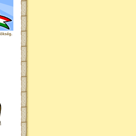
rökség.