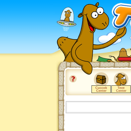
Cuccok
Teve
Center
Center