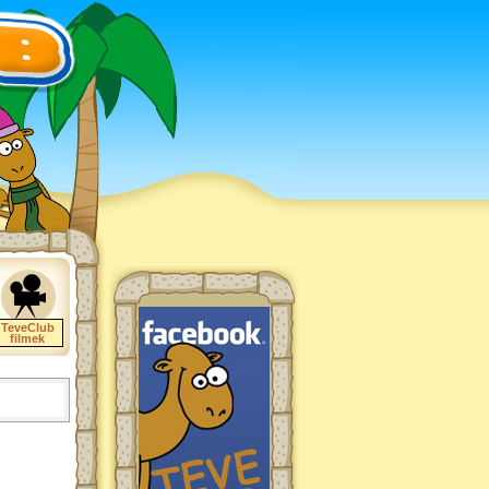
TeveClub
filmek