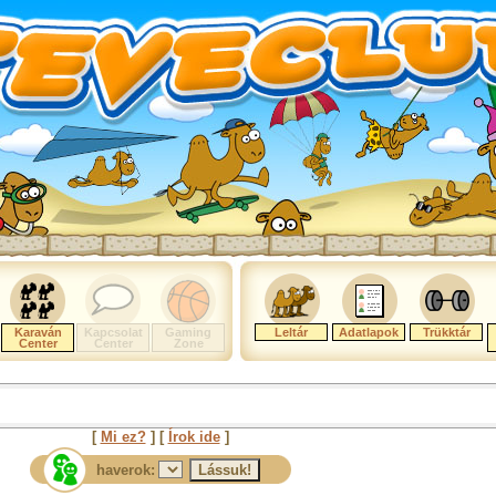
Karaván
Kapcsolat
Gaming
Leltár
Adatlapok
Trükktár
Center
Center
Zone
[
Mi ez?
] [
Írok ide
]
haverok: