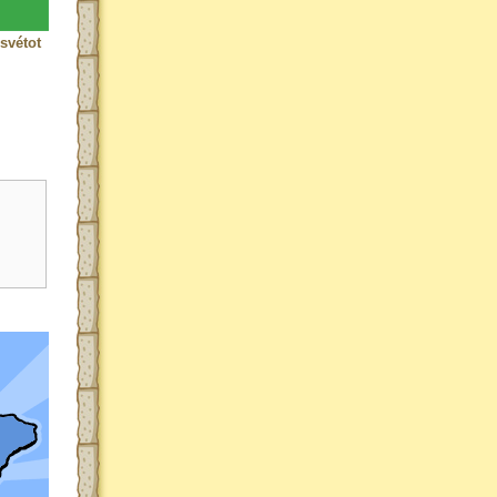
svétot