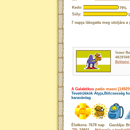
Kedv:
79%
Súly:
7 napja látogatta meg utoljára a 
Senor Bu
40295605
Belépési 
A Galaktikus
patás masni [14925
Tevetrükkök Atyja,Bölcsesség f
karavántag
Életkora: 7678 nap Gazdája: Br
TP
: 24841
Helyezés a toplistá