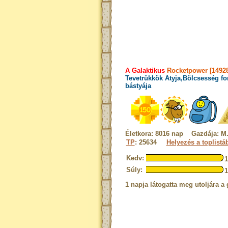
A Galaktikus
Rocketpower [14928
Tevetrükkök Atyja,Bölcsesség fo
bástyája
Életkora: 8016 nap Gazdája: M.
TP
: 25634
Helyezés a toplistá
Kedv:
Súly:
1 napja látogatta meg utoljára a 