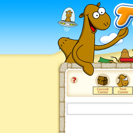
Cuccok
Teve
Center
Center