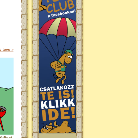
 teve »
ütöget.