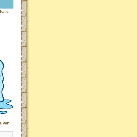
lvas.
a van.