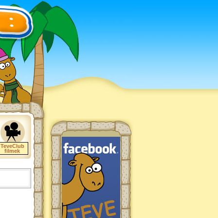
TeveClub
filmek