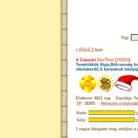
Egy
« Előző 5 teve
A Császári
DocThor [170153]
Tevetrükkök Atyja,Bölcsesség fo
iskolakezdő,A karavánok bástyáj
Életkora: 4821 nap Gazdája: T
TP
: 18285
Helyezés a toplistá
Kedv:
Súly:
1 napja látogatta meg utoljára a 