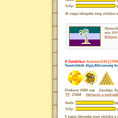
Súly:
36 napja látogatta meg utoljára 
Maunyik
már 1819
Belépési 
A Galaktikus
Ananászlé30 [17026
Tevetrükkök Atyja,Bölcsesség fo
Életkora: 6589 nap Gazdája: Ág
TP
: 21068
Helyezés a toplistá
Kedv:
9
Súly:
5 napja látogatta meg utoljára a 