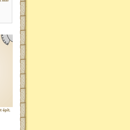
k már
 épít.