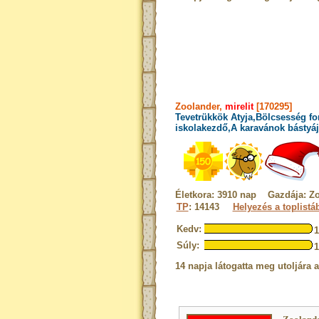
Zoolander,
mirelit
[170295]
Tevetrükkök Atyja,Bölcsesség fo
iskolakezdő,A karavánok bástyáj
Életkora: 3910 nap Gazdája: Z
TP
: 14143
Helyezés a toplistá
Kedv:
Súly:
14 napja látogatta meg utoljára 