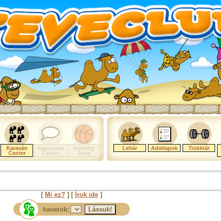
Karaván
Kapcsolat
Gaming
Leltár
Adatlapok
Trükktár
Center
Center
Zone
[
Mi ez?
] [
Írok ide
]
haverok: