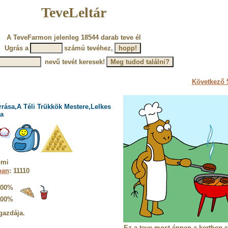
TeveLeltár
A TeveFarmon jelenleg 18544 darab teve él
Ugrás a
számú tevéhez,
nevű tevét keresek!
Következő 5
rrása,A Téli Trükkök Mestere,Lelkes
a
omi
ban
: 11110
100%
100%
gazdája.
Ez a teve most éppen a kertben s