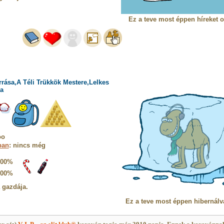
Ez a teve most éppen híreket o
rrása,A Téli Trükkök Mestere,Lelkes
a
oo
ban
: nincs még
100%
100%
a gazdája.
Ez a teve most éppen hibernálv