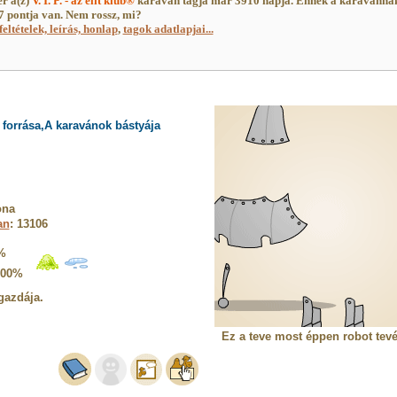
r a(z)
V. I. P. - az elit klub®
karaván tagja már 3910 napja. Ennek a karavánna
 pontja van. Nem rossz, mi?
feltételek, leírás, honlap
,
tagok adatlapjai...
forrása,A karavánok bástyája
ona
an
: 13106
%
100%
gazdája.
Ez a teve most éppen robot tevét