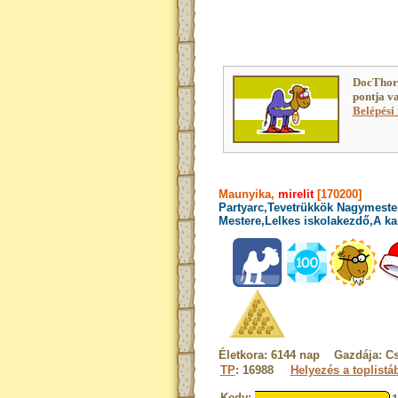
DocThor
pontja v
Belépési 
Maunyika,
mirelit
[170200]
Partyarc,Tevetrükkök Nagymester
Mestere,Lelkes iskolakezdő,A ka
Életkora: 6144 nap Gazdája: Cs
TP
: 16988
Helyezés a toplistá
Kedv: