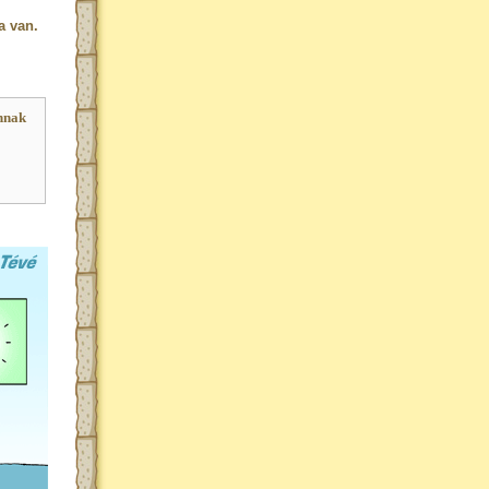
a van.
nnak