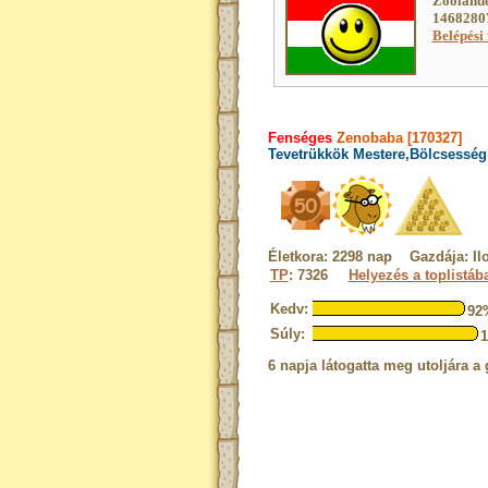
Zoolande
14682807
Belépési 
Fenséges
Zenobaba [170327]
Tevetrükkök Mestere,Bölcsesség 
Életkora: 2298 nap Gazdája: Il
TP
: 7326
Helyezés a toplistáb
Kedv:
92
Súly:
6 napja látogatta meg utoljára a 