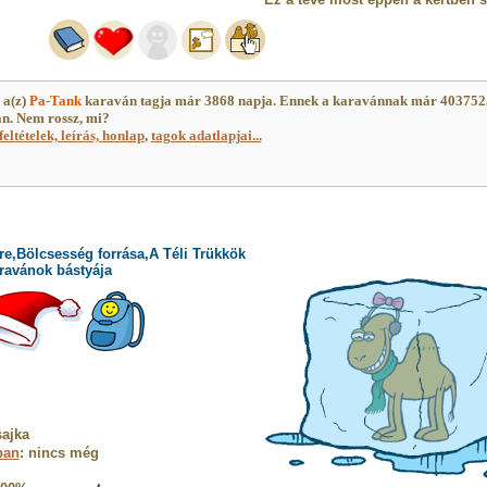
 a(z)
Pa-Tank
karaván tagja már 3868 napja. Ennek a karavánnak már 403752
an. Nem rossz, mi?
feltételek, leírás, honlap
,
tagok adatlapjai...
e,Bölcsesség forrása,A Téli Trükkök
ravánok bástyája
ajka
ban
: nincs még