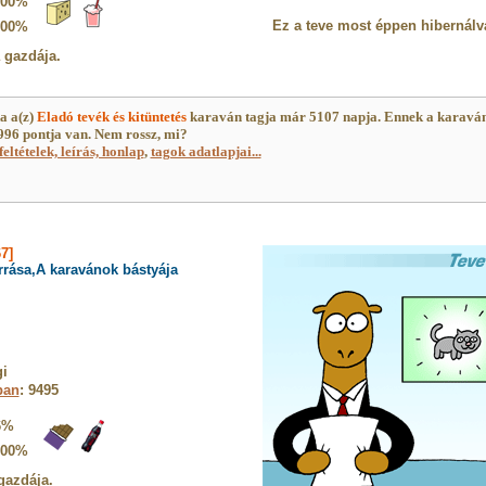
100%
Ez a teve most éppen hibernálv
100%
a gazdája.
a a(z)
Eladó tevék és kitüntetés
karaván tagja már 5107 napja. Ennek a karavá
96 pontja van. Nem rossz, mi?
feltételek, leírás, honlap
,
tagok adatlapjai...
7]
rrása,A karavánok bástyája
i
ban
: 9495
6%
100%
gazdája.