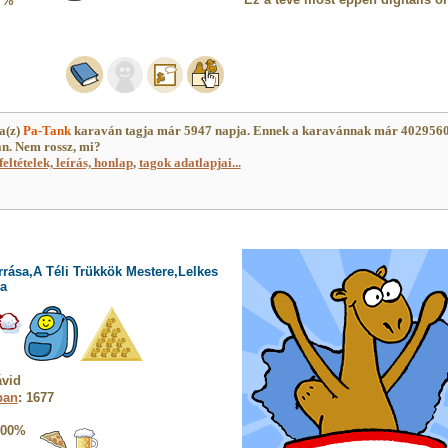
7%
a(z)
Pa-Tank
karaván tagja már 5947 napja. Ennek a karavánnak már 402956
an. Nem rossz, mi?
feltételek, leírás, honlap
,
tagok adatlapjai...
rrása,A Téli Trükkök Mestere,Lelkes
a
ávid
ban
: 1677
100%