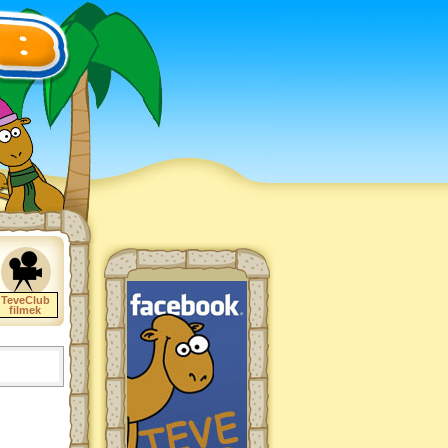
TeveClub
filmek