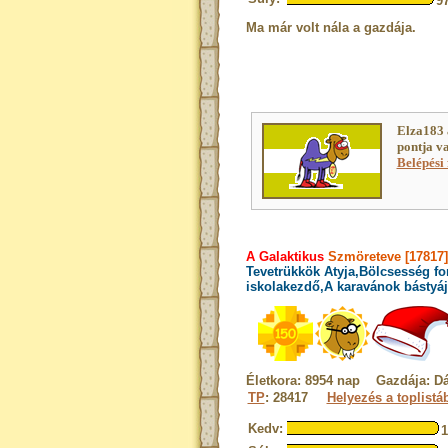
9
Ma már volt nála a gazdája.
Elza183 
pontja v
Belépési 
A Galaktikus
Szmöreteve [17817]
Tevetrükkök Atyja,Bölcsesség fo
iskolakezdő,A karavánok bástyáj
Életkora: 8954 nap Gazdája: D
TP
: 28417
Helyezés a toplistá
Kedv: