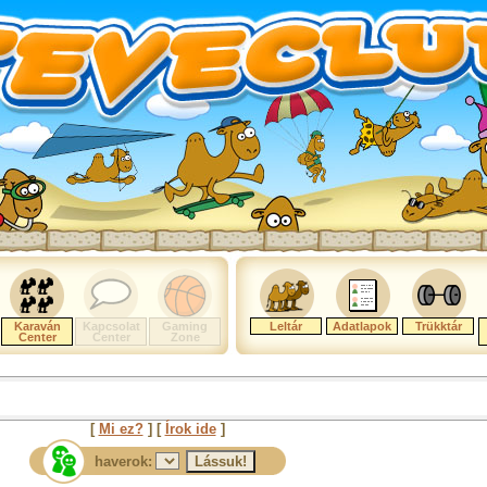
Karaván
Kapcsolat
Gaming
Leltár
Adatlapok
Trükktár
Center
Center
Zone
[
Mi ez?
] [
Írok ide
]
haverok: