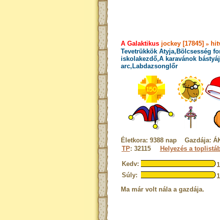
A Galaktikus
jockey [17845]
»
hit
Tevetrükkök Atyja,Bölcsesség fo
iskolakezdő,A karavánok bástyája
arc,Labdazsonglőr
Életkora: 9388 nap Gazdája: 
TP
: 32115
Helyezés a toplistá
Kedv:
Súly:
Ma már volt nála a gazdája.