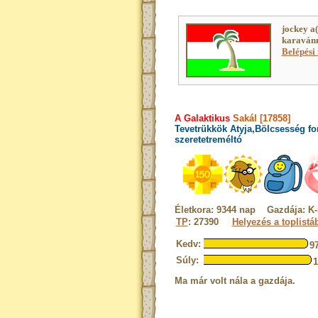
jockey a
karavánn
Belépési 
A Galaktikus
Sakál [17858]
Tevetrükkök Atyja,Bölcsesség fo
szeretetreméltó
Életkora: 9344 nap Gazdája: K-
TP
: 27390
Helyezés a toplistá
Kedv:
9
Súly:
Ma már volt nála a gazdája.