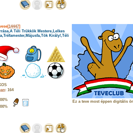
vese[
14447
]
rrása,A Téli Trükkök Mestere,Lelkes
,Tréfamester,Májusfa,Tök Király!,Téli
ÁKOS
ban
: 164
100%
Ez a teve most éppen digitális ö
100%