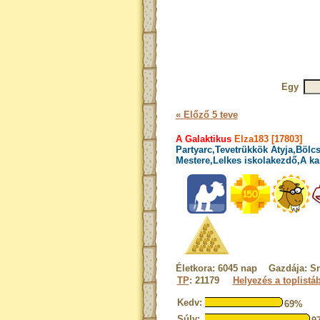
Egy
« Előző 5 teve
A Galaktikus
Elza183 [17803]
Partyarc,Tevetrükkök Atyja,Bölcs
Mestere,Lelkes iskolakezdő,A ka
Életkora: 6045 nap Gazdája: S
TP
: 21179
Helyezés a toplistá
Kedv:
69%
Súly: