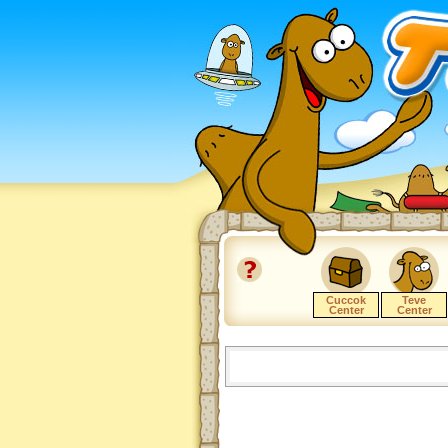
Cuccok
Teve
Center
Center