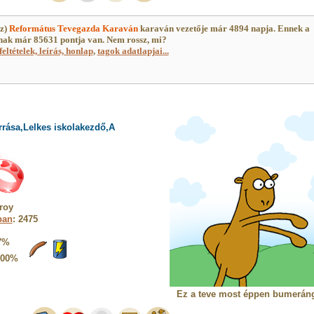
(z)
Református Tevegazda Karaván
karaván vezetője már 4894 napja. Ennek a
ak már 85631 pontja van. Nem rossz, mi?
feltételek, leírás, honlap
,
tagok adatlapjai...
rrása,Lelkes iskolakezdő,A
roy
ban
: 2475
7%
100%
Ez a teve most éppen bumeráng