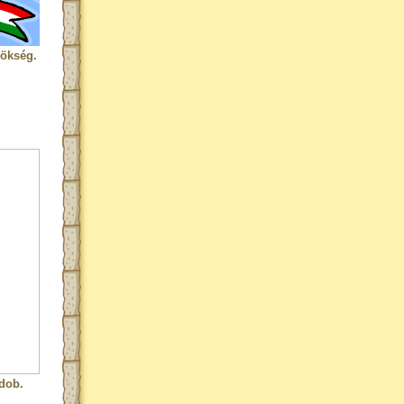
rökség.
dob.