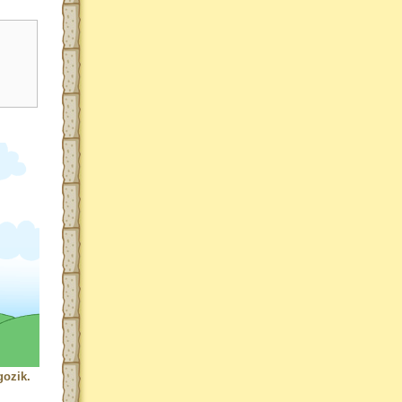
ozik.