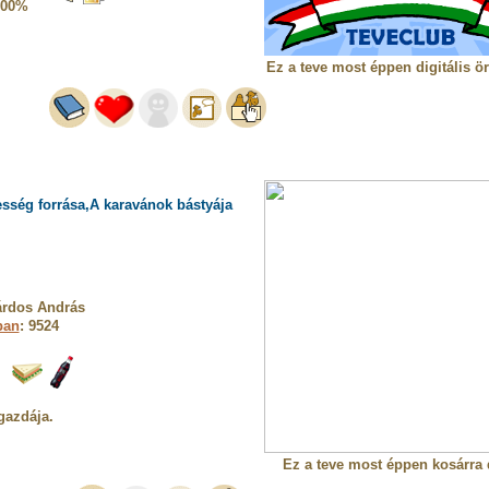
100%
Ez a teve most éppen digitális ö
sség forrása,A karavánok bástyája
árdos András
ban
: 9524
gazdája.
Ez a teve most éppen kosárra 