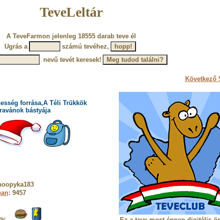
TeveLeltár
A TeveFarmon jelenleg 18555 darab teve él
Ugrás a
számú tevéhez,
nevű tevét keresek!
Következő 5
esség forrása,A Téli Trükkök
ravánok bástyája
noopyka183
ban
: 9457
Ez a teve most éppen digitális ö