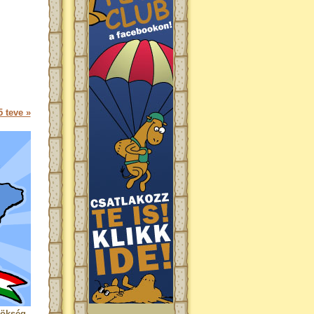
 teve »
rökség.