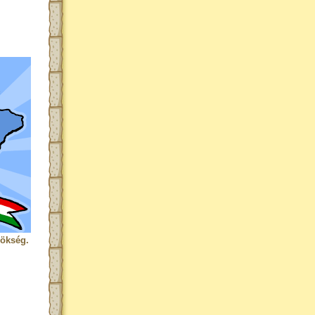
rökség.