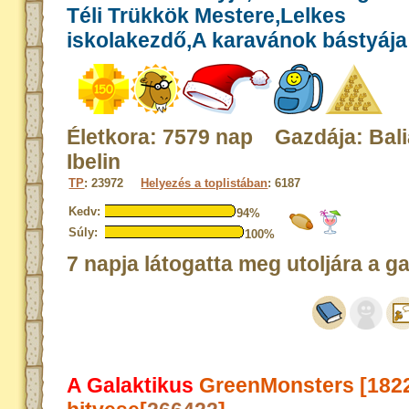
Téli Trükkök Mestere,Lelkes
iskolakezdő,A karavánok bástyája
Életkora: 7579 nap Gazdája: Bali
Ibelin
TP
: 23972
Helyezés a toplistában
: 6187
Kedv:
94%
Súly:
100%
7 napja látogatta meg utoljára a g
A Galaktikus
GreenMonsters [182