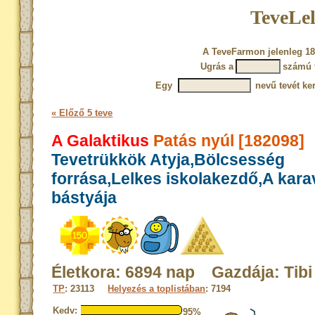
TeveLel
A TeveFarmon jelenleg 18
Ugrás a
számú 
Egy
nevű tevét ke
« Előző 5 teve
A Galaktikus
Patás nyúl [182098]
Tevetrükkök Atyja,Bölcsesség
forrása,Lelkes iskolakezdő,A kar
bástyája
Életkora: 6894 nap Gazdája: Tibi
TP
: 23113
Helyezés a toplistában
: 7194
Kedv:
95%