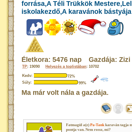
forrása,A Téli Trükkök Mestere,Le
iskolakezdő,A karavánok bástyája
Életkora: 5476 nap Gazdája: Zizi
TP
: 19090
Helyezés a toplistában
: 10702
Kedv:
72%
Súly:
99%
Ma már volt nála a gazdája.
Fatmagül a(z)
Pa-Tank
karaván tagja 
pontja van. Nem rossz, mi?