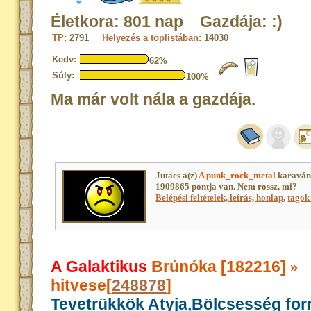
Életkora: 801 nap Gazdája: :)
TP
: 2791
Helyezés a toplistában
: 14030
Kedv:
62%
Súly:
100%
Ma már volt nála a gazdája.
Jutacs a(z)
A punk_rock_metal
karaván 
1909865 pontja van. Nem rossz, mi?
Belépési feltételek, leírás, honlap
,
tagok 
A Galaktikus
Brúnóka [182216]
»
hitvese[
248878
]
Tevetrükkök Atyja,Bölcsesség for