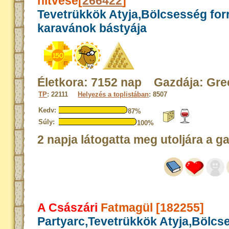
hitvese[
266422
]
Tevetrükkök Atyja,Bölcsesség for
karavánok bástyája
Életkora: 7152 nap Gazdája: Gre
TP
: 22111
Helyezés a toplistában
: 8507
Kedv:
87%
Súly:
100%
2 napja látogatta meg utoljára a g
A Császári
Fatmagül [182255]
Partyarc,Tevetrükkök Atyja,Bölcs