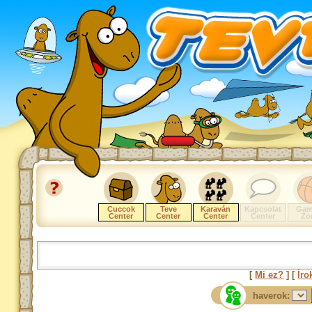
Cuccok
Teve
Karaván
Kapcsolat
Gam
Center
Center
Center
Center
Zo
[
Mi ez?
] [
Íro
haverok: