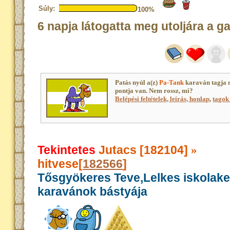
Súly:
100%
6 napja látogatta meg utoljára a g
Patás nyúl a(z)
Pa-Tank
karaván tagja 
pontja van. Nem rossz, mi?
Belépési feltételek, leírás, honlap
,
tagok 
Tekintetes
Jutacs [182104]
»
hitvese[
182566
]
Tősgyökeres Teve,Lelkes iskolak
karavánok bástyája