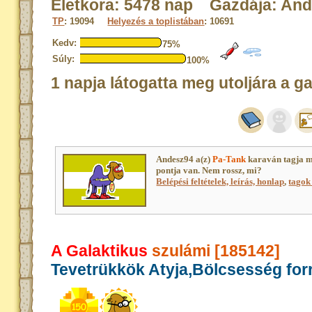
Életkora: 5478 nap Gazdája: And
TP
: 19094
Helyezés a toplistában
: 10691
Kedv:
75%
Súly:
100%
1 napja látogatta meg utoljára a g
Andesz94 a(z)
Pa-Tank
karaván tagja 
pontja van. Nem rossz, mi?
Belépési feltételek, leírás, honlap
,
tagok 
A Galaktikus
szulámi [185142]
Tevetrükkök Atyja,Bölcsesség for