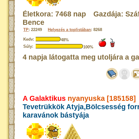
Életkora: 7468 nap Gazdája: Szá
Bence
TP
: 22249
Helyezés a toplistában
: 8268
Kedv:
48%
Súly:
100%
4 napja látogatta meg utoljára a g
A Galaktikus
nyanyuska [185158]
Tevetrükkök Atyja,Bölcsesség for
karavánok bástyája