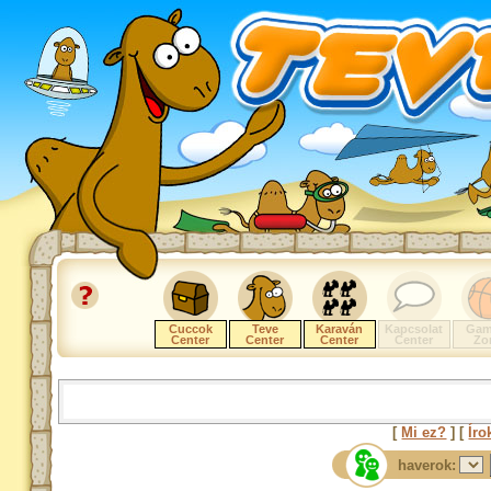
Cuccok
Teve
Karaván
Kapcsolat
Gam
Center
Center
Center
Center
Zo
[
Mi ez?
] [
Íro
haverok: