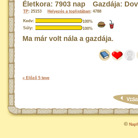
Életkora: 7903 nap Gazdája: Do
TP
: 25153
Helyezés a toplistában
: 4788
Kedv:
100%
Súly:
100%
Ma már volt nála a gazdája.
« Előző 5 teve
©
Napfo