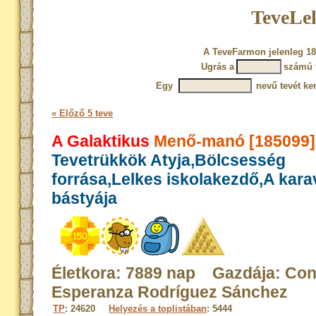
TeveLel
A TeveFarmon jelenleg 18
Ugrás a
számú 
Egy
nevű tevét ke
« Előző 5 teve
A Galaktikus
Menő-manó [185099]
Tevetrükkök Atyja,Bölcsesség
forrása,Lelkes iskolakezdő,A kar
bástyája
Életkora: 7889 nap Gazdája: Con
Esperanza Rodríguez Sánchez
TP
: 24620
Helyezés a toplistában
: 5444