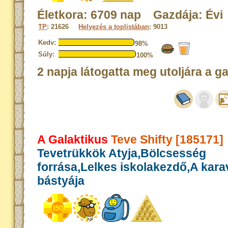
Életkora: 6709 nap Gazdája: Évi
TP
: 21626
Helyezés a toplistában
: 9013
Kedv:
98%
Súly:
100%
2 napja látogatta meg utoljára a g
A Galaktikus
Teve Shifty [185171]
Tevetrükkök Atyja,Bölcsesség
forrása,Lelkes iskolakezdő,A kar
bástyája