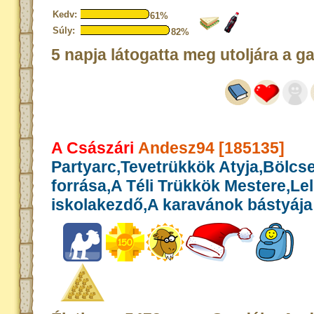
Kedv:
61%
Súly:
82%
5 napja látogatta meg utoljára a g
A Császári
Andesz94 [185135]
Partyarc,Tevetrükkök Atyja,Bölcs
forrása,A Téli Trükkök Mestere,Le
iskolakezdő,A karavánok bástyája