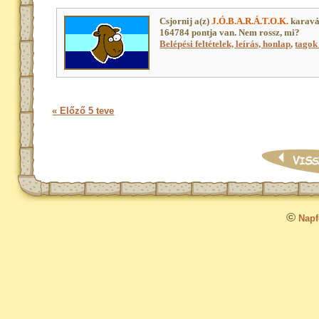
Csjornij a(z)
J.Ó.B.A.R.Á.T.O.K.
karavá
164784 pontja van. Nem rossz, mi?
Belépési feltételek, leírás, honlap
,
tagok 
« Előző 5 teve
©
Napfo