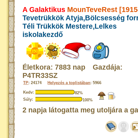
A Galaktikus
MounTeveRest [1915
Tevetrükkök Atyja,Bölcsesség for
Téli Trükkök Mestere,Lelkes
iskolakezdő
Életkora: 7883 nap Gazdája:
P4TR33SZ
TP
: 24174
Helyezés a toplistában
: 5966
Kedv:
82%
Súly:
100%
2 napja látogatta meg utoljára a g