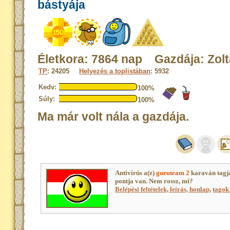
bástyája
Életkora: 7864 nap Gazdája: Zol
TP
: 24205
Helyezés a toplistában
: 5932
Kedv:
100%
Súly:
100%
Ma már volt nála a gazdája.
Antivírús a(z)
guruteam 2
karaván tagj
pontja van. Nem rossz, mi?
Belépési feltételek, leírás, honlap
,
tagok 