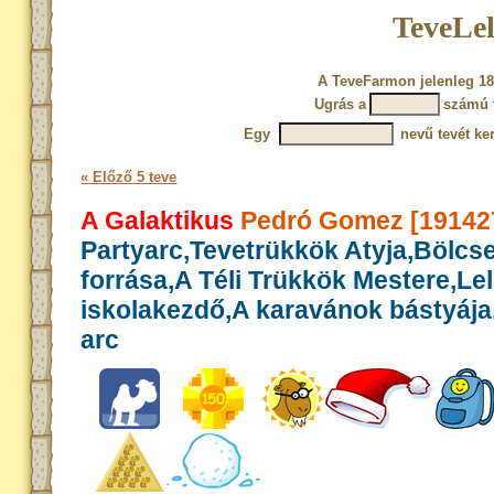
TeveLel
A TeveFarmon jelenleg 18
Ugrás a
számú 
Egy
nevű tevét ke
« Előző 5 teve
A Galaktikus
Pedró Gomez [19142
Partyarc,Tevetrükkök Atyja,Bölcs
forrása,A Téli Trükkök Mestere,Le
iskolakezdő,A karavánok bástyája,
arc