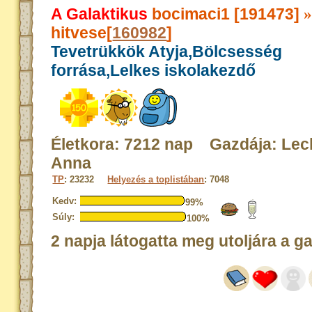
A Galaktikus
bocimaci1 [191473]
hitvese[
160982
]
Tevetrükkök Atyja,Bölcsesség
forrása,Lelkes iskolakezdő
Életkora: 7212 nap Gazdája: Lec
Anna
TP
: 23232
Helyezés a toplistában
: 7048
Kedv:
99%
Súly:
100%
2 napja látogatta meg utoljára a g