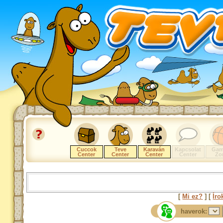
Cuccok
Teve
Karaván
Kapcsolat
Gam
Center
Center
Center
Center
Zo
[
Mi ez?
] [
Íro
haverok: