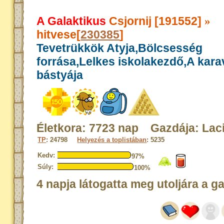
A Galaktikus
Csjornij [191552]
»
hitvese[
230385
]
Tevetrükkök Atyja,Bölcsesség
forrása,Lelkes iskolakezdő,A kar
bástyája
Életkora: 7723 nap Gazdája: Lac
TP
: 24798
Helyezés a toplistában
: 5235
Kedv:
97%
Súly:
100%
4 napja látogatta meg utoljára a g