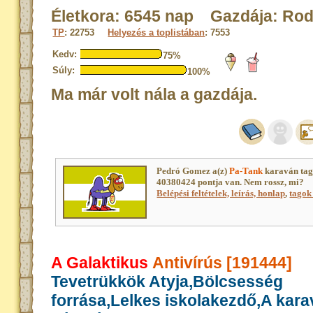
Életkora: 6545 nap Gazdája: Rod
TP
: 22753
Helyezés a toplistában
: 7553
Kedv:
75%
Súly:
100%
Ma már volt nála a gazdája.
Pedró Gomez a(z)
Pa-Tank
karaván tag
40380424 pontja van. Nem rossz, mi?
Belépési feltételek, leírás, honlap
,
tagok 
A Galaktikus
Antivírús [191444]
Tevetrükkök Atyja,Bölcsesség
forrása,Lelkes iskolakezdő,A kar