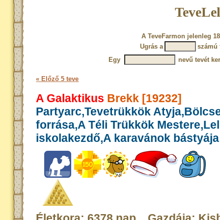
TeveLel
A TeveFarmon jelenleg 18
Ugrás a
számú 
Egy
nevű tevét ke
« Előző 5 teve
A Galaktikus
Brekk [19232]
Partyarc,Tevetrükkök Atyja,Bölcs
forrása,A Téli Trükkök Mestere,Le
iskolakezdő,A karavánok bástyája
Életkora: 6378 nap Gazdája: Kis