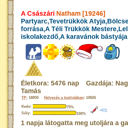
A Császári
Natham [19246]
Partyarc,Tevetrükkök Atyja,Bölcs
forrása,A Téli Trükkök Mestere,Le
iskolakezdő,A karavánok bástyája
Életkora: 5476 nap Gazdája: Na
Tamás
TP
: 18850
Helyezés a toplistában
: 10826
Kedv:
75%
Súly:
100%
1 napja látogatta meg utoljára a g