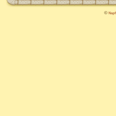
©
Napfo