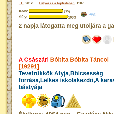
TP
: 28128
Helyezés a toplistában
: 1907
Kedv:
87%
Súly:
100%
2 napja látogatta meg utoljára a g
A Császári
Bóbita Bóbita Táncol
[19291]
Tevetrükkök Atyja,Bölcsesség
forrása,Lelkes iskolakezdő,A kar
bástyája