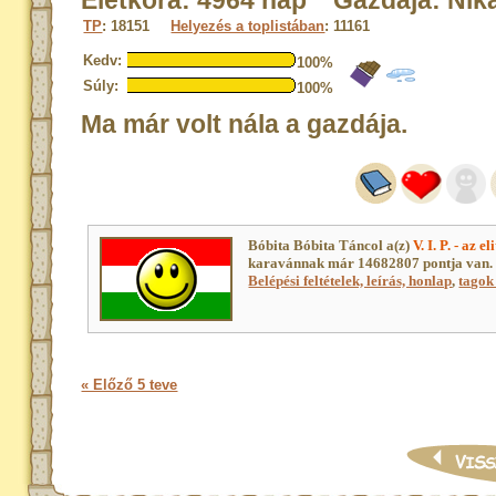
Életkora: 4964 nap Gazdája: Nik
TP
: 18151
Helyezés a toplistában
: 11161
Kedv:
100%
Súly:
100%
Ma már volt nála a gazdája.
Bóbita Bóbita Táncol a(z)
V. I. P. - az e
karavánnak már 14682807 pontja van. 
Belépési feltételek, leírás, honlap
,
tagok 
« Előző 5 teve