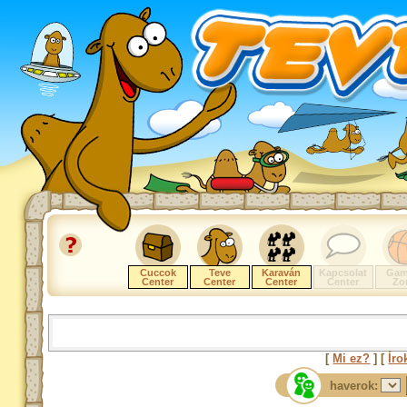
Cuccok
Teve
Karaván
Kapcsolat
Gam
Center
Center
Center
Center
Zo
[
Mi ez?
] [
Íro
haverok: