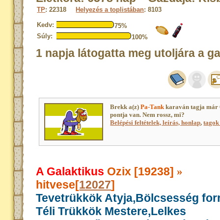
TP
: 22318
Helyezés a toplistában
: 8103
Kedv:
75%
Súly:
100%
1 napja látogatta meg utoljára a g
Brekk a(z)
Pa-Tank
karaván tagja már
pontja van. Nem rossz, mi?
Belépési feltételek, leírás, honlap
,
tagok 
A Galaktikus
Ozix [19238]
»
hitvese[
12027
]
Tevetrükkök Atyja,Bölcsesség for
Téli Trükkök Mestere,Lelkes