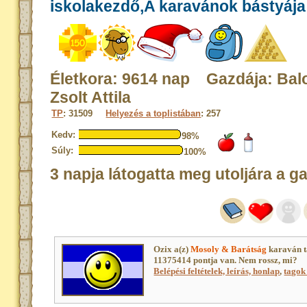
iskolakezdő,A karavánok bástyája
Életkora: 9614 nap Gazdája: Bal
Zsolt Attila
TP
: 31509
Helyezés a toplistában
: 257
Kedv:
98%
Súly:
100%
3 napja látogatta meg utoljára a g
Ozix a(z)
Mosoly & Barátság
karaván t
11375414 pontja van. Nem rossz, mi?
Belépési feltételek, leírás, honlap
,
tagok 