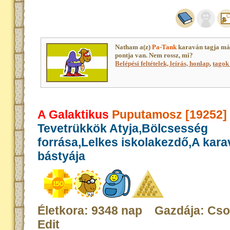
Natham a(z)
Pa-Tank
karaván tagja má
pontja van. Nem rossz, mi?
Belépési feltételek, leírás, honlap
,
tagok 
A Galaktikus
Puputamosz [19252]
Tevetrükkök Atyja,Bölcsesség
forrása,Lelkes iskolakezdő,A kar
bástyája
Életkora: 9348 nap Gazdája: Cso
Edit