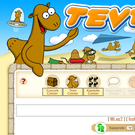
Cuccok
Teve
Karaván
Kapcsolat
Gam
Center
Center
Center
Center
Zo
[
Mi ez?
] [
Íro
haverok: