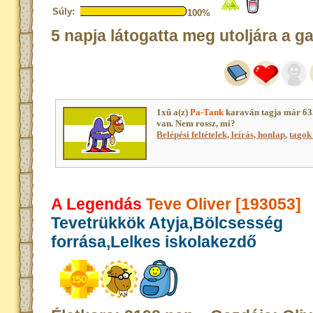
Súly:
100%
5 napja látogatta meg utoljára a g
1xű a(z)
Pa-Tank
karaván tagja már 63
van. Nem rossz, mi?
Belépési feltételek, leírás, honlap
,
tagok 
A Legendás
Teve Oliver [193053]
Tevetrükkök Atyja,Bölcsesség
forrása,Lelkes iskolakezdő