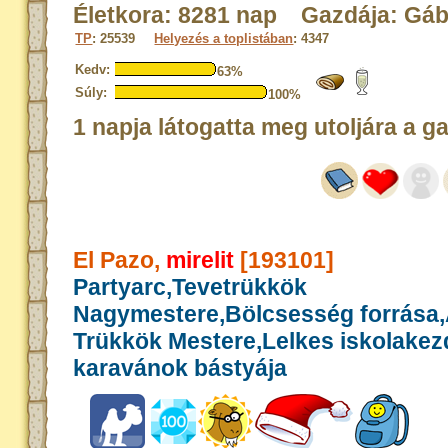
Életkora: 8281 nap Gazdája: Gá
TP
: 25539
Helyezés a toplistában
: 4347
Kedv:
63%
Súly:
100%
1 napja látogatta meg utoljára a g
El Pazo,
mirelit
[193101]
Partyarc,Tevetrükkök
Nagymestere,Bölcsesség forrása,A
Trükkök Mestere,Lelkes iskolakez
karavánok bástyája