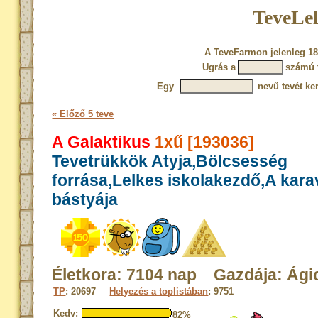
TeveLel
A TeveFarmon jelenleg 18
Ugrás a
számú 
Egy
nevű tevét ke
« Előző 5 teve
A Galaktikus
1xű [193036]
Tevetrükkök Atyja,Bölcsesség
forrása,Lelkes iskolakezdő,A kar
bástyája
Életkora: 7104 nap Gazdája: Ági
TP
: 20697
Helyezés a toplistában
: 9751
Kedv:
82%