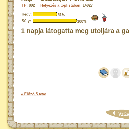
TP
: 892
Helyezés a toplistában
: 14827
Kedv:
51%
Súly:
100%
1 napja látogatta meg utoljára a g
« Előző 5 teve