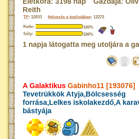
Életkora: 3198 nap Gazdája: Oliv
Reith
TP
: 12033
Helyezés a toplistában
: 12272
Kedv:
100%
Súly:
100%
1 napja látogatta meg utoljára a g
A Galaktikus
Gabinho11 [193076]
Tevetrükkök Atyja,Bölcsesség
forrása,Lelkes iskolakezdő,A kar
bástyája