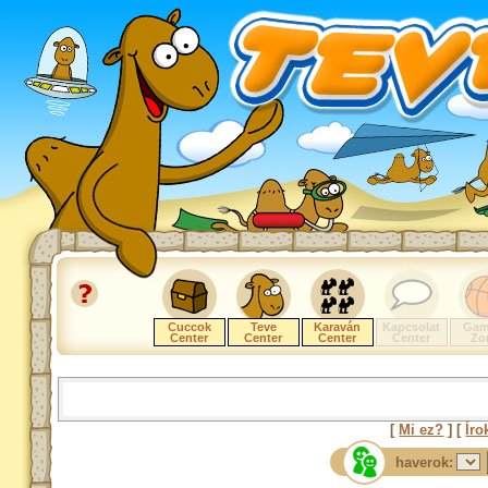
Cuccok
Teve
Karaván
Kapcsolat
Gam
Center
Center
Center
Center
Zo
[
Mi ez?
] [
Íro
haverok: