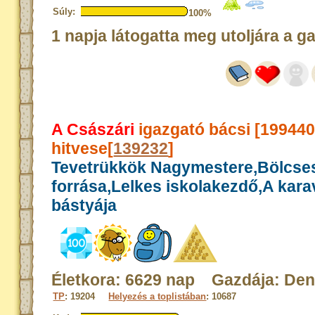
Súly:
100%
1 napja látogatta meg utoljára a g
A Császári
igazgató bácsi [19944
hitvese[
139232
]
Tevetrükkök Nagymestere,Bölcse
forrása,Lelkes iskolakezdő,A kar
bástyája
Életkora: 6629 nap Gazdája: Den
TP
: 19204
Helyezés a toplistában
: 10687