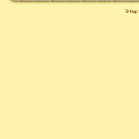
©
Napfo