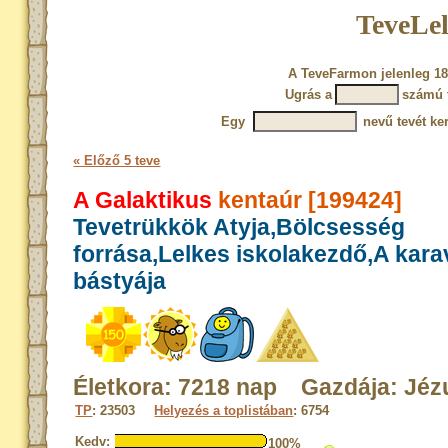
TeveLel
A TeveFarmon jelenleg 18
Ugrás a
számú 
Egy
nevű tevét ke
« Előző 5 teve
A Galaktikus
kentaúr [199424]
Tevetrükkök Atyja,Bölcsesség
forrása,Lelkes iskolakezdő,A kar
bástyája
Életkora: 7218 nap Gazdája: Jéz
TP
: 23503
Helyezés a toplistában
: 6754
Kedv:
100%