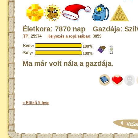
Életkora: 7870 nap Gazdája: Szil
TP
: 25974
Helyezés a toplistában
: 3859
Kedv:
100%
Súly:
100%
Ma már volt nála a gazdája.
« Előző 5 teve