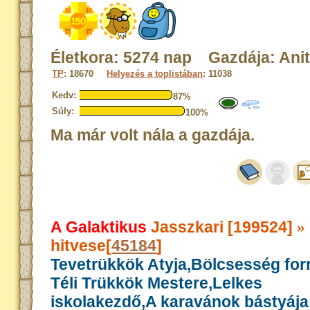
Életkora: 5274 nap Gazdája: Ani
TP
: 18670
Helyezés a toplistában
: 11038
Kedv:
87%
Súly:
100%
Ma már volt nála a gazdája.
A Galaktikus
Jasszkari [199524]
»
hitvese[
45184
]
Tevetrükkök Atyja,Bölcsesség for
Téli Trükkök Mestere,Lelkes
iskolakezdő,A karavánok bástyája