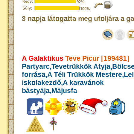
Kedv:
92%
Súly:
100%
3 napja látogatta meg utoljára a g
A Galaktikus
Teve Picur [199481]
Partyarc,Tevetrükkök Atyja,Bölcs
forrása,A Téli Trükkök Mestere,Le
iskolakezdő,A karavánok
bástyája,Májusfa