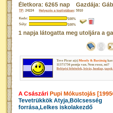
Életkora: 6265 nap Gazdája: Gá
TP
: 24224
Helyezés a toplistában
: 5910
Kedv:
100%
Súly:
100%
1 napja látogatta meg utoljára a g
Teve Picur a(z)
Mosoly & Barátság
kar
11371756 pontja van. Nem rossz, mi?
Belépési feltételek, leírás, honlap
,
tagok 
A Császári
Pupi Mókustojás [1995
Tevetrükkök Atyja,Bölcsesség
forrása,Lelkes iskolakezdő