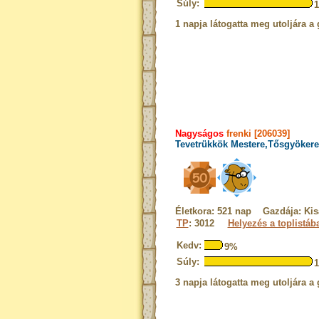
Súly:
1 napja látogatta meg utoljára a 
Nagyságos
frenki [206039]
Tevetrükkök Mestere,Tősgyökere
Életkora: 521 nap Gazdája: Kis
TP
: 3012
Helyezés a toplistáb
Kedv:
9%
Súly:
3 napja látogatta meg utoljára a 