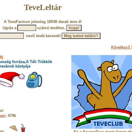
TeveLeltár
A TeveFarmon jelenleg 18548 darab teve él
Ugrás a
számú tevéhez,
nevű tevét keresek!
Következő 5
9]
esség forrása,A Téli Trükkök
ravánok bástyája
ri
ban
: 4796
Ez a SzuperTeve most éppen dig