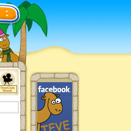
TeveClub
filmek