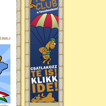
 teve »
itális