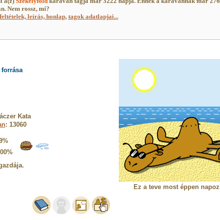
i a(z)
Székelyföld
karaván tagja már 3222 napja. Ennek a karavánnak már 27
an. Nem rossz, mi?
feltételek, leírás, honlap
,
tagok adatlapjai...
forrása
áczer Kata
an
: 13060
9%
100%
gazdája.
Ez a teve most éppen napoz