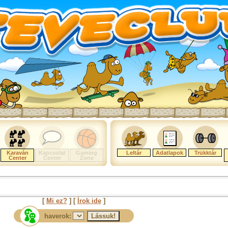
Karaván
Kapcsolat
Gaming
Leltár
Adatlapok
Trükktár
Center
Center
Zone
[
Mi ez?
] [
Írok ide
]
haverok: