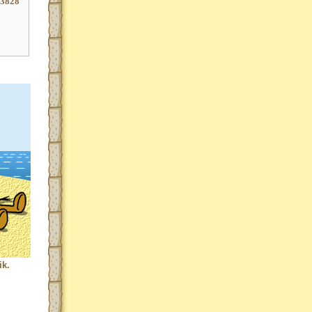
63828
ik.