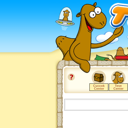
Cuccok
Teve
Center
Center