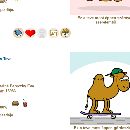
100%
gazdája.
Ez a teve most éppen szárnya
szerelemtől.
s Teve
ariné Bereczky Éva
an
: 13986
100%
gazdája.
Ez a teve most éppen gördeszk