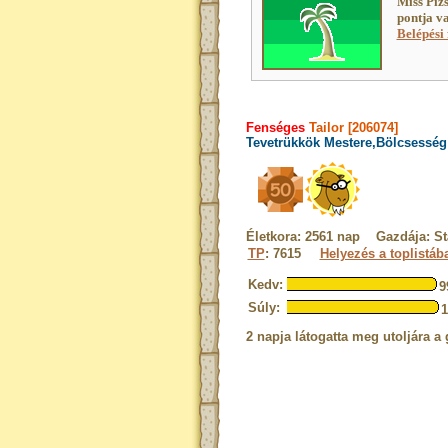
Miss Pizs
pontja v
Belépési 
Fenséges
Tailor [206074]
Tevetrükkök Mestere,Bölcsesség 
Életkora: 2561 nap Gazdája: St
TP
: 7615
Helyezés a toplistáb
Kedv:
9
Súly:
2 napja látogatta meg utoljára a 