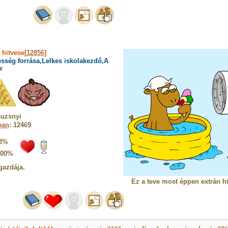
»
hitvese[
12856
]
sség forrása,Lelkes iskolakezdő,A
r
suzsnyi
ban
: 12469
8%
100%
gazdája.
Ez a teve most éppen extrán h