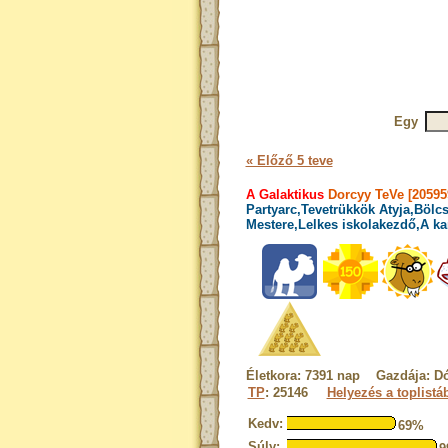
Egy
« Előző 5 teve
A Galaktikus
Dorcyy TeVe [20595
Partyarc,Tevetrükkök Atyja,Bölcs
Mestere,Lelkes iskolakezdő,A ka
Életkora: 7391 nap Gazdája: Dó
TP
: 25146
Helyezés a toplistá
Kedv:
69%
Súly: