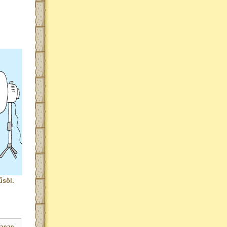
űsöl.