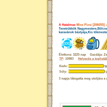
A Hatalmas
Miss Pizsi [206055]
Tevetrükkök Nagymestere,Bölcse
karavánok bástyája,Kis tökmeste
Életkora: 3225 nap Gazdája: Z
TP
: 10983
Helyezés a toplistá
Kedv:
9
Súly:
3 napja látogatta meg utoljára a 