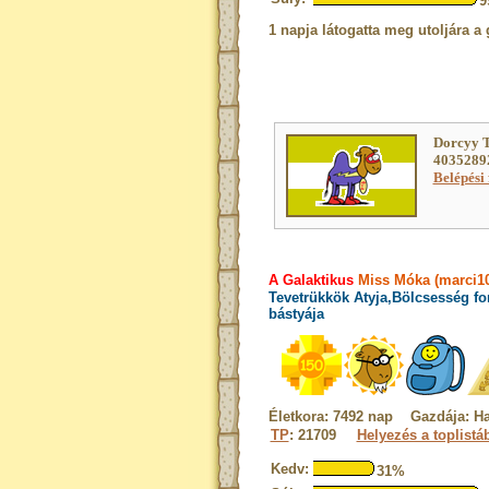
9
1 napja látogatta meg utoljára a 
Dorcyy T
40352892
Belépési 
A Galaktikus
Miss Móka (marci10
Tevetrükkök Atyja,Bölcsesség fo
bástyája
Életkora: 7492 nap Gazdája: Ha
TP
: 21709
Helyezés a toplistá
Kedv:
31%