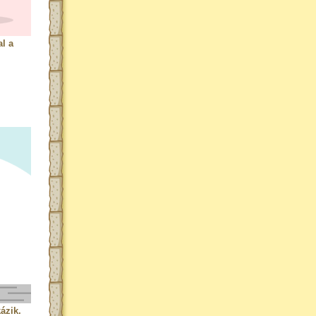
l a
ázik.