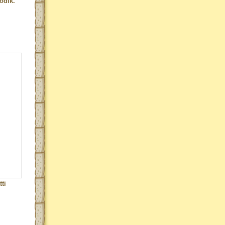
odik.
ti