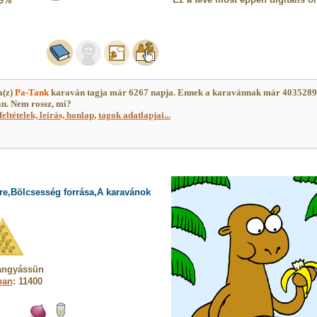
9%
a(z)
Pa-Tank
karaván tagja már 6267 napja. Ennek a karavánnak már 403528
an. Nem rossz, mi?
feltételek, leírás, honlap
,
tagok adatlapjai...
re,Bölcsesség forrása,A karavánok
angyássün
ban
: 11400