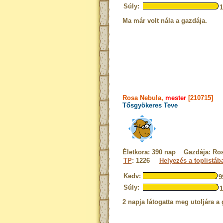
Súly:
Ma már volt nála a gazdája.
Rosa Nebula,
mester
[210715]
Tősgyökeres Teve
Életkora: 390 nap Gazdája: Ro
TP
: 1226
Helyezés a toplistáb
Kedv:
9
Súly:
2 napja látogatta meg utoljára a 