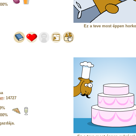
100%
Ez a teve most éppen horko
sa
an
: 14727
9%
100%
gazdája.