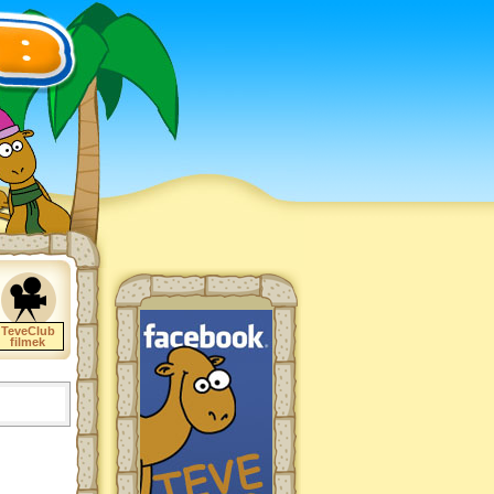
TeveClub
filmek