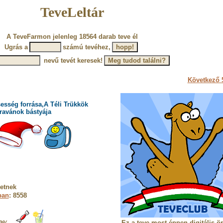
TeveLeltár
A TeveFarmon jelenleg 18564 darab teve él
Ugrás a
számú tevéhez,
nevű tevét keresek!
Következő 5
esség forrása,A Téli Trükkök
ravánok bástyája
etnek
ban
: 8558
Ez a teve most éppen digitális ö