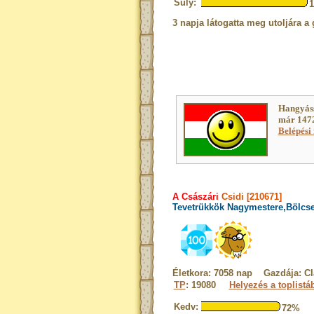
Súly:
3 napja látogatta meg utoljára a 
Hangyáss
már 1472
Belépési 
A Császári
Csidi [210671]
Tevetrükkök Nagymestere,Bölcse
Életkora: 7058 nap Gazdája: Cl
TP
: 19080
Helyezés a toplistá
Kedv:
72%