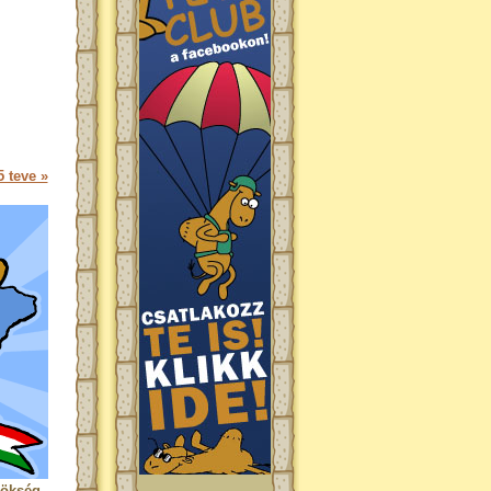
 teve »
rökség.