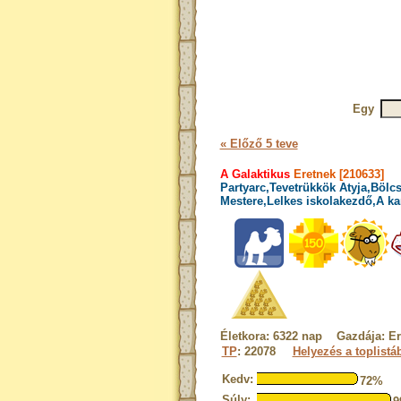
Egy
« Előző 5 teve
A Galaktikus
Eretnek [210633]
Partyarc,Tevetrükkök Atyja,Bölcs
Mestere,Lelkes iskolakezdő,A ka
Életkora: 6322 nap Gazdája: Er
TP
: 22078
Helyezés a toplistá
Kedv:
72%
Súly: