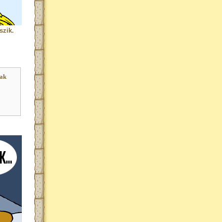
szik.
ak