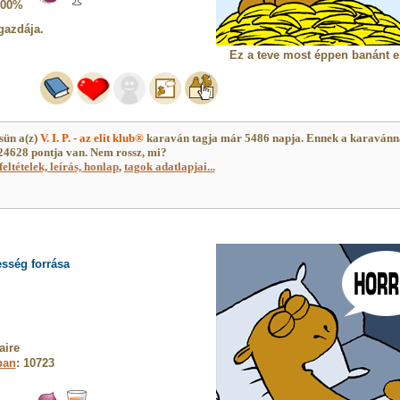
100%
gazdája.
Ez a teve most éppen banánt e
ün a(z)
V. I. P. - az elit klub®
karaván tagja már 5486 napja. Ennek a karavánn
4628 pontja van. Nem rossz, mi?
feltételek, leírás, honlap
,
tagok adatlapjai...
sség forrása
aire
ban
: 10723