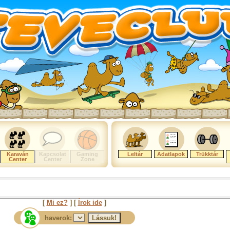
Karaván
Kapcsolat
Gaming
Leltár
Adatlapok
Trükktár
Center
Center
Zone
[
Mi ez?
] [
Írok ide
]
haverok: