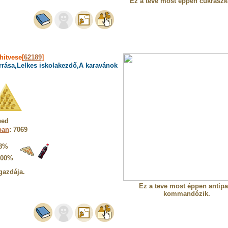
Ez a teve most éppen cukrászk
hitvese[
62189
]
rrása,Lelkes iskolakezdő,A karavánok
eed
ban
: 7069
8%
100%
gazdája.
Ez a teve most éppen antipat
kommandózik.