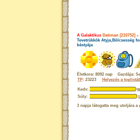
A Galaktikus
Datiman [210752]
»
Tevetrükkök Atyja,Bölcsesség fo
bástyája
Életkora: 8092 nap Gazdája: S
TP
: 23223
Helyezés a toplistá
Kedv:
9
Súly:
3 napja látogatta meg utoljára a 