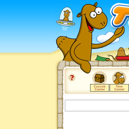
Cuccok
Teve
Center
Center