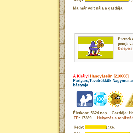
9
Ma már volt nála a gazdája.
Eretnek 
pontja v
Belépési 
A Királyi
Hangyássün [210668]
Partyarc,Tevetrükkök Nagymeste
bástyája
Életkora: 5624 nap Gazdája: H
TP
: 17289
Helyezés a toplistá
Kedv:
43%