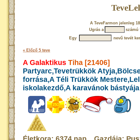
TeveLel
A TeveFarmon jelenleg 18
Ugrás a
számú 
Egy
nevű tevét ke
« Előző 5 teve
A Galaktikus
Tiha [21406]
Partyarc,Tevetrükkök Atyja,Bölcs
forrása,A Téli Trükkök Mestere,Le
iskolakezdő,A karavánok bástyája
Életkora: 6374 nap Gazdája: Pus