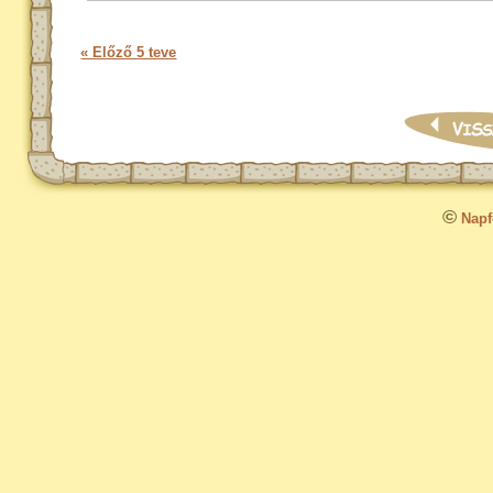
« Előző 5 teve
©
Napfo