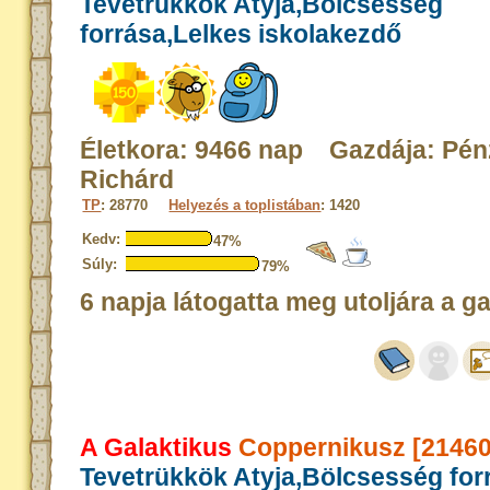
Tevetrükkök Atyja,Bölcsesség
forrása,Lelkes iskolakezdő
Életkora: 9466 nap Gazdája: Pé
Richárd
TP
: 28770
Helyezés a toplistában
: 1420
Kedv:
47%
Súly:
79%
6 napja látogatta meg utoljára a g
A Galaktikus
Coppernikusz [21460
Tevetrükkök Atyja,Bölcsesség for