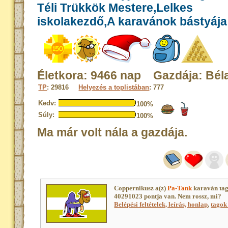
Téli Trükkök Mestere,Lelkes
iskolakezdő,A karavánok bástyája
Életkora: 9466 nap Gazdája: Bél
TP
: 29816
Helyezés a toplistában
: 777
Kedv:
100%
Súly:
100%
Ma már volt nála a gazdája.
Coppernikusz a(z)
Pa-Tank
karaván tag
40291023 pontja van. Nem rossz, mi?
Belépési feltételek, leírás, honlap
,
tagok 