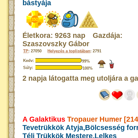
bástyája
Életkora: 9263 nap Gazdája:
Szaszovszky Gábor
TP
: 27050
Helyezés a toplistában
: 2791
Kedv:
99%
Súly:
100%
2 napja látogatta meg utoljára a g
A Galaktikus
Tropauer Humer [214
Tevetrükkök Atyja,Bölcsesség for
Téli Trükkök Mestere,Lelkes