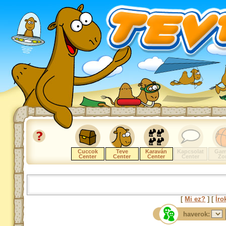
Cuccok
Teve
Karaván
Kapcsolat
Gam
Center
Center
Center
Center
Zo
[
Mi ez?
] [
Íro
haverok: