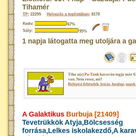
Tihamér
TP
: 22295
Helyezés a toplistában
: 8170
Kedv:
67%
Súly:
95%
1 napja látogatta meg utoljára a g
Tiha a(z)
Pa-Tank
karaván tagja már 6
van. Nem rossz, mi?
Belépési feltételek, leírás, honlap
,
tagok 
A Galaktikus
Burbuja [21409]
Tevetrükkök Atyja,Bölcsesség
forrása,Lelkes iskolakezdő,A kar