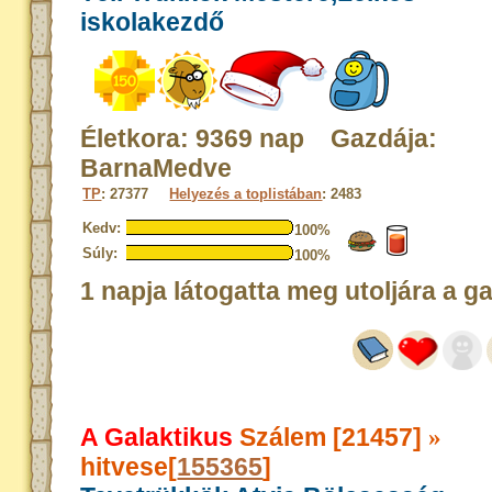
iskolakezdő
Életkora: 9369 nap Gazdája:
BarnaMedve
TP
: 27377
Helyezés a toplistában
: 2483
Kedv:
100%
Súly:
100%
1 napja látogatta meg utoljára a g
A Galaktikus
Szálem [21457]
»
hitvese[
155365
]