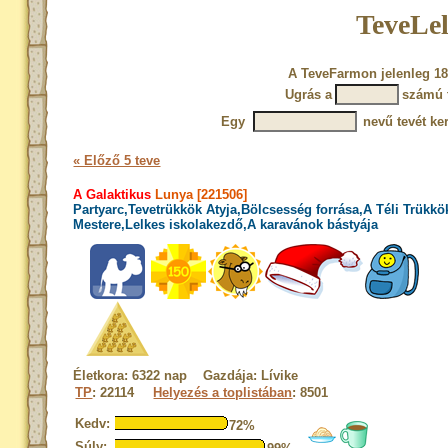
TeveLel
A TeveFarmon jelenleg 18
Ugrás a
számú 
Egy
nevű tevét ke
« Előző 5 teve
A Galaktikus
Lunya [221506]
Partyarc,Tevetrükkök Atyja,Bölcsesség forrása,A Téli Trükkö
Mestere,Lelkes iskolakezdő,A karavánok bástyája
Életkora: 6322 nap Gazdája: Lívike
TP
: 22114
Helyezés a toplistában
: 8501
Kedv:
72%
Súly: