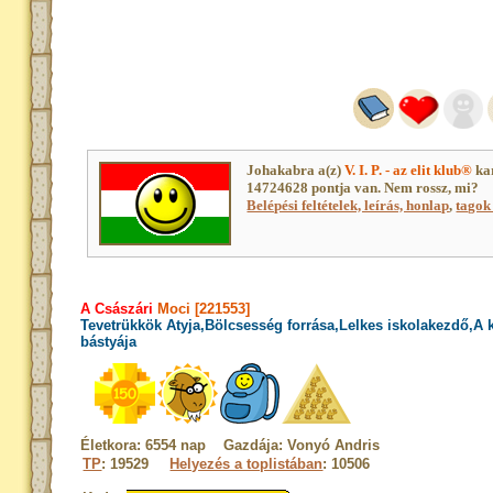
Johakabra a(z)
V. I. P. - az elit klub®
ka
14724628 pontja van. Nem rossz, mi?
Belépési feltételek, leírás, honlap
,
tagok 
A Császári
Moci [221553]
Tevetrükkök Atyja,Bölcsesség forrása,Lelkes iskolakezdő,A
bástyája
Életkora: 6554 nap Gazdája: Vonyó Andris
TP
: 19529
Helyezés a toplistában
: 10506