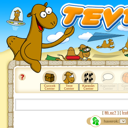
Cuccok
Teve
Karaván
Kapcsolat
Gam
Center
Center
Center
Center
Zo
[
Mi ez?
] [
Íro
haverok: