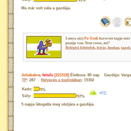
99%
Ma már volt nála a gazdája.
Lunya a(z)
Pa-Tank
karaván tagja már
pontja van. Nem rossz, mi?
Belépési feltételek, leírás, honlap
,
tagok 
Johakabra,
felsős
[221518]
Életkora: 80 nap Gazdája: Varg
TP
: 287
Helyezés a toplistában
: 15302
Kedv:
5%
Súly:
97%
5 napja látogatta meg utoljára a gazdája.