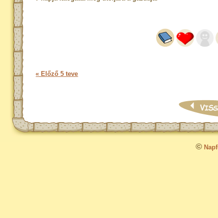
« Előző 5 teve
©
Napfo