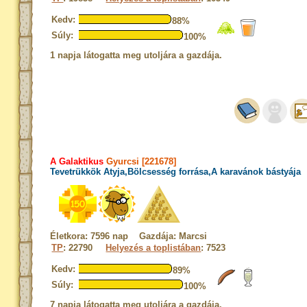
Kedv:
88%
Súly:
100%
1 napja látogatta meg utoljára a gazdája.
A Galaktikus
Gyurcsi [221678]
Tevetrükkök Atyja,Bölcsesség forrása,A karavánok bástyája
Életkora: 7596 nap Gazdája: Marcsi
TP
: 22790
Helyezés a toplistában
: 7523
Kedv:
89%
Súly:
100%
7 napja látogatta meg utoljára a gazdája.