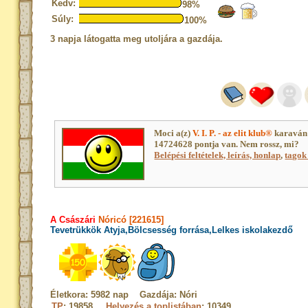
Kedv:
98%
Súly:
100%
3 napja látogatta meg utoljára a gazdája.
Moci a(z)
V. I. P. - az elit klub®
karaván 
14724628 pontja van. Nem rossz, mi?
Belépési feltételek, leírás, honlap
,
tagok 
A Császári
Nóricó [221615]
Tevetrükkök Atyja,Bölcsesség forrása,Lelkes iskolakezdő
Életkora: 5982 nap Gazdája: Nóri
TP
: 19858
Helyezés a toplistában
: 10349