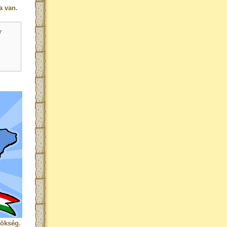
a van.
r
rökség.