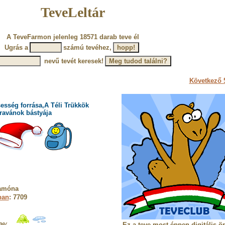
TeveLeltár
A TeveFarmon jelenleg 18571 darab teve él
Ugrás a
számú tevéhez,
nevű tevét keresek!
Következő 5
esség forrása,A Téli Trükkök
ravánok bástyája
Ramóna
ban
: 7709
Ez a teve most éppen digitális ö