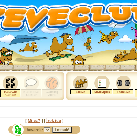
Karaván
Kapcsolat
Gaming
Leltár
Adatlapok
Trükktár
Center
Center
Zone
[
Mi ez?
] [
Írok ide
]
haverok: