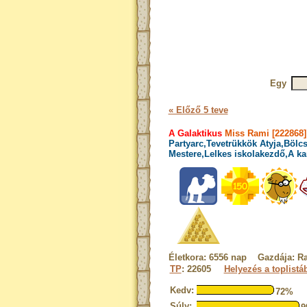
Egy
« Előző 5 teve
A Galaktikus
Miss Rami [222868]
Partyarc,Tevetrükkök Atyja,Bölcs
Mestere,Lelkes iskolakezdő,A ka
Életkora: 6556 nap Gazdája: 
TP
: 22605
Helyezés a toplistá
Kedv:
72%
Súly: