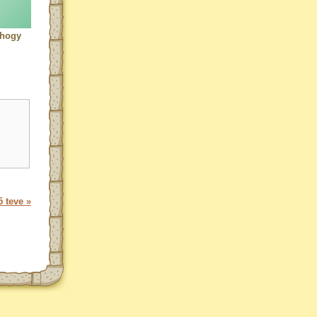
 hogy
 teve »