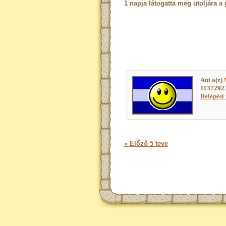
1 napja látogatta meg utoljára a 
Ani a(z)
11372923
Belépési 
« Előző 5 teve