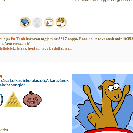
9%
i a(z)
Pa-Tank
karaván tagja már 5667 napja. Ennek a karavánnak már 4035
an. Nem rossz, mi?
feltételek, leírás, honlap
,
tagok adatlapjai...
]
rrása,Lelkes iskolakezdő,A karavánok
,Labdazsonglőr
crist