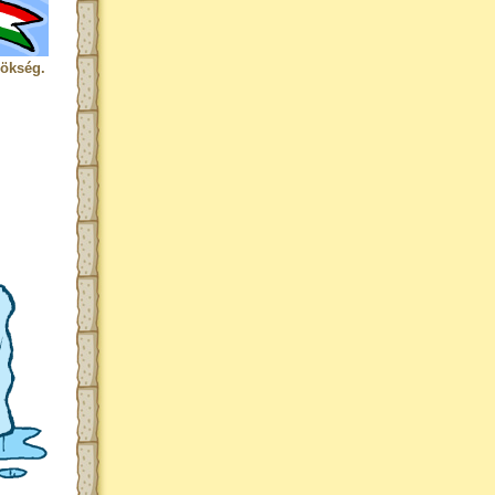
rökség.