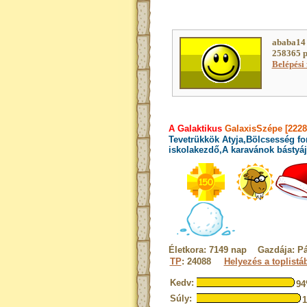
ababa14 
258365 p
Belépési 
A Galaktikus
GalaxisSzépe [222
Tevetrükkök Atyja,Bölcsesség fo
iskolakezdő,A karavánok bástyája
Életkora: 7149 nap Gazdája: P
TP
: 24088
Helyezés a toplistá
Kedv:
9
Súly: