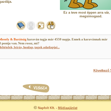
gazdája.
Ez a teve most éppen arra vár,
megsimogasd.
Mosoly & Barátság
karaván tagja már 4559 napja. Ennek a karavánnak már
 pontja van. Nem rossz, mi?
feltételek, leírás, honlap
,
tagok adatlapjai...
Következő 5
©
Napfolt Kft.
-
Médiaajánlat