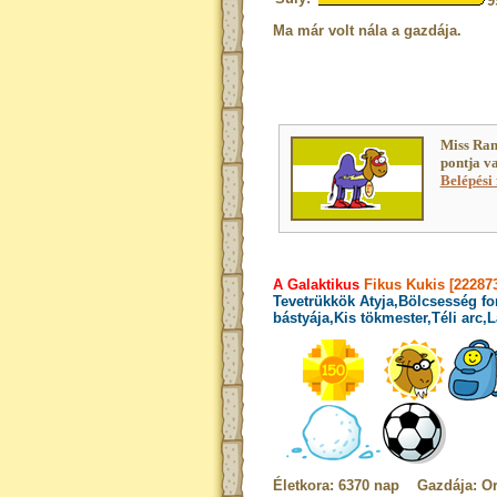
9
Ma már volt nála a gazdája.
Miss Ram
pontja v
Belépési 
A Galaktikus
Fikus Kukis [222873
Tevetrükkök Atyja,Bölcsesség fo
bástyája,Kis tökmester,Téli arc
Életkora: 6370 nap Gazdája: Or