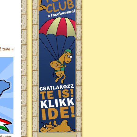
 teve »
rökség.