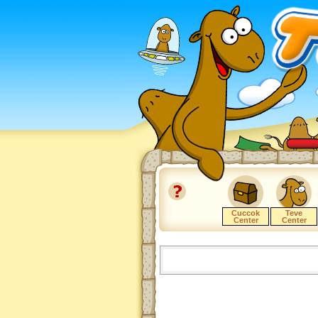
Cuccok
Teve
Center
Center