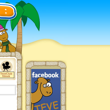
TeveClub
filmek