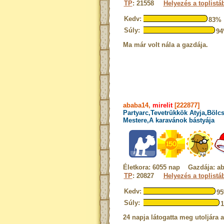
TP
: 21558
Helyezés a toplistá
Kedv:
83%
Súly:
9
Ma már volt nála a gazdája.
ababa14,
mirelit
[222877]
Partyarc,Tevetrükkök Atyja,Bölcs
Mestere,A karavánok bástyája
Életkora: 6055 nap Gazdája: a
TP
: 20827
Helyezés a toplistá
Kedv:
9
Súly:
24 napja látogatta meg utoljára 