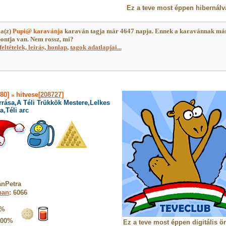
Ez a teve most éppen hibernálv
a(z)
Pupi@ karavánja
karaván tagja már 4647 napja. Ennek a karavánnak má
ontja van. Nem rossz, mi?
feltételek, leírás, honlap
,
tagok adatlapjai...
880]
»
hitvese[
208727
]
rrása,A Téli Trükkök Mestere,Lelkes
,Téli arc
ánPetra
ban
: 6066
4%
100%
Ez a teve most éppen digitális ö