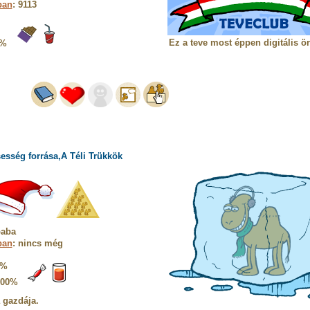
ban
: 9113
Ez a teve most éppen digitális ö
4%
esség forrása,A Téli Trükkök
baba
ban
: nincs még
5%
100%
a gazdája.