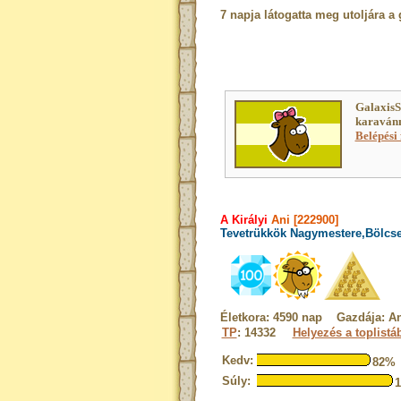
7 napja látogatta meg utoljára a 
GalaxisS
karavánn
Belépési 
A Királyi
Ani [222900]
Tevetrükkök Nagymestere,Bölcse
Életkora: 4590 nap Gazdája: An
TP
: 14332
Helyezés a toplistá
Kedv:
82%
Súly: