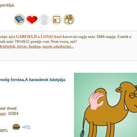
gazdája.
zépe a(z)
GARFIELD a LOVAS kari
karaván tagja már 3866 napja. Ennek a
ak már 7814622 pontja van. Nem rossz, mi?
feltételek, leírás, honlap
,
tagok adatlapjai...
sség forrása,A karavánok bástyája
tal Anett
ban
: 11924
100%