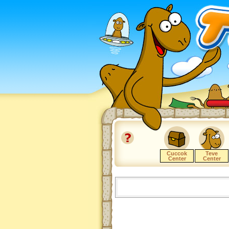
Cuccok
Teve
Center
Center