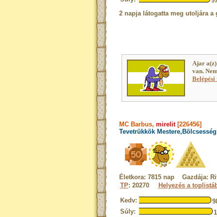
9
2 napja látogatta meg utoljára a 
Ajar a(z
van. Nem
Belépési 
MC Barbus,
mirelit
[226456]
Tevetrükkök Mestere,Bölcsesség 
Életkora: 7815 nap Gazdája: Ri
TP
: 20270
Helyezés a toplistá
Kedv:
9
Súly: