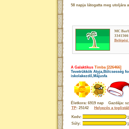
58 napja látogatta meg utoljára 
MC Barb
3341566 
Belépési 
A Galaktikus
Timba [226466]
Tevetrükkök Atyja,Bölcsesség fo
iskolakezdő,Májusfa
Életkora: 6919 nap Gazdája: sz
TP
: 25142
Helyezés a toplistá
Kedv:
Súly: