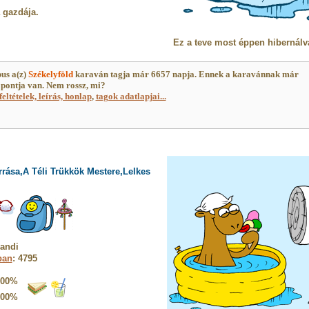
a gazdája.
Ez a teve most éppen hibernálv
us a(z)
Székelyföld
karaván tagja már 6657 napja. Ennek a karavánnak már
pontja van. Nem rossz, mi?
feltételek, leírás, honlap
,
tagok adatlapjai...
rrása,A Téli Trükkök Mestere,Lelkes
andi
ban
: 4795
100%
100%