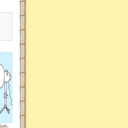
űsöl.