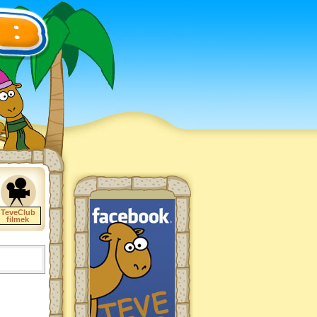
TeveClub
filmek