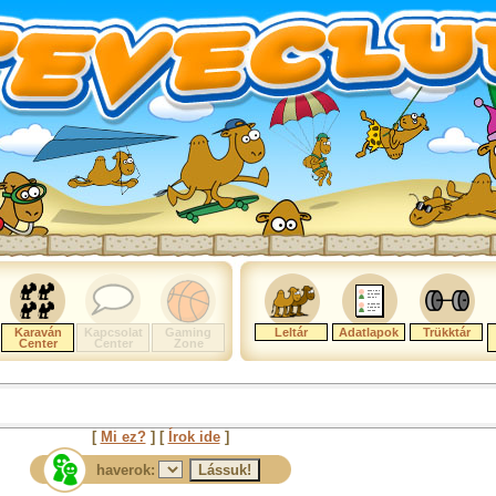
Karaván
Kapcsolat
Gaming
Leltár
Adatlapok
Trükktár
Center
Center
Zone
[
Mi ez?
] [
Írok ide
]
haverok: