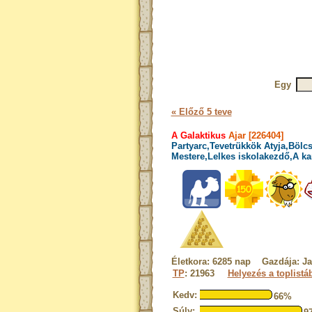
Egy
« Előző 5 teve
A Galaktikus
Ajar [226404]
Partyarc,Tevetrükkök Atyja,Bölcs
Mestere,Lelkes iskolakezdő,A ka
Életkora: 6285 nap Gazdája: J
TP
: 21963
Helyezés a toplistá
Kedv:
66%
Súly: