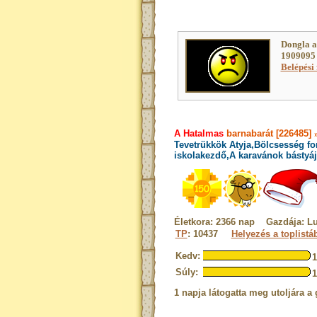
Dongla a
1909095 
Belépési 
A Hatalmas
barnabarát [226485]
Tevetrükkök Atyja,Bölcsesség fo
iskolakezdő,A karavánok bástyáj
Életkora: 2366 nap Gazdája: L
TP
: 10437
Helyezés a toplistá
Kedv:
Súly:
1 napja látogatta meg utoljára a 