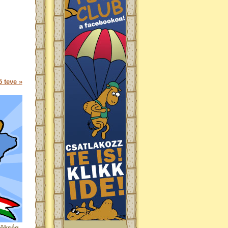
 teve »
rökség.