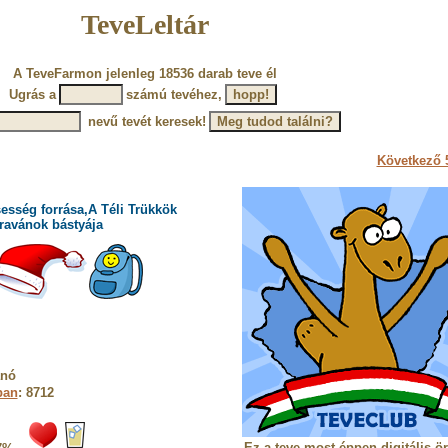
TeveLeltár
A TeveFarmon jelenleg 18536 darab teve él
Ugrás a
számú tevéhez,
nevű tevét keresek!
Következő 5
esség forrása,A Téli Trükkök
ravánok bástyája
anó
ban
: 8712
Ez a teve most éppen digitális ö