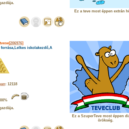
gazdája.
Ez a teve most éppen extrán h
tvese[
206976
]
forrása,Lelkes iskolakezdő,A
ban
: 12118
100%
gazdája.
Ez a SzuperTeve most éppen dig
örökség.