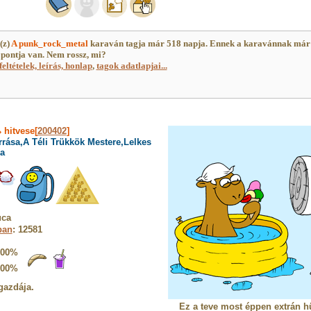
(z)
A punk_rock_metal
karaván tagja már 518 napja. Ennek a karavánnak már
pontja van. Nem rossz, mi?
feltételek, leírás, honlap
,
tagok adatlapjai...
»
hitvese[
200402
]
rrása,A Téli Trükkök Mestere,Lelkes
a
uca
ban
: 12581
100%
100%
gazdája.
Ez a teve most éppen extrán h