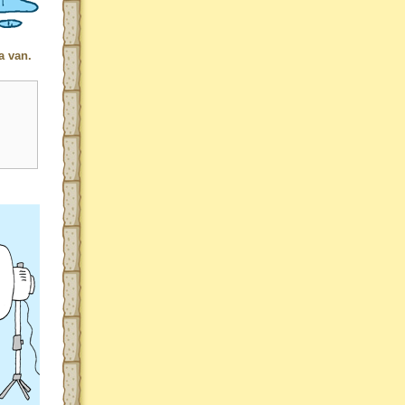
a van.