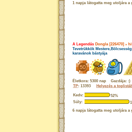
1 napja látogatta meg utoljára a 
A Legendás
Dongla [226470]
»
hi
Tevetrükkök Mestere,Bölcsesség 
karavánok bástyája
Életkora: 5300 nap Gazdája: :)
TP
: 13393
Helyezés a toplistá
Kedv:
52%
Súly:
6 napja látogatta meg utoljára a 