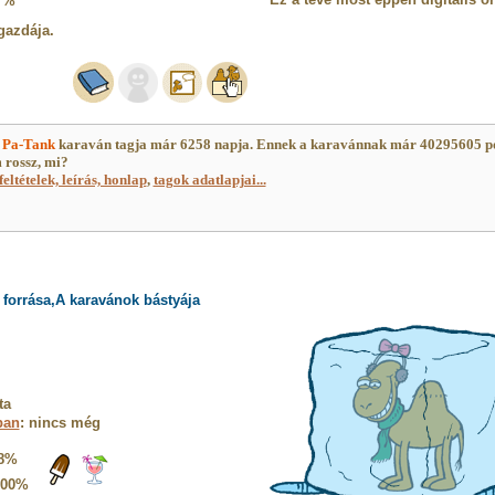
7%
gazdája.
)
Pa-Tank
karaván tagja már 6258 napja. Ennek a karavánnak már 40295605 p
 rossz, mi?
feltételek, leírás, honlap
,
tagok adatlapjai...
forrása,A karavánok bástyája
ta
ban
: nincs még
8%
100%