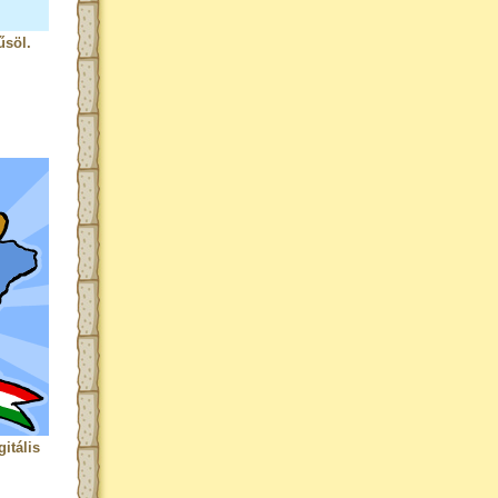
űsöl.
itális