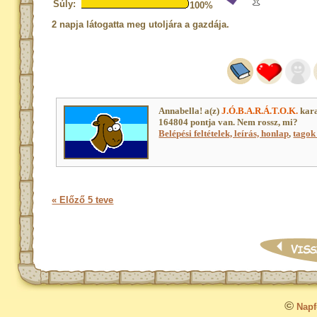
Súly:
100%
2 napja látogatta meg utoljára a gazdája.
Annabella! a(z)
J.Ó.B.A.R.Á.T.O.K.
kara
164804 pontja van. Nem rossz, mi?
Belépési feltételek, leírás, honlap
,
tagok 
« Előző 5 teve
©
Napfo