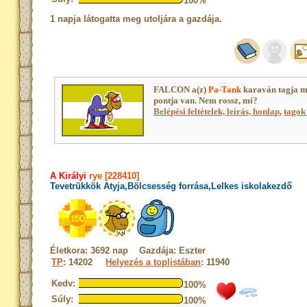
100%
1 napja látogatta meg utoljára a gazdája.
FALCON a(z)
Pa-Tank
karaván tagja m
pontja van. Nem rossz, mi?
Belépési feltételek, leírás, honlap
,
tagok 
A Királyi
rye [228410]
Tevetrükkök Atyja,Bölcsesség forrása,Lelkes iskolakezdő
Életkora: 3692 nap Gazdája: Eszter
TP
: 14202
Helyezés a toplistában
: 11940
Kedv:
100%
Súly:
100%