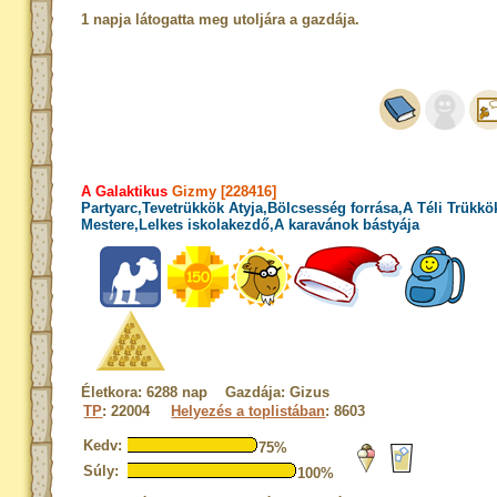
1 napja látogatta meg utoljára a gazdája.
A Galaktikus
Gizmy [228416]
Partyarc,Tevetrükkök Atyja,Bölcsesség forrása,A Téli Trükkö
Mestere,Lelkes iskolakezdő,A karavánok bástyája
Életkora: 6288 nap Gazdája: Gizus
TP
: 22004
Helyezés a toplistában
: 8603
Kedv:
75%
Súly:
100%