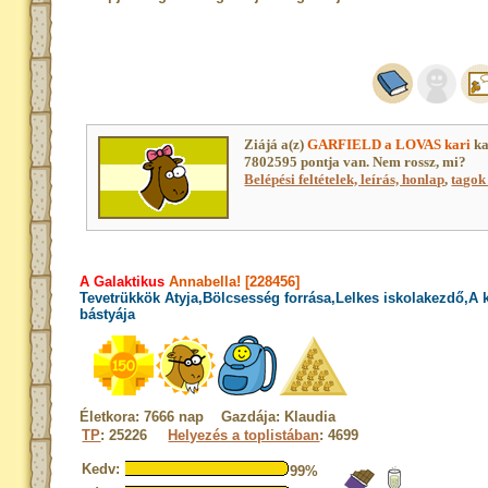
Ziájá a(z)
GARFIELD a LOVAS kari
ka
7802595 pontja van. Nem rossz, mi?
Belépési feltételek, leírás, honlap
,
tagok 
A Galaktikus
Annabella! [228456]
Tevetrükkök Atyja,Bölcsesség forrása,Lelkes iskolakezdő,A
bástyája
Életkora: 7666 nap Gazdája: Klaudia
TP
: 25226
Helyezés a toplistában
: 4699
Kedv:
99%