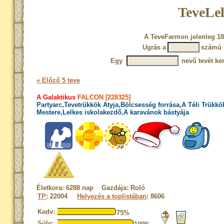
TeveLel
A TeveFarmon jelenleg 18
Ugrás a
számú 
Egy
nevű tevét ke
« Előző 5 teve
A Galaktikus
FALCON [228325]
Partyarc,Tevetrükkök Atyja,Bölcsesség forrása,A Téli Trükkö
Mestere,Lelkes iskolakezdő,A karavánok bástyája
Életkora: 6288 nap Gazdája: Roló
TP
: 22004
Helyezés a toplistában
: 8606
Kedv:
75%
Súly: