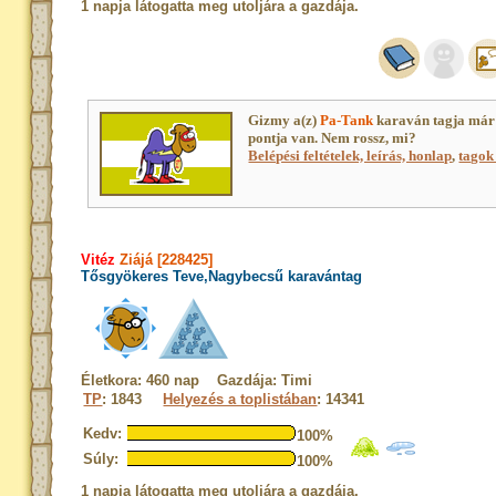
1 napja látogatta meg utoljára a gazdája.
Gizmy a(z)
Pa-Tank
karaván tagja már
pontja van. Nem rossz, mi?
Belépési feltételek, leírás, honlap
,
tagok 
Vitéz
Ziájá [228425]
Tősgyökeres Teve,Nagybecsű karavántag
Életkora: 460 nap Gazdája: Timi
TP
: 1843
Helyezés a toplistában
: 14341
Kedv:
100%
Súly:
100%
1 napja látogatta meg utoljára a gazdája.