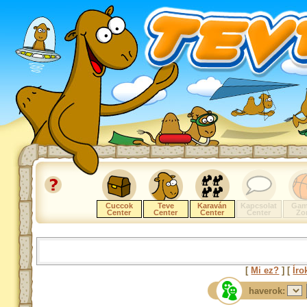
Cuccok
Teve
Karaván
Kapcsolat
Gam
Center
Center
Center
Center
Zo
[
Mi ez?
] [
Íro
haverok: