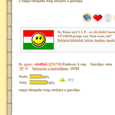
2 napja látogatta meg utoljára a gazdája.
Dr. Kimo a(z)
V. I. P. - az elit klub®
kara
14724628 pontja van. Nem rossz, mi?
Belépési feltételek, leírás, honlap
,
tagok 
Dr. gyuri,
zöldfülű
[231774]
Életkora: 6 nap Gazdája: reka
TP
: 0
Helyezés a toplistában
: 15784
Kedv:
26%
Súly:
42%
napja látogatta meg utoljára a gazdája.