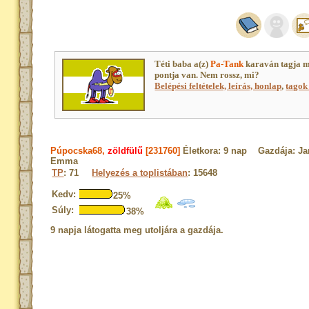
Téti baba a(z)
Pa-Tank
karaván tagja 
pontja van. Nem rossz, mi?
Belépési feltételek, leírás, honlap
,
tagok 
Púpocska68,
zöldfülű
[231760]
Életkora: 9 nap Gazdája: Ja
Emma
TP
: 71
Helyezés a toplistában
: 15648
Kedv:
25%
Súly:
38%
9 napja látogatta meg utoljára a gazdája.