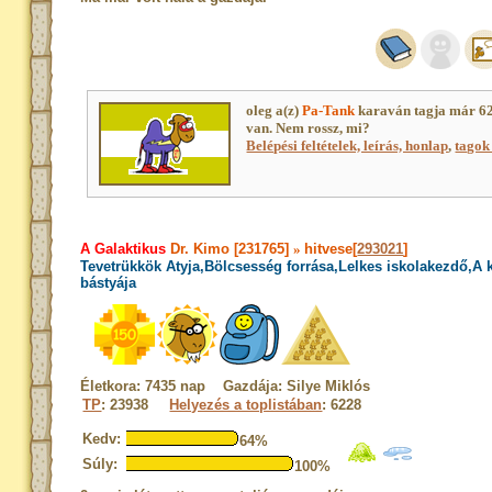
oleg a(z)
Pa-Tank
karaván tagja már 6
van. Nem rossz, mi?
Belépési feltételek, leírás, honlap
,
tagok 
A Galaktikus
Dr. Kimo [231765]
»
hitvese[
293021
]
Tevetrükkök Atyja,Bölcsesség forrása,Lelkes iskolakezdő,A
bástyája
Életkora: 7435 nap Gazdája: Silye Miklós
TP
: 23938
Helyezés a toplistában
: 6228
Kedv:
64%
Súly:
100%