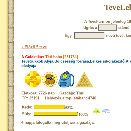
TeveLel
A TeveFarmon jelenleg 18
Ugrás a
számú 
Egy
nevű tevét ke
« Előző 5 teve
A Galaktikus
Téti baba [231734]
Tevetrükkök Atyja,Bölcsesség forrása,Lelkes iskolakezdő,A
bástyája
Életkora: 7726 nap Gazdája: Timi
TP
: 25191
Helyezés a toplistában
: 4740
Kedv:
68%
Súly:
100%
4 napja látogatta meg utoljára a gazdája.