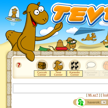
Cuccok
Teve
Karaván
Kapcsolat
Gam
Center
Center
Center
Center
Zo
[
Mi ez?
] [
Íro
haverok: