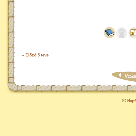
« Előző 5 teve
©
Napfo