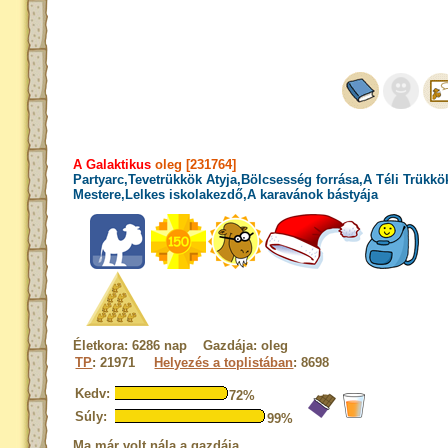
A Galaktikus
oleg [231764]
Partyarc,Tevetrükkök Atyja,Bölcsesség forrása,A Téli Trükkö
Mestere,Lelkes iskolakezdő,A karavánok bástyája
Életkora: 6286 nap Gazdája: oleg
TP
: 21971
Helyezés a toplistában
: 8698
Kedv:
72%
Súly:
99%
Ma már volt nála a gazdája.