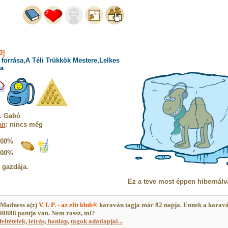
0]
forrása,A Téli Trükkök Mestere,Lelkes
a
. Gabó
an
: nincs még
100%
100%
a gazdája.
Ez a teve most éppen hibernálv
 Madness a(z)
V. I. P. - az elit klub®
karaván tagja már 82 napja. Ennek a karav
0888 pontja van. Nem rossz, mi?
feltételek, leírás, honlap
,
tagok adatlapjai...