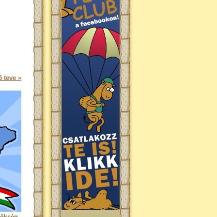
 teve »
rökség.