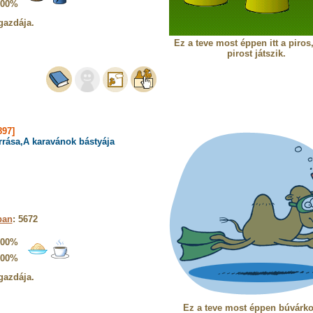
100%
gazdája.
Ez a teve most éppen itt a piros,
pirost játszik.
897]
rrása,A karavánok bástyája
ban
: 5672
100%
100%
gazdája.
Ez a teve most éppen búvárko