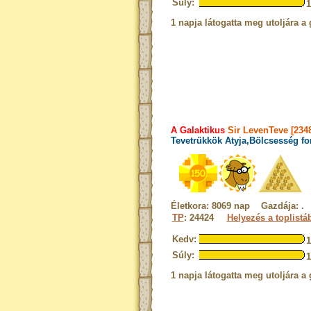
Súly:
1 napja látogatta meg utoljára a 
A Galaktikus
Sir LevenTeve [234
Tevetrükkök Atyja,Bölcsesség fo
Életkora: 8069 nap Gazdája: .
TP
: 24424
Helyezés a toplistá
Kedv:
Súly:
1 napja látogatta meg utoljára a 