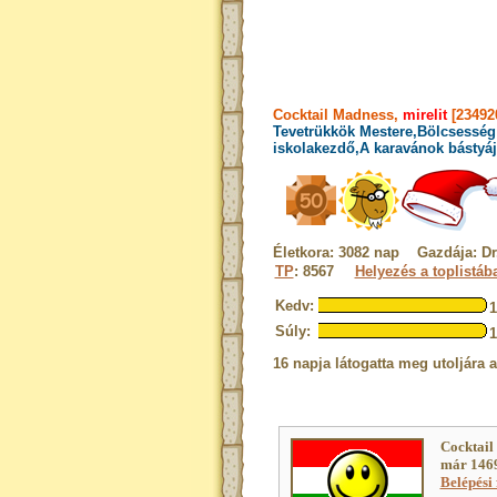
Cocktail Madness,
mirelit
[23492
Tevetrükkök Mestere,Bölcsesség 
iskolakezdő,A karavánok bástyáj
Életkora: 3082 nap Gazdája: Dr
TP
: 8567
Helyezés a toplistáb
Kedv:
Súly:
16 napja látogatta meg utoljára 
Cocktail
már 1469
Belépési 