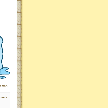
a van.
ánnak