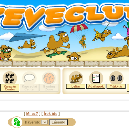
Karaván
Kapcsolat
Gaming
Leltár
Adatlapok
Trükktár
Center
Center
Zone
[
Mi ez?
] [
Írok ide
]
haverok: