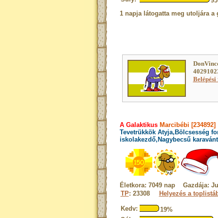
9
1 napja látogatta meg utoljára a 
DonVince
40291023
Belépési 
A Galaktikus
Marcibébi [234892]
Tevetrükkök Atyja,Bölcsesség fo
iskolakezdő,Nagybecsű karaván
Életkora: 7049 nap Gazdája: Ju
TP
: 23308
Helyezés a toplistá
Kedv:
19%