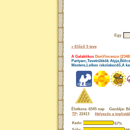
Egy
« Előző 5 teve
A Galaktikus
DonVincenzo [2348
Partyarc,Tevetrükkök Atyja,Bölcs
Mestere,Lelkes iskolakezdő,A ka
Életkora: 6545 nap Gazdája: Bá
TP
: 22413
Helyezés a toplistá
Kedv:
67%
Súly: