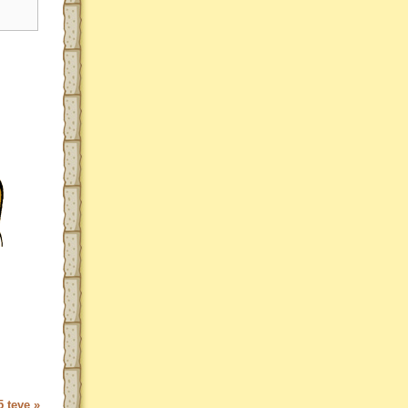
 teve »