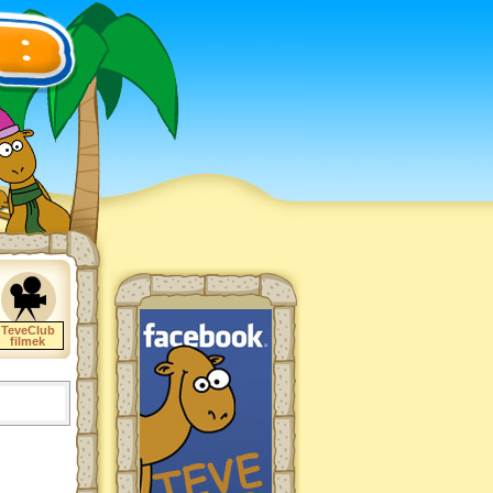
TeveClub
filmek