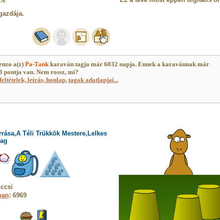
5%
gazdája.
nzo a(z)
Pa-Tank
karaván tagja már 6032 napja. Ennek a karavánnak már
 pontja van. Nem rossz, mi?
feltételek, leírás, honlap
,
tagok adatlapjai...
rrása,A Téli Trükkök Mestere,Lelkes
tag
ccsi
ban
: 6969