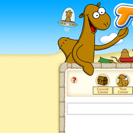
Cuccok
Teve
Center
Center