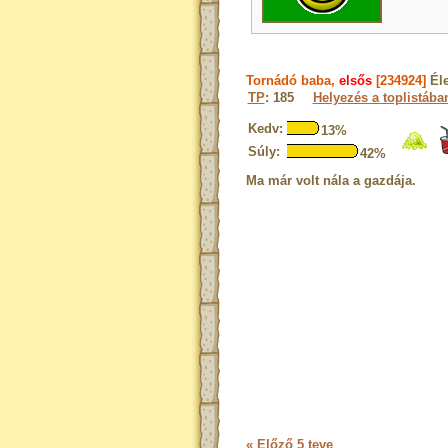
Tornádó baba,
elsős
[234924]
Él
TP
: 185
Helyezés a toplistába
Kedv:
13%
Súly:
42%
Ma már volt nála a gazdája.
« Előző 5 teve