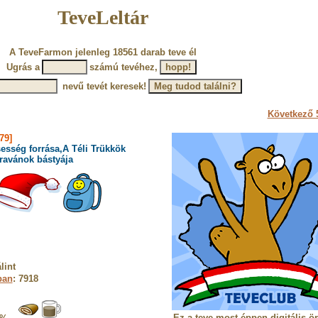
TeveLeltár
A TeveFarmon jelenleg 18561 darab teve él
Ugrás a
számú tevéhez,
nevű tevét keresek!
Következő 5
79]
esség forrása,A Téli Trükkök
ravánok bástyája
lint
ban
: 7918
Ez a teve most éppen digitális ö