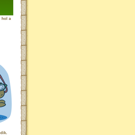
 hol a
dik.