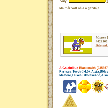
Súly:
Ma már volt nála a gazdája.
Miszter 
40295605
Belépési 
A Galaktikus
Blacksmith [235657
Partyarc,Tevetrükkök Atyja,Bölcs
Mestere,Lelkes iskolakezdő,A ka