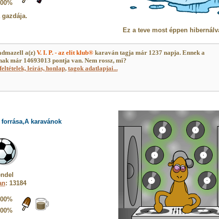
100%
a gazdája.
Ez a teve most éppen hibernálv
dmazell a(z)
V. I. P. - az elit klub®
karaván tagja már 1237 napja. Ennek a
ak már 14693013 pontja van. Nem rossz, mi?
feltételek, leírás, honlap
,
tagok adatlapjai...
 forrása,A karavánok
endel
an
: 13184
100%
100%