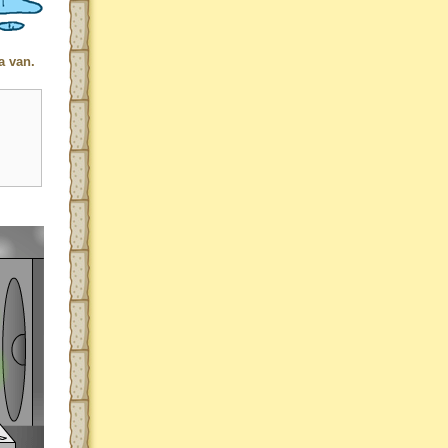
a van.