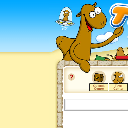
Cuccok
Teve
Center
Center