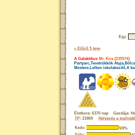
Egy
« Előző 5 teve
A Galaktikus
Mr. Kira [235574]
Partyarc,Tevetrükkök Atyja,Bölcs
Mestere,Lelkes iskolakezdő,A ka
Életkora: 6370 nap Gazdája: He
TP
: 21869
Helyezés a toplistá
Kedv:
69%
Súly: