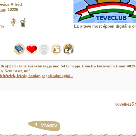
vács Alfréd
ban
: 10226
Ez a teve most éppen digitális ö
7%
th a(z)
Pa-Tank
karaván tagja már 5412 napja. Ennek a karavánnak már 402
an. Nem rossz, mi?
feltételek, leírás, honlap
,
tagok adatlapjai...
Következő 5