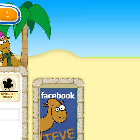
TeveClub
filmek