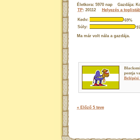
Életkora: 5970 nap Gazdája: Ko
TP
: 20112
Helyezés a toplistá
Kedv:
69%
Súly:
9
Ma már volt nála a gazdája.
Blacksmi
pontja v
Belépési 
« Előző 5 teve