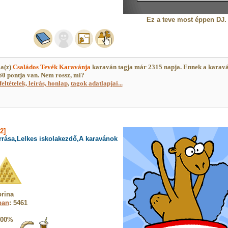
Ez a teve most éppen DJ.
a(z)
Családos Tevék Karavánja
karaván tagja már 2315 napja. Ennek a karav
0 pontja van. Nem rossz, mi?
feltételek, leírás, honlap
,
tagok adatlapjai...
2]
rrása,Lelkes iskolakezdő,A karavánok
rina
ban
: 5461
100%