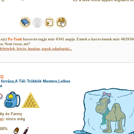
7%
 a(z)
Pa-Tank
karaván tagja már 6341 napja. Ennek a karavánnak már 402956
an. Nem rossz, mi?
feltételek, leírás, honlap
,
tagok adatlapjai...
1]
forrása,A Téli Trükkök Mestere,Lelkes
a
tty és Fanny
an
: nincs még
100%