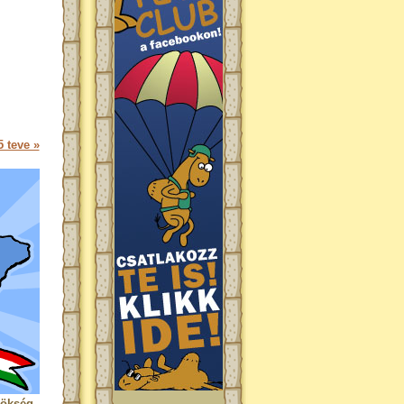
 teve »
rökség.