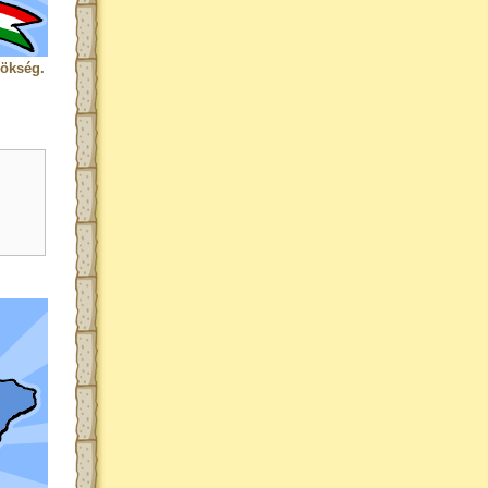
rökség.