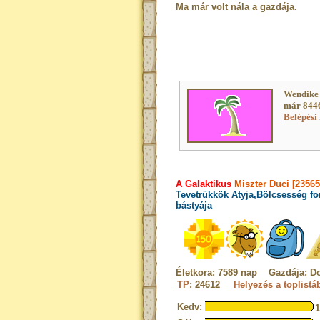
Ma már volt nála a gazdája.
Wendike 
már 8446
Belépési 
A Galaktikus
Miszter Duci [23565
Tevetrükkök Atyja,Bölcsesség fo
bástyája
Életkora: 7589 nap Gazdája: Do
TP
: 24612
Helyezés a toplistá
Kedv: