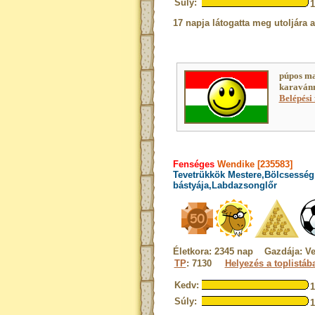
Súly:
17 napja látogatta meg utoljára 
púpos ma
karavánn
Belépési 
Fenséges
Wendike [235583]
Tevetrükkök Mestere,Bölcsesség
bástyája,Labdazsonglőr
Életkora: 2345 nap Gazdája: V
TP
: 7130
Helyezés a toplistáb
Kedv:
Súly: