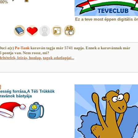
100%
Ez a teve most éppen digitális ö
Duci a(z)
Pa-Tank
karaván tagja már 5741 napja. Ennek a karavánnak már
 pontja van. Nem rossz, mi?
feltételek, leírás, honlap
,
tagok adatlapjai...
]
esség forrása,A Téli Trükkök
ravánok bástyája