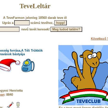
TeveLeltár
A TeveFarmon jelenleg 18560 darab teve él
Ugrás a
számú tevéhez,
nevű tevét keresek!
Következő 5
esség forrása,A Téli Trükkök
ravánok bástyája
gyesi Henrietta
ban
: 8840
Ez a teve most éppen digitális ö