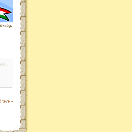
rökség.
95605
 teve »