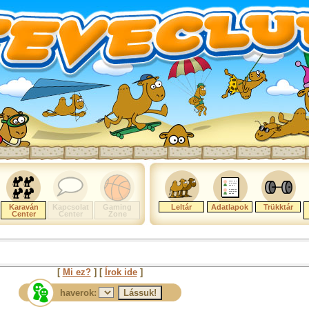
Karaván
Kapcsolat
Gaming
Leltár
Adatlapok
Trükktár
Center
Center
Zone
[
Mi ez?
] [
Írok ide
]
haverok: