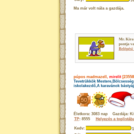
9
Ma már volt nála a gazdája.
Mr. Kira
pontja v
Belépési 
púpos madmazell,
mirelit
[23558
Tevetrükkök Mestere,Bölcsesség 
iskolakezdő,A karavánok bástyáj
Életkora: 3083 nap Gazdája: Ki
TP
: 8555
Helyezés a toplistáb
Kedv: