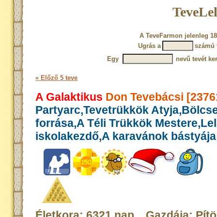
TeveLel
A TeveFarmon jelenleg 18
Ugrás a
számú 
Egy
nevű tevét ke
« Előző 5 teve
A Galaktikus
Don Tevebácsi [2376
Partyarc,Tevetrükkök Atyja,Bölcs
forrása,A Téli Trükkök Mestere,Le
iskolakezdő,A karavánok bástyája
Életkora: 6321 nap Gazdája: Pítö