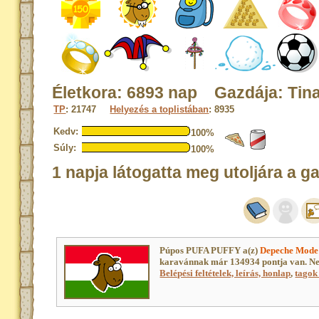
Életkora: 6893 nap Gazdája: Tin
TP
: 21747
Helyezés a toplistában
: 8935
Kedv:
100%
Súly:
100%
1 napja látogatta meg utoljára a g
Púpos PUFA PUFFY a(z)
Depeche Mode
karavánnak már 134934 pontja van. Ne
Belépési feltételek, leírás, honlap
,
tagok 