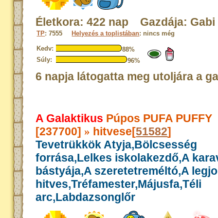
Életkora: 422 nap Gazdája: Gabi
TP
: 7555
Helyezés a toplistában
: nincs még
Kedv:
88%
Súly:
96%
6 napja látogatta meg utoljára a g
A Galaktikus
Púpos PUFA PUFFY
[237700]
hitvese[
51582
]
»
Tevetrükkök Atyja,Bölcsesség
forrása,Lelkes iskolakezdő,A kar
bástyája,A szeretetreméltó,A legj
hitves,Tréfamester,Májusfa,Téli
arc,Labdazsonglőr