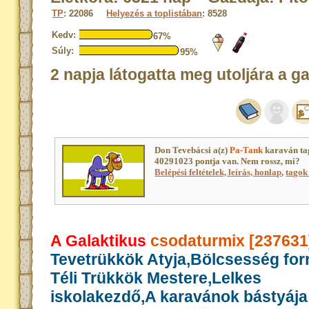
TP
: 22086
Helyezés a toplistában
: 8528
Kedv:
67%
Súly:
95%
2 napja látogatta meg utoljára a g
Don Tevebácsi a(z)
Pa-Tank
karaván ta
40291023 pontja van. Nem rossz, mi?
Belépési feltételek, leírás, honlap
,
tagok 
A Galaktikus
csodaturmix [237631
Tevetrükkök Atyja,Bölcsesség for
Téli Trükkök Mestere,Lelkes
iskolakezdő,A karavánok bástyája