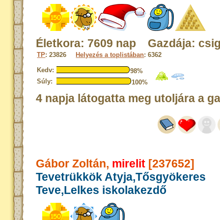
Életkora: 7609 nap Gazdája: csi
TP
: 23826
Helyezés a toplistában
: 6362
Kedv:
98%
Súly:
100%
4 napja látogatta meg utoljára a g
Gábor Zoltán,
mirelit
[237652]
Tevetrükkök Atyja,Tősgyökeres
Teve,Lelkes iskolakezdő