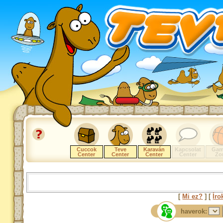
Cuccok
Teve
Karaván
Kapcsolat
Gam
Center
Center
Center
Center
Zo
[
Mi ez?
] [
Íro
haverok: