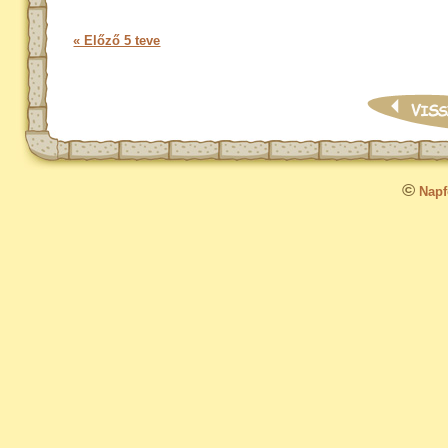
« Előző 5 teve
©
Napfo