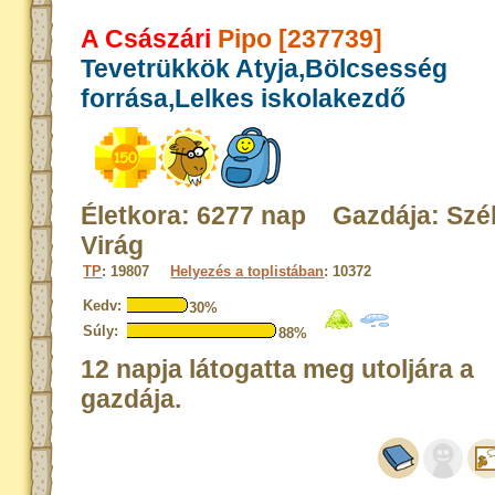
A Császári
Pipo [237739]
Tevetrükkök Atyja,Bölcsesség
forrása,Lelkes iskolakezdő
Életkora: 6277 nap Gazdája: Szé
Virág
TP
: 19807
Helyezés a toplistában
: 10372
Kedv:
30%
Súly:
88%
12 napja látogatta meg utoljára a
gazdája.