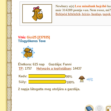
Newbury a(z)
Lesz minálunk hajcihő
ka
már 314289 pontja van. Nem rossz, mi
Belépési feltételek, leírás, honlap
,
tagok 
Vitéz
Gizi25 [237935]
Tősgyökeres Teve
Életkora: 615 nap Gazdája: Fanni
TP
: 1757
Helyezés a toplistában
: 14437
Kedv:
99%
Súly:
100%
2 napja látogatta meg utoljára a gazdája.