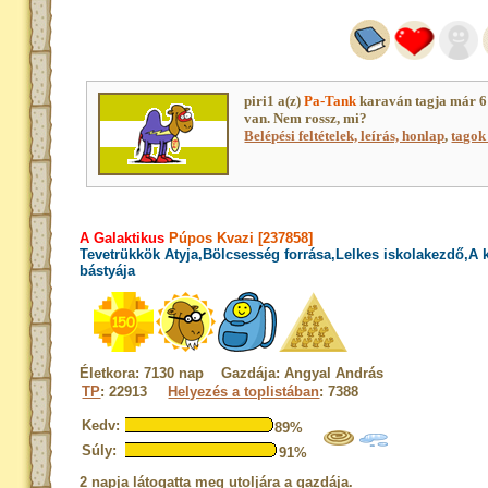
piri1 a(z)
Pa-Tank
karaván tagja már 6
van. Nem rossz, mi?
Belépési feltételek, leírás, honlap
,
tagok 
A Galaktikus
Púpos Kvazi [237858]
Tevetrükkök Atyja,Bölcsesség forrása,Lelkes iskolakezdő,A
bástyája
Életkora: 7130 nap Gazdája: Angyal András
TP
: 22913
Helyezés a toplistában
: 7388
Kedv:
89%
Súly:
91%
2 napja látogatta meg utoljára a gazdája.