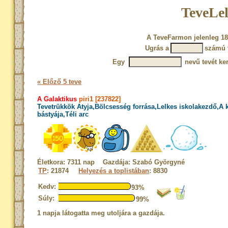
TeveLel
A TeveFarmon jelenleg 18
Ugrás a
számú 
Egy
nevű tevét ke
« Előző 5 teve
A Galaktikus
piri1 [237822]
Tevetrükkök Atyja,Bölcsesség forrása,Lelkes iskolakezdő,A
bástyája,Téli arc
Életkora: 7311 nap Gazdája: Szabó Györgyné
TP
: 21874
Helyezés a toplistában
: 8830
Kedv:
93%
Súly:
99%
1 napja látogatta meg utoljára a gazdája.