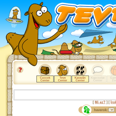
Cuccok
Teve
Karaván
Kapcsolat
Gam
Center
Center
Center
Center
Zo
[
Mi ez?
] [
Íro
haverok: