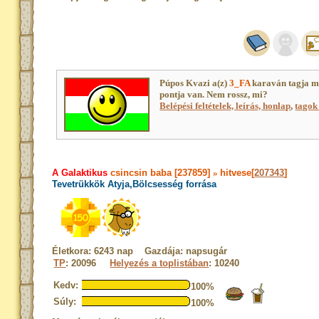
Púpos Kvazi a(z)
3_FA
karaván tagja m
pontja van. Nem rossz, mi?
Belépési feltételek, leírás, honlap
,
tagok 
A Galaktikus
csincsin baba [237859]
»
hitvese[
207343
]
Tevetrükkök Atyja,Bölcsesség forrása
Életkora: 6243 nap Gazdája: napsugár
TP
: 20096
Helyezés a toplistában
: 10240
Kedv:
100%
Súly:
100%