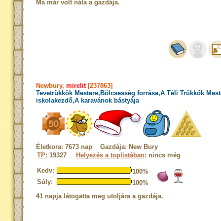
Ma már volt nála a gazdája.
Newbury,
mirelit
[237863]
Tevetrükkök Mestere,Bölcsesség forrása,A Téli Trükkök Mest
iskolakezdő,A karavánok bástyája
Életkora: 7673 nap Gazdája: New Bury
TP
: 19327
Helyezés a toplistában
: nincs még
Kedv:
100%
Súly:
100%
41 napja látogatta meg utoljára a gazdája.