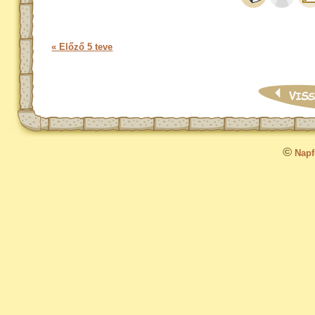
« Előző 5 teve
©
Napfo