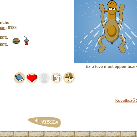
ancho
ban
: 8188
100%
100%
Ez a teve most éppen úszik
Következő 5