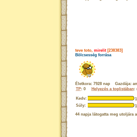
teve toto,
mirelit
[238383]
Bölcsesség forrása
Életkora: 7928 nap Gazdája: a
TP
: 0
Helyezés a toplistában
:
Kedv:
Súly:
44 napja látogatta meg utoljára 