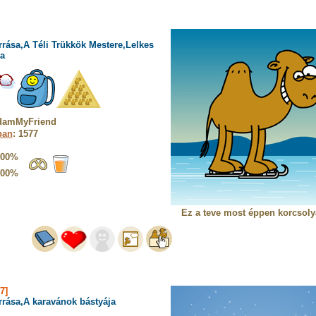
rrása,A Téli Trükkök Mestere,Lelkes
a
AdamMyFriend
ban
: 1577
100%
100%
Ez a teve most éppen korcsoly
7]
rrása,A karavánok bástyája