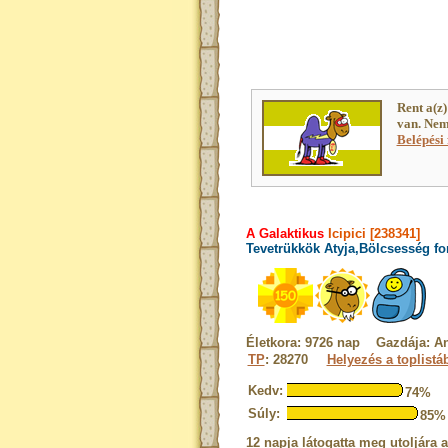
Rent a(z
van. Nem
Belépési 
A Galaktikus
Icipici [238341]
Tevetrükkök Atyja,Bölcsesség fo
Életkora: 9726 nap Gazdája: A
TP
: 28270
Helyezés a toplistá
Kedv:
74%
Súly:
85%
12 napja látogatta meg utoljára 