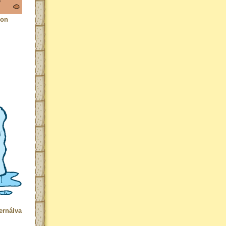
son
ernálva