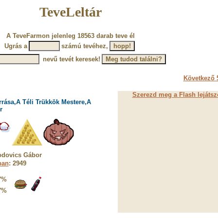
TeveLeltár
A TeveFarmon jelenleg 18563 darab teve él
Ugrás a
számú tevéhez,
nevű tevét keresek!
Következő 5
Szerezd meg a Flash lejátsz
rrása,A Téli Trükkök Mestere,A
r
odovics Gábor
ban
: 2949
7%
7%