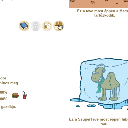
Ez a teve most éppen a Mar
tartózkodik.
ndor
 nincs még
100%
100%
a gazdája.
Ez a SzuperTeve most éppen hib
van.