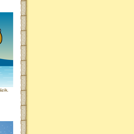
ázik.