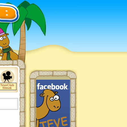
TeveClub
filmek