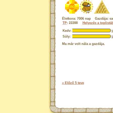
Életkora: 7006 nap Gazdája: s
TP
: 22288
Helyezés a toplistá
Kedv:
Súly:
Ma már volt nála a gazdája.
« Előző 5 teve