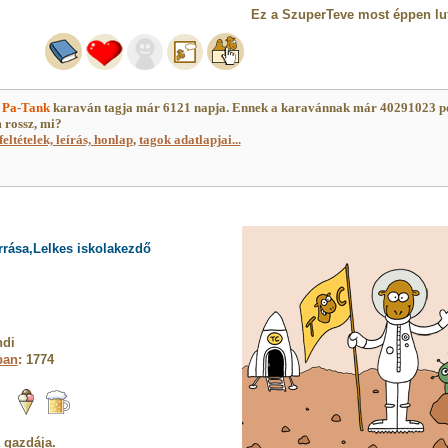
Ez a SzuperTeve most éppen lufi
)
Pa-Tank
karaván tagja már 6121 napja. Ennek a karavánnak már 40291023 p
 rossz, mi?
feltételek, leírás, honlap
,
tagok adatlapjai...
rrása,Lelkes iskolakezdő
ndi
ban
: 1774
a gazdája.