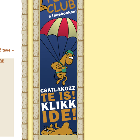
 teve »
ót!