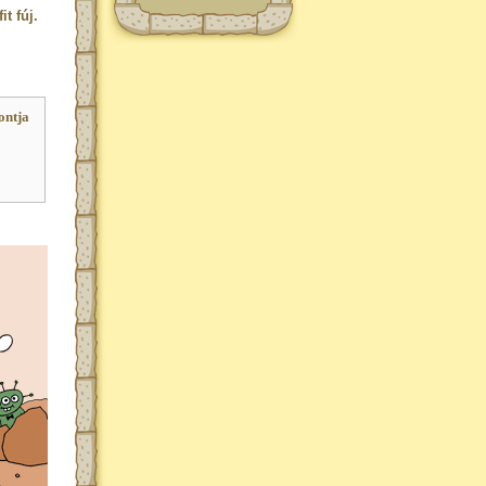
t fúj.
ontja