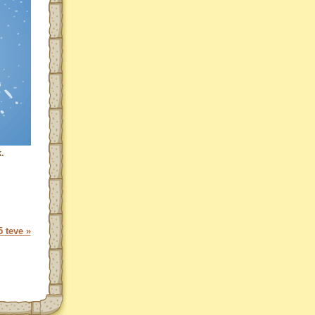
.
 teve »