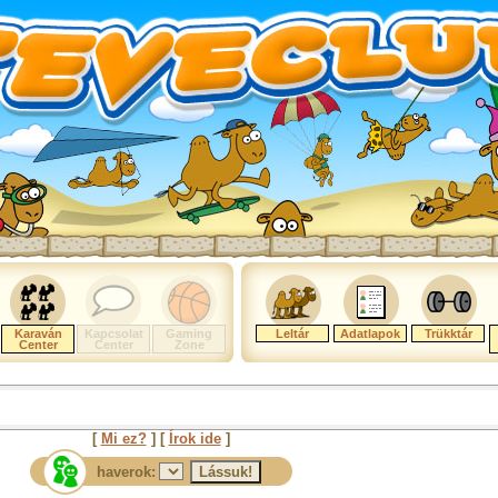
Karaván
Kapcsolat
Gaming
Leltár
Adatlapok
Trükktár
Center
Center
Zone
[
Mi ez?
] [
Írok ide
]
haverok: