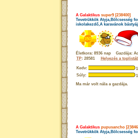
A Galaktikus
super9 [238400]
Tevetrükkök Atyja,Bölcsesség fo
iskolakezdő,A karavánok bástyáj
Életkora: 8936 nap Gazdája: 
TP
: 28581
Helyezés a toplistá
Kedv:
Súly:
Ma már volt nála a gazdája.
A Galaktikus
pupusancho [23846
Tevetrükkök Atyja,Bölcsesség fo