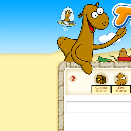
Cuccok
Teve
Center
Center