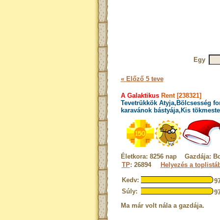
Egy
« Előző 5 teve
A Galaktikus
Rent [238321]
Tevetrükkök Atyja,Bölcsesség fo
karavánok bástyája,Kis tökmeste
Életkora: 8256 nap Gazdája: B
TP
: 26894
Helyezés a toplistá
Kedv:
9
Súly:
9
Ma már volt nála a gazdája.