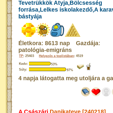
Tevetrükkök Atyja,Bölcsesség
forrása,Lelkes iskolakezdő,A kar
bástyája
Életkora: 8613 nap Gazdája:
patológia-emigráns
TP
: 25403
Helyezés a toplistában
: 4519
Kedv:
53%
Súly:
97%
4 napja látogatta meg utoljára a g
A Császári
Danikateve [240218]