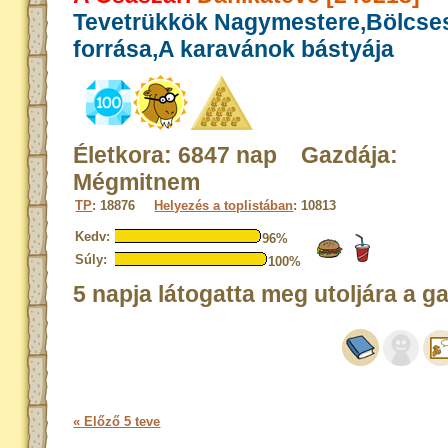
Tevetrükkök Nagymestere,Bölcse
forrása,A karavánok bástyája
Életkora: 6847 nap Gazdája:
Mégmitnem
TP
: 18876
Helyezés a toplistában
: 10813
Kedv:
96%
Súly:
100%
5 napja látogatta meg utoljára a g
« Előző 5 teve