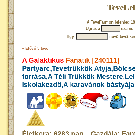
TeveLel
A TeveFarmon jelenleg 18
Ugrás a
számú 
Egy
nevű tevét ke
« Előző 5 teve
A Galaktikus
Fanatik [240111]
Partyarc,Tevetrükkök Atyja,Bölcs
forrása,A Téli Trükkök Mestere,Le
iskolakezdő,A karavánok bástyája
Életkora: 6283 nap Gazdája: Fan