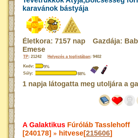
Tevetrükkök Atyja,Bölcsesség for
karavánok bástyája
Életkora: 7157 nap Gazdája: Bab
Emese
TP
: 21242
Helyezés a toplistában
: 9402
Kedv:
9%
Súly:
88%
1 napja látogatta meg utoljára a g
A Galaktikus
Fúróláb Tasslehoff
[240178]
hitvese[
215606
]
»