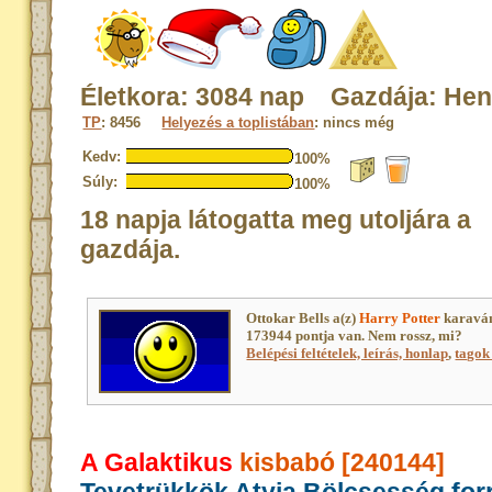
Életkora: 3084 nap Gazdája: Hen
TP
: 8456
Helyezés a toplistában
: nincs még
Kedv:
100%
Súly:
100%
18 napja látogatta meg utoljára a
gazdája.
Ottokar Bells a(z)
Harry Potter
karaván
173944 pontja van. Nem rossz, mi?
Belépési feltételek, leírás, honlap
,
tagok 
A Galaktikus
kisbabó [240144]