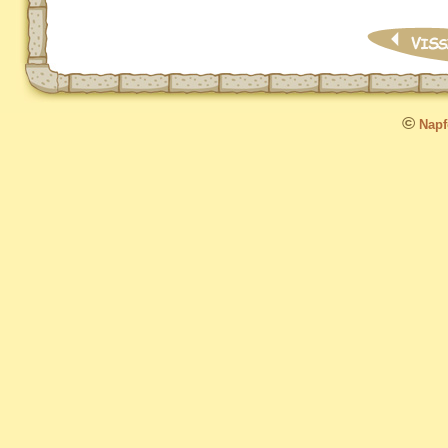
©
Napfo