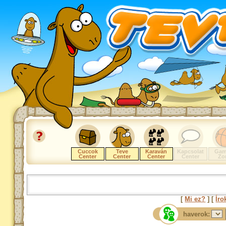
Cuccok
Teve
Karaván
Kapcsolat
Gam
Center
Center
Center
Center
Zo
[
Mi ez?
] [
Íro
haverok: