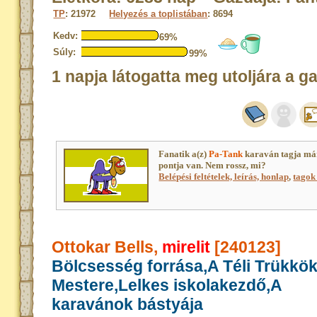
TP
: 21972
Helyezés a toplistában
: 8694
Kedv:
69%
Súly:
99%
1 napja látogatta meg utoljára a g
Fanatik a(z)
Pa-Tank
karaván tagja má
pontja van. Nem rossz, mi?
Belépési feltételek, leírás, honlap
,
tagok 
Ottokar Bells,
mirelit
[240123]
Bölcsesség forrása,A Téli Trükkö
Mestere,Lelkes iskolakezdő,A
karavánok bástyája