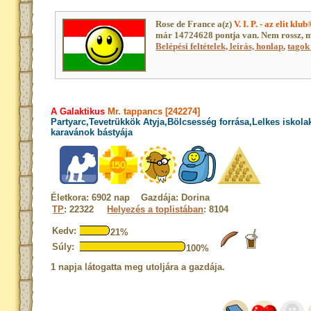
Rose de France a(z)
V. I. P. - az elit klu
már 14724628 pontja van. Nem rossz, 
Belépési feltételek, leírás, honlap
,
tagok 
A Galaktikus
Mr. tappancs [242274]
Partyarc,Tevetrükkök Atyja,Bölcsesség forrása,Lelkes iskol
karavánok bástyája
Életkora: 6902 nap Gazdája: Dorina
TP
: 22322
Helyezés a toplistában
: 8104
Kedv:
21%
Súly:
100%
1 napja látogatta meg utoljára a gazdája.