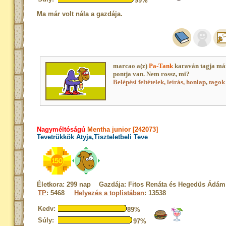
99%
Ma már volt nála a gazdája.
marcao a(z)
Pa-Tank
karaván tagja má
pontja van. Nem rossz, mi?
Belépési feltételek, leírás, honlap
,
tagok 
Nagyméltóságú
Mentha junior [242073]
Tevetrükkök Atyja,Tiszteletbeli Teve
Életkora: 299 nap Gazdája: Fitos Renáta és Hegedüs Ádám
TP
: 5468
Helyezés a toplistában
: 13538
Kedv:
89%
Súly:
97%