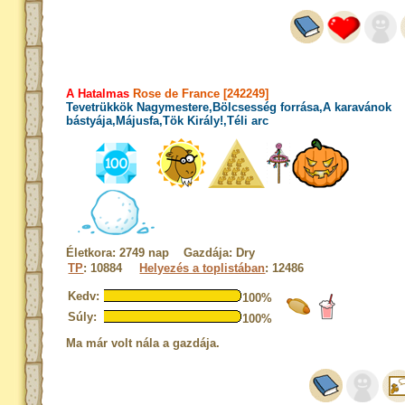
A Hatalmas
Rose de France [242249]
Tevetrükkök Nagymestere,Bölcsesség forrása,A karavánok
bástyája,Májusfa,Tök Király!,Téli arc
Életkora: 2749 nap Gazdája: Dry
TP
: 10884
Helyezés a toplistában
: 12486
Kedv:
100%
Súly:
100%
Ma már volt nála a gazdája.