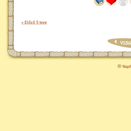
« Előző 5 teve
©
Napfo