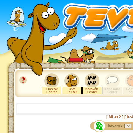
Cuccok
Teve
Karaván
Kapcsolat
Gam
Center
Center
Center
Center
Zo
[
Mi ez?
] [
Íro
haverok: