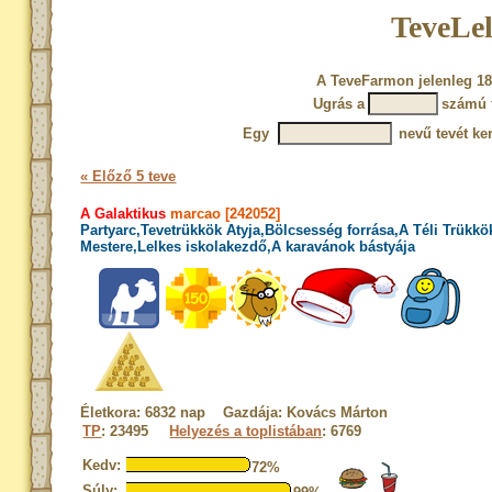
TeveLel
A TeveFarmon jelenleg 18
Ugrás a
számú 
Egy
nevű tevét ke
« Előző 5 teve
A Galaktikus
marcao [242052]
Partyarc,Tevetrükkök Atyja,Bölcsesség forrása,A Téli Trükkö
Mestere,Lelkes iskolakezdő,A karavánok bástyája
Életkora: 6832 nap Gazdája: Kovács Márton
TP
: 23495
Helyezés a toplistában
: 6769
Kedv:
72%
Súly: