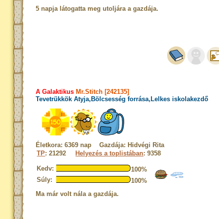
5 napja látogatta meg utoljára a gazdája.
A Galaktikus
Mr.Stitch [242135]
Tevetrükkök Atyja,Bölcsesség forrása,Lelkes iskolakezdő
Életkora: 6369 nap Gazdája: Hidvégi Rita
TP
: 21292
Helyezés a toplistában
: 9358
Kedv:
100%
Súly:
100%
Ma már volt nála a gazdája.