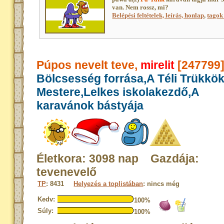
van. Nem rossz, mi?
Belépési feltételek, leírás, honlap
,
tagok 
Púpos nevelt teve,
mirelit
[247799
Bölcsesség forrása,A Téli Trükkö
Mestere,Lelkes iskolakezdő,A
karavánok bástyája
Életkora: 3098 nap Gazdája:
tevenevelő
TP
: 8431
Helyezés a toplistában
: nincs még
Kedv:
100%
Súly:
100%