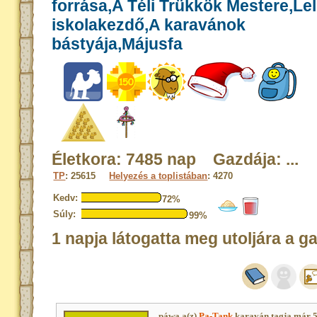
forrása,A Téli Trükkök Mestere,Le
iskolakezdő,A karavánok
bástyája,Májusfa
Életkora: 7485 nap Gazdája: ...
TP
: 25615
Helyezés a toplistában
: 4270
Kedv:
72%
Súly:
99%
1 napja látogatta meg utoljára a g
páwa a(z)
Pa-Tank
karaván tagja már 