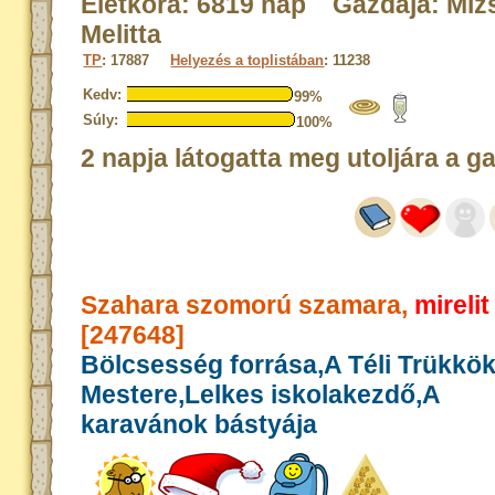
Életkora: 6819 nap Gazdája: Miz
Melitta
TP
: 17887
Helyezés a toplistában
: 11238
Kedv:
99%
Súly:
100%
2 napja látogatta meg utoljára a g
Szahara szomorú szamara,
mirelit
[247648]
Bölcsesség forrása,A Téli Trükkö
Mestere,Lelkes iskolakezdő,A
karavánok bástyája