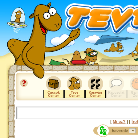
Cuccok
Teve
Karaván
Kapcsolat
Gam
Center
Center
Center
Center
Zo
[
Mi ez?
] [
Íro
haverok: