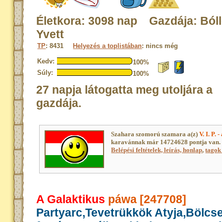
Életkora: 3098 nap Gazdája: Bóll
Yvett
TP
: 8431
Helyezés a toplistában
: nincs még
Kedv:
100%
Súly:
100%
27 napja látogatta meg utoljára a
gazdája.
Szahara szomorú szamara a(z)
V. I. P. 
karavánnak már 14724628 pontja van. 
Belépési feltételek, leírás, honlap
,
tagok 
A Galaktikus
páwa [247708]
Partyarc,Tevetrükkök Atyja,Bölcs