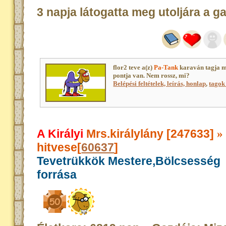
3 napja látogatta meg utoljára a g
flor2 teve a(z)
Pa-Tank
karaván tagja 
pontja van. Nem rossz, mi?
Belépési feltételek, leírás, honlap
,
tagok 
A Királyi
Mrs.királylány [247633]
»
hitvese[
60637
]
Tevetrükkök Mestere,Bölcsesség
forrása