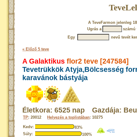
TeveLel
A TeveFarmon jelenleg 18
Ugrás a
számú 
Egy
nevű tevét ke
« Előző 5 teve
A Galaktikus
flor2 teve [247584]
Tevetrükkök Atyja,Bölcsesség for
karavánok bástyája
Életkora: 6525 nap Gazdája: Be
TP
: 20012
Helyezés a toplistában
: 10275
Kedv:
83%
Súly:
100%