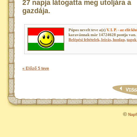
27 napja látogatta meg utoljára a
gazdája.
Púpos nevelt teve a(z)
V. I. P. - az elit k
karavánnak már 14724628 pontja van. 
Belépési feltételek, leírás, honlap
,
tagok 
« Előző 5 teve
©
Napfo