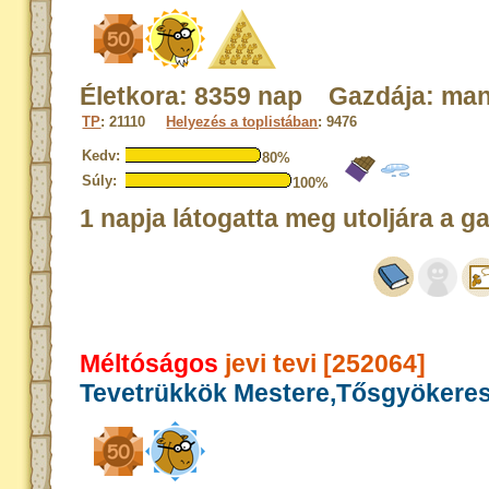
Életkora: 8359 nap Gazdája: ma
TP
: 21110
Helyezés a toplistában
: 9476
Kedv:
80%
Súly:
100%
1 napja látogatta meg utoljára a g
Méltóságos
jevi tevi [252064]
Tevetrükkök Mestere,Tősgyökere