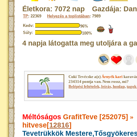
Életkora: 7072 nap Gazdája: Dani
TP
: 22369
Helyezés a toplistában
: 7989
Kedv:
96%
Súly:
100%
4 napja látogatta meg utoljára a g
Cuki Tevécske a(z)
Árnyék kari
karaván
234314 pontja van. Nem rossz, mi?
Belépési feltételek, leírás, honlap
,
tagok 
Méltóságos
GrafitTeve [252075]
»
hitvese[
12816
]
Tevetrükkök Mestere,Tősgyökere