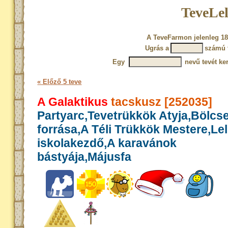
TeveLel
A TeveFarmon jelenleg 18
Ugrás a
számú 
Egy
nevű tevét ke
« Előző 5 teve
A Galaktikus
tacskusz [252035]
Partyarc,Tevetrükkök Atyja,Bölcs
forrása,A Téli Trükkök Mestere,Le
iskolakezdő,A karavánok
bástyája,Májusfa