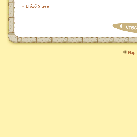
« Előző 5 teve
©
Napfo