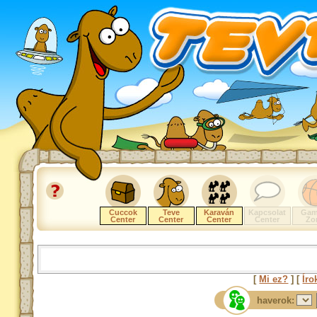
Cuccok
Teve
Karaván
Kapcsolat
Gam
Center
Center
Center
Center
Zo
[
Mi ez?
] [
Íro
haverok: