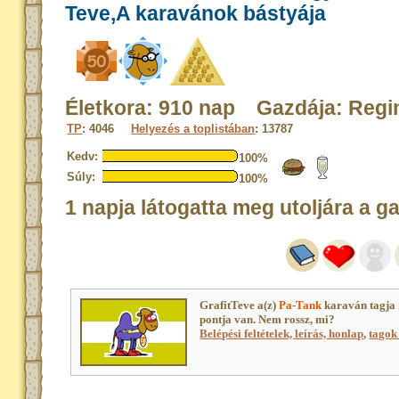
Teve,A karavánok bástyája
Életkora: 910 nap Gazdája: Regi
TP
: 4046
Helyezés a toplistában
: 13787
Kedv:
100%
Súly:
100%
1 napja látogatta meg utoljára a g
GrafitTeve a(z)
Pa-Tank
karaván tagja
pontja van. Nem rossz, mi?
Belépési feltételek, leírás, honlap
,
tagok 