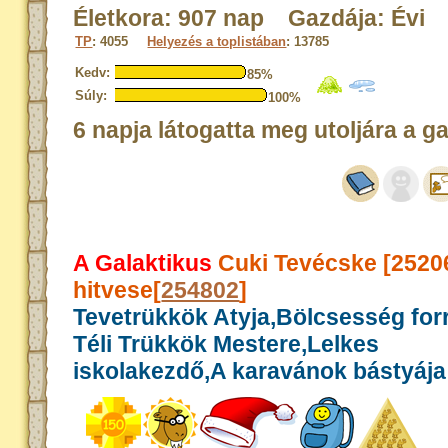
Életkora: 907 nap Gazdája: Évi
TP
: 4055
Helyezés a toplistában
: 13785
Kedv:
85%
Súly:
100%
6 napja látogatta meg utoljára a g
A Galaktikus
Cuki Tevécske [2520
hitvese[
254802
]
Tevetrükkök Atyja,Bölcsesség for
Téli Trükkök Mestere,Lelkes
iskolakezdő,A karavánok bástyája