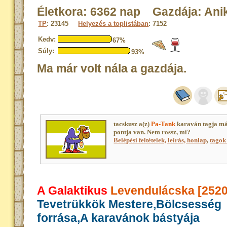
Életkora: 6362 nap Gazdája: Ani
TP
: 23145
Helyezés a toplistában
: 7152
Kedv:
67%
Súly:
93%
Ma már volt nála a gazdája.
tacskusz a(z)
Pa-Tank
karaván tagja má
pontja van. Nem rossz, mi?
Belépési feltételek, leírás, honlap
,
tagok 
A Galaktikus
Levendulácska [2520
Tevetrükkök Mestere,Bölcsesség
forrása,A karavánok bástyája